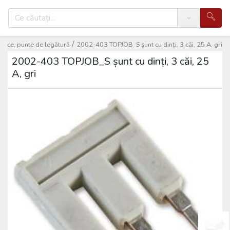
Search
/
cruce, punte de legătură
2002-403 TOPJOB_S șunt cu dinți, 3 căi, 25 A, gri
2002-403 TOPJOB_S șunt cu dinți, 3 căi, 25
A, gri