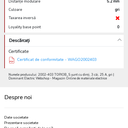
Distanțe modulare
5.2 mm
Culoare
gri
Taxarea inversă
Loyality base point
0
Descărcați
Certificate
Certificat de conformitate - WAGO2002403
Numele produsului: 2002-403 TOPJOB_S șunt cu dinți, 3 căi, 25 A, gri |
Dominant Electric Webshop - Magazin Online de materiale electrice
Despre noi
Date societate
Prezentare societate