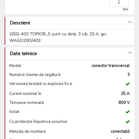
buc
Descriere
2002-403 TOPJOB_S șunt cu dinți, 3 căi, 25 A, gri,
WAGO2002403
Date tehnice
Model
conector transversal
Numărul clemei de legătură
3
Versiunea testată cu explozie Ex e
Curent nominal în
25 A
Tensiune nominală
800 V
Izolat
Cu protecție împotriva șocurilor
Metoda de montare
conectabil