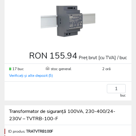
RON 155.94
Preț brut [cu TVA] / buc
17 buc
stoc general
2 oră
Verificați și alte depozit (5)
buc
Transformator de siguranță 100VA, 230-400/24-
230V – TVTRB-100-F
ID produs:
TRATVTRB100F