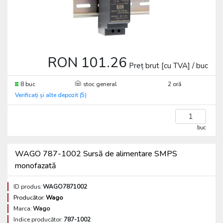
RON 101.26
Preț brut [cu TVA] / buc
8 buc
stoc general
2 oră
Verificați și alte depozit (5)
buc
WAGO 787-1002 Sursă de alimentare SMPS
monofazată
ID produs:
WAGO7871002
Producător:
Wago
Marca:
Wago
Indice producător:
787-1002