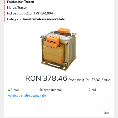
Producător:
Tracon
Marca:
Tracon
Indice producător:
TVTRB-100-F
Categorie:
Transformatoare monofazate
RON 378.46
Preț brut [cu TVA] / buc
3 buc
stoc general
2 oră
Verificați și alte depozit (5)
buc