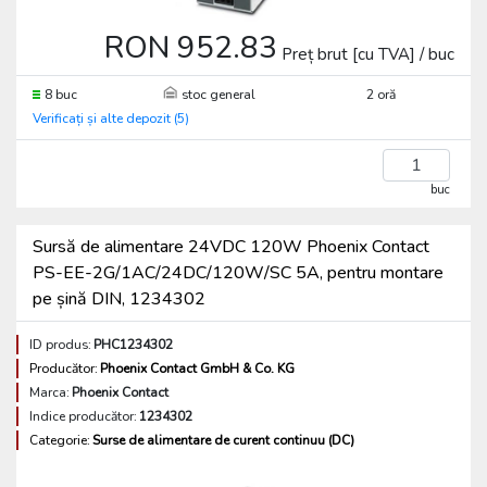
RON 952.83
Preț brut [cu TVA] / buc
8 buc
stoc general
2 oră
Verificați și alte depozit (5)
buc
Sursă de alimentare 24VDC 120W Phoenix Contact
PS-EE-2G/1AC/24DC/120W/SC 5A, pentru montare
pe șină DIN, 1234302
ID produs:
PHC1234302
Producător:
Phoenix Contact GmbH & Co. KG
Marca:
Phoenix Contact
Indice producător:
1234302
Categorie:
Surse de alimentare de curent continuu (DC)