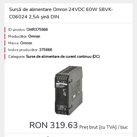
Sursă de alimentare Omron 24VDC 60W S8VK-
C06024 2,5A şină DIN
ID produs:
OMR375666
Producător:
Omron
Marca:
Omron
Indice producător:
375666
Categorie:
Surse de alimentare de curent continuu (DC)
RON 319.63
Preț brut [cu TVA] / buc