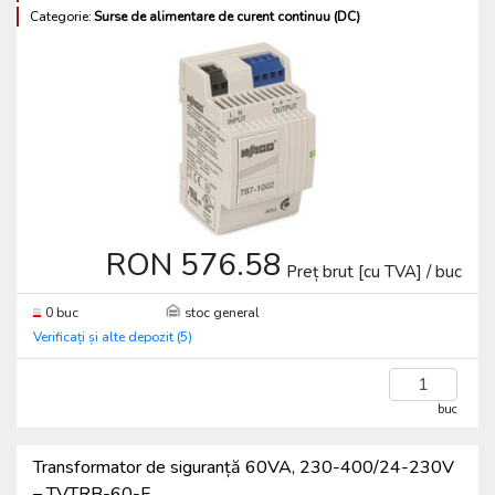
Categorie:
Surse de alimentare de curent continuu (DC)
RON 576.58
Preț brut [cu TVA] / buc
0 buc
stoc general
Verificați și alte depozit (5)
buc
Transformator de siguranță 60VA, 230-400/24-230V
– TVTRB-60-F