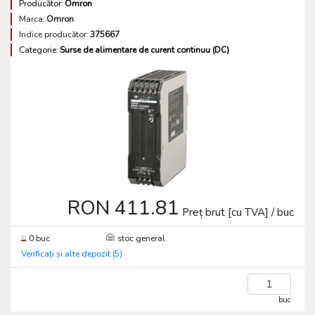
Producător:
Omron
Marca:
Omron
Indice producător:
375667
Categorie:
Surse de alimentare de curent continuu (DC)
RON 411.81
Preț brut [cu TVA] / buc
0 buc
stoc general
Verificați și alte depozit (5)
buc