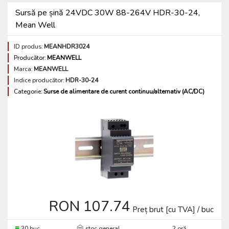
Sursă pe șină 24VDC 30W 88-264V HDR-30-24,
Mean Well
ID produs:
MEANHDR3024
Producător:
MEANWELL
Marca:
MEANWELL
Indice producător:
HDR-30-24
Categorie:
Surse de alimentare de curent continuu/alternativ (AC/DC)
RON 107.74
Preț brut [cu TVA] / buc
30 buc
stoc general
2 oră