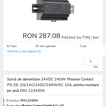
RON 287.08
Preț brut [cu TVA] / buc
7 buc
stoc general
2 oră
Verificați și alte depozit (5)
buc
Sursă de alimentare 24VDC 240W Phoenix Contact
PS-EE-2G/1AC/24DC/240W/SC 10A, pentru montare
pe șină DIN, 1234304
ID produs:
PHC1234304
Producător:
Phoenix Contact GmbH & Co. KG