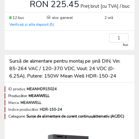
RON 225.45
Preț brut [cu TVA] / buc
12 buc
stoc general
2 oră
Verificați și alte depozit (5)
buc
Sursă de alimentare pentru montaj pe șină DIN, Vin:
85-264 VAC / 120-370 VDC, Vout: 24 VDC (0-
6,25A), Putere: 150W Mean Well HDR-150-24
ID produs:
MEANHDR15024
Producător:
MEANWELL
Marca:
MEANWELL
Indice producător:
HDR-150-24
Categorie:
Surse de alimentare de curent continuu/alternativ (AC/DC)