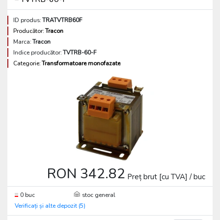
ID produs:
TRATVTRB60F
Producător:
Tracon
Marca:
Tracon
Indice producător:
TVTRB-60-F
Categorie:
Transformatoare monofazate
RON 342.82
Preț brut [cu TVA] / buc
0 buc
stoc general
Verificați și alte depozit (5)