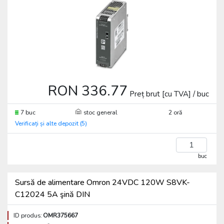
RON 336.77
Preț brut [cu TVA] / buc
7 buc
stoc general
2 oră
Verificați și alte depozit (5)
buc
Sursă de alimentare Omron 24VDC 120W S8VK-
C12024 5A şină DIN
ID produs:
OMR375667