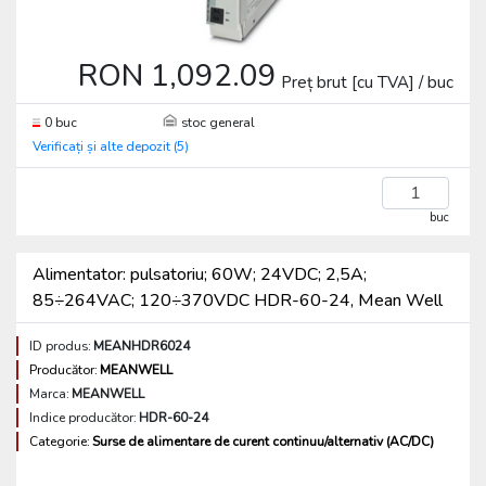
RON 1,092.09
Preț brut [cu TVA] / buc
0 buc
stoc general
Verificați și alte depozit (5)
buc
Alimentator: pulsatoriu; 60W; 24VDC; 2,5A;
85÷264VAC; 120÷370VDC HDR-60-24, Mean Well
ID produs:
MEANHDR6024
Producător:
MEANWELL
Marca:
MEANWELL
Indice producător:
HDR-60-24
Categorie:
Surse de alimentare de curent continuu/alternativ (AC/DC)