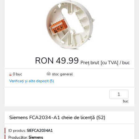
RON 49.99
Preț brut [cu TVA] / buc
0 buc
stoc general
Verificați și alte depozit (5)
buc
Siemens FCA2034-A1 cheie de licență (S2)
ID produs:
SIEFCA2034A1
Producător:
Siemens