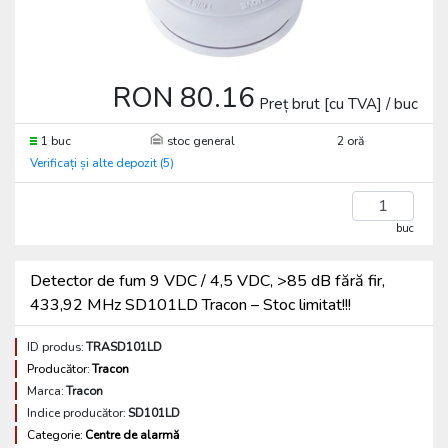
RON 80.16
Preț brut [cu TVA] / buc
1 buc
stoc general
2 oră
Verificați și alte depozit (5)
buc
Detector de fum 9 VDC / 4,5 VDC, >85 dB fără fir,
433,92 MHz SD101LD Tracon – Stoc limitat!!!
ID produs:
TRASD101LD
Producător:
Tracon
Marca:
Tracon
Indice producător:
SD101LD
Categorie:
Centre de alarmă