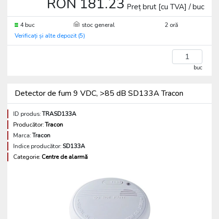
RON 181.23
Preț brut [cu TVA] / buc
4 buc
stoc general
2 oră
Verificați și alte depozit (5)
buc
Detector de fum 9 VDC, >85 dB SD133A Tracon
ID produs:
TRASD133A
Producător:
Tracon
Marca:
Tracon
Indice producător:
SD133A
Categorie:
Centre de alarmă