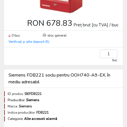
RON 678.83
Preț brut [cu TVA] / buc
0 buc
stoc general
Verificați și alte depozit (5)
buc
Siemens FDB221 soclu pentru OOH740-A9-EX, în
mediu adresabil
ID produs:
SIEFDB221
Producător:
Siemens
Marca:
Siemens
Indice producător:
FDB221
Categorie:
Alte accesorii alarmă