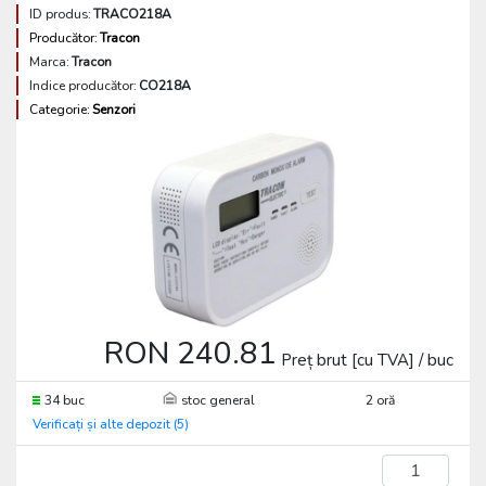
ID produs:
TRACO218A
Producător:
Tracon
Marca:
Tracon
Indice producător:
CO218A
Categorie:
Senzori
RON 240.81
Preț brut [cu TVA] / buc
34 buc
stoc general
2 oră
Verificați și alte depozit (5)