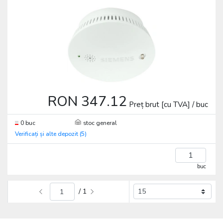
RON 347.12
Preț brut [cu TVA] / buc
0 buc
stoc general
Verificați și alte depozit (5)
buc
/ 1