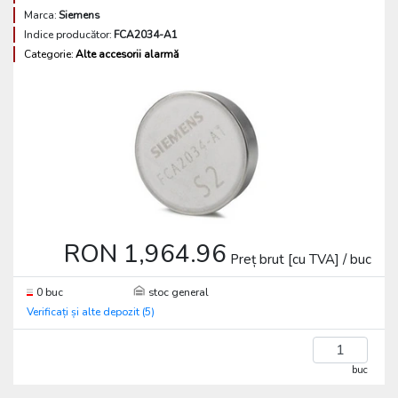
Marca:
Siemens
Indice producător:
FCA2034-A1
Categorie:
Alte accesorii alarmă
RON 1,964.96
Preț brut [cu TVA] / buc
0 buc
stoc general
Verificați și alte depozit (5)
buc