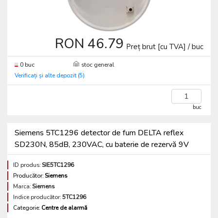
RON 46.79
Preț brut [cu TVA] / buc
0 buc
stoc general
Verificați și alte depozit (5)
buc
Siemens 5TC1296 detector de fum DELTA reflex
SD230N, 85dB, 230VAC, cu baterie de rezervă 9V
ID produs:
SIE5TC1296
Producător:
Siemens
Marca:
Siemens
Indice producător:
5TC1296
Categorie:
Centre de alarmă