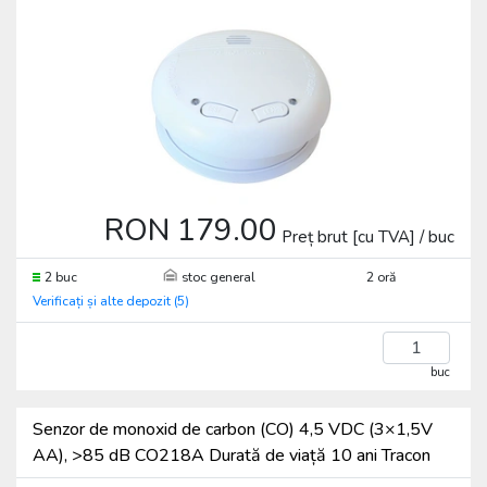
RON 179.00
Preț brut [cu TVA] / buc
2 buc
stoc general
2 oră
Verificați și alte depozit (5)
buc
Senzor de monoxid de carbon (CO) 4,5 VDC (3×1,5V
AA), >85 dB CO218A Durată de viață 10 ani Tracon