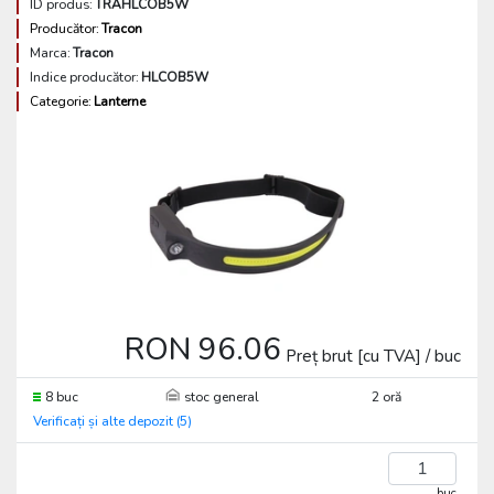
ID produs:
TRAHLCOB5W
Producător:
Tracon
Marca:
Tracon
Indice producător:
HLCOB5W
Categorie:
Lanterne
RON 96.06
Preț brut [cu TVA] / buc
8 buc
stoc general
2 oră
Verificați și alte depozit (5)
buc