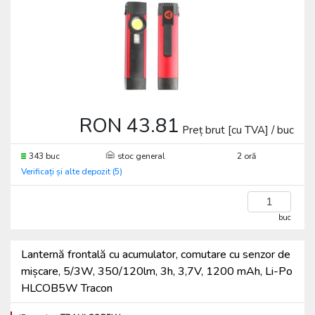
RON 43.81
Preț brut [cu TVA] / buc
343 buc
stoc general
2 oră
Verificați și alte depozit (5)
buc
Lanternă frontală cu acumulator, comutare cu senzor de
mișcare, 5/3W, 350/120lm, 3h, 3,7V, 1200 mAh, Li-Po
HLCOB5W Tracon