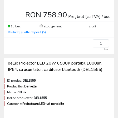
RON 758.90
Preț brut [cu TVA] / buc
15 buc
stoc general
2 oră
Verificați și alte depozit (5)
buc
delux Proiector LED 20W 6500K portabil 1000lm,
IP54, cu acumlator, cu difuzor bluetooth (DEL1555)
ID produs:
DEL1555
Producător:
Daniella
Marca:
deLux
Indice producător:
DEL1555
Categorie:
Proiectoare LED-uri portabile