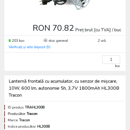
RON 70.82
Preț brut [cu TVA] / buc
203 buc
stoc general
2 oră
Verificați și alte depozit (5)
buc
Lanternă frontală cu acumulator, cu senzor de mișcare,
10W, 600 lm, autonomie 5h, 3,7V 1800mAh HL300B
Tracon
ID produs:
TRAHL300B
Producător:
Tracon
Marca:
Tracon
Indice producător:
HL300B