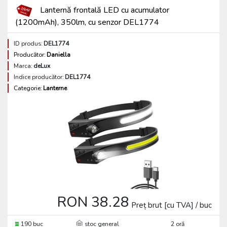
Lanternă frontală LED cu acumulator
(1200mAh), 350lm, cu senzor DEL1774
ID produs:
DEL1774
Producător:
Daniella
Marca:
deLux
Indice producător:
DEL1774
Categorie:
Lanterne
RON 38.28
Preț brut [cu TVA] / buc
190 buc
stoc general
2 oră