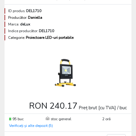
ID produs:
DEL1710
Producător:
Daniella
Marca:
deLux
Indice producător:
DEL1710
Categorie:
Proiectoare LED-uri portabile
RON 240.17
Preț brut [cu TVA] / buc
95 buc
stoc general
2 oră
Verificați și alte depozit (5)