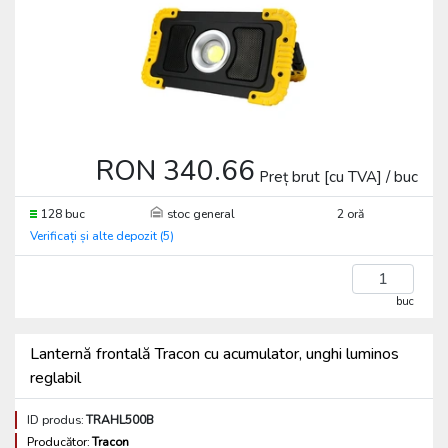
RON 340.66
Preț brut [cu TVA] / buc
128 buc
stoc general
2 oră
Verificați și alte depozit (5)
buc
Lanternă frontală Tracon cu acumulator, unghi luminos
reglabil
ID produs:
TRAHL500B
Producător:
Tracon