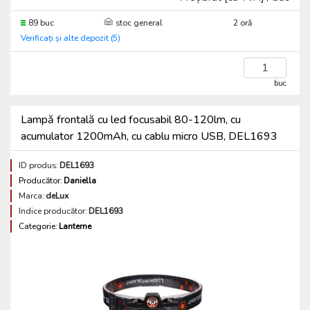
89 buc
stoc general
2 oră
Verificați și alte depozit (5)
buc
Lampă frontală cu led focusabil 80-120lm, cu
acumulator 1200mAh, cu cablu micro USB, DEL1693
ID produs:
DEL1693
Producător:
Daniella
Marca:
deLux
Indice producător:
DEL1693
Categorie:
Lanterne