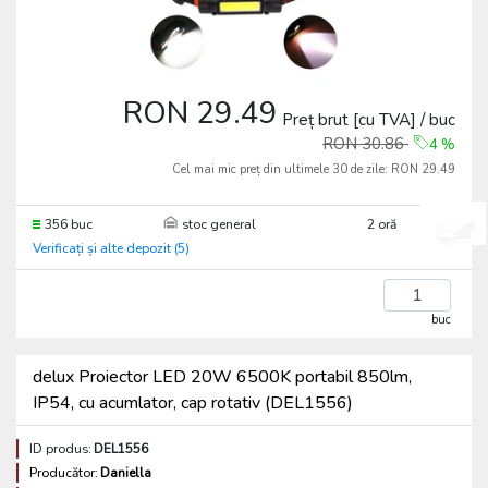
RON 29.49
Preț brut [cu TVA] / buc
RON 30.86
4
%
Cel mai mic preț din ultimele 30 de zile:
RON 29.49
356 buc
stoc general
2 oră
Verificați și alte depozit (5)
buc
delux Proiector LED 20W 6500K portabil 850lm,
IP54, cu acumlator, cap rotativ (DEL1556)
ID produs:
DEL1556
Producător:
Daniella