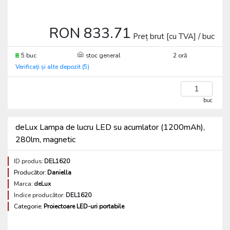
RON 833.71
Preț brut [cu TVA] / buc
5 buc
stoc general
2 oră
Verificați și alte depozit (5)
buc
deLux Lampa de lucru LED su acumlator (1200mAh),
280lm, magnetic
ID produs:
DEL1620
Producător:
Daniella
Marca:
deLux
Indice producător:
DEL1620
Categorie:
Proiectoare LED-uri portabile