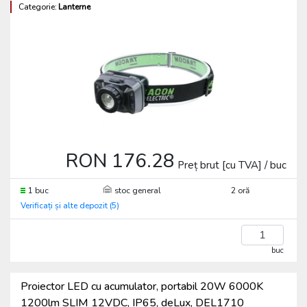
Categorie:
Lanterne
RON 176.28
Preț brut [cu TVA] / buc
1 buc
stoc general
2 oră
Verificați și alte depozit (5)
buc
Proiector LED cu acumulator, portabil 20W 6000K
1200lm SLIM 12VDC, IP65, deLux, DEL1710