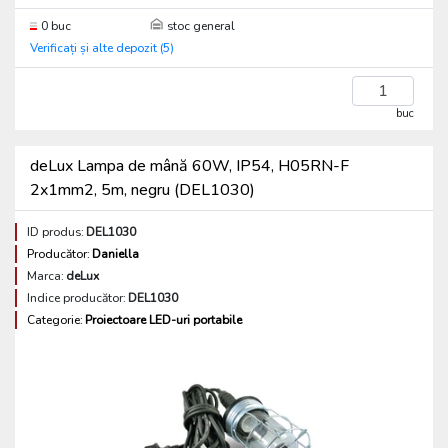
0 buc
stoc general
Verificați și alte depozit (5)
buc
deLux Lampa de mână 60W, IP54, H05RN-F
2x1mm2, 5m, negru (DEL1030)
ID produs:
DEL1030
Producător:
Daniella
Marca:
deLux
Indice producător:
DEL1030
Categorie:
Proiectoare LED-uri portabile