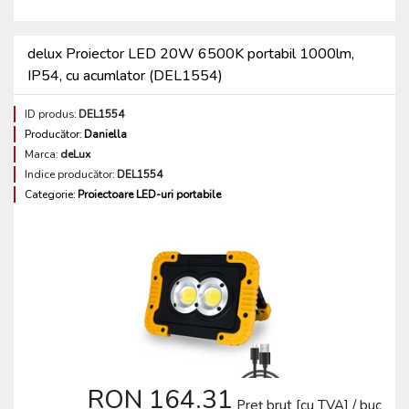
delux Proiector LED 20W 6500K portabil 1000lm,
IP54, cu acumlator (DEL1554)
ID produs:
DEL1554
Producător:
Daniella
Marca:
deLux
Indice producător:
DEL1554
Categorie:
Proiectoare LED-uri portabile
RON 164.31
Preț brut [cu TVA] / buc