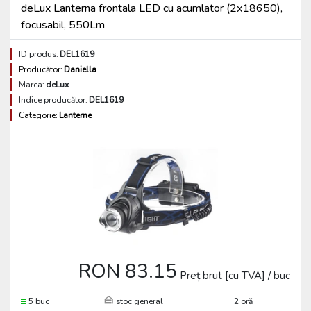
deLux Lanterna frontala LED cu acumlator (2x18650),
focusabil, 550Lm
ID produs:
DEL1619
Producător:
Daniella
Marca:
deLux
Indice producător:
DEL1619
Categorie:
Lanterne
RON 83.15
Preț brut [cu TVA] / buc
5 buc
stoc general
2 oră