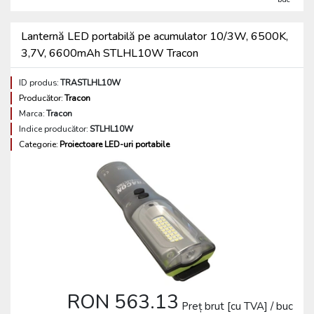
Lanternă LED portabilă pe acumulator 10/3W, 6500K,
3,7V, 6600mAh STLHL10W Tracon
ID produs:
TRASTLHL10W
Producător:
Tracon
Marca:
Tracon
Indice producător:
STLHL10W
Categorie:
Proiectoare LED-uri portabile
RON 563.13
Preț brut [cu TVA] / buc