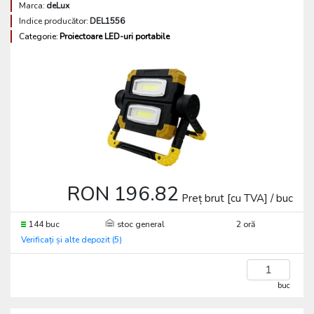
Marca:
deLux
Indice producător:
DEL1556
Categorie:
Proiectoare LED-uri portabile
RON 196.82
Preț brut [cu TVA] / buc
144 buc
stoc general
2 oră
Verificați și alte depozit (5)
buc