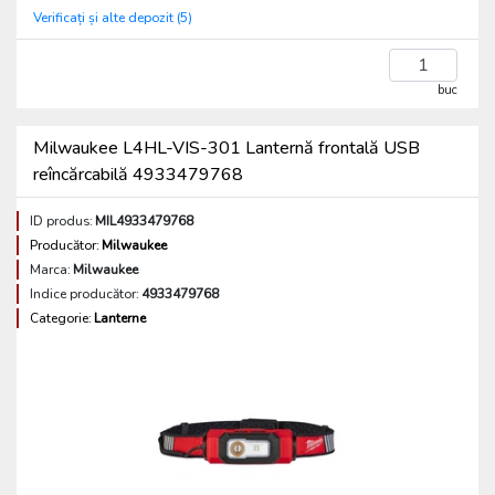
Verificați și alte depozit (5)
buc
Milwaukee L4HL-VIS-301 Lanternă frontală USB
reîncărcabilă 4933479768
ID produs:
MIL4933479768
Producător:
Milwaukee
Marca:
Milwaukee
Indice producător:
4933479768
Categorie:
Lanterne