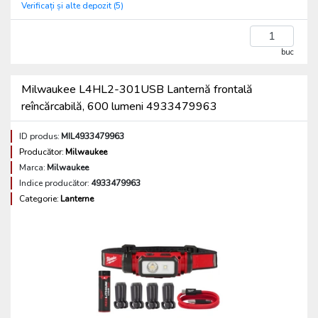
Verificați și alte depozit (5)
buc
Milwaukee L4HL2-301USB Lanternă frontală
reîncărcabilă, 600 lumeni 4933479963
ID produs:
MIL4933479963
Producător:
Milwaukee
Marca:
Milwaukee
Indice producător:
4933479963
Categorie:
Lanterne