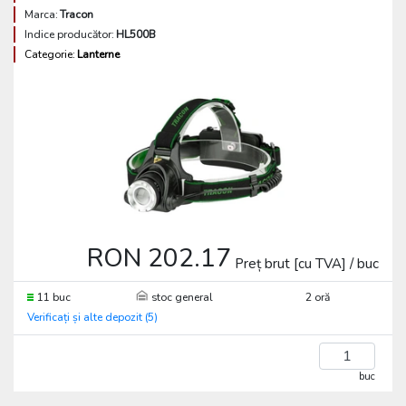
Marca:
Tracon
Indice producător:
HL500B
Categorie:
Lanterne
RON 202.17
Preț brut [cu TVA] / buc
11 buc
stoc general
2 oră
Verificați și alte depozit (5)
buc