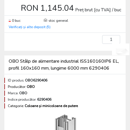
RON 1,145.04
Preț brut [cu TVA] / buc
0 buc
stoc general
Verificați și alte depozit (5)
buc
OBO Stâlp de alimentare industrial ISS160160IP6 EL,
profil 160x160 mm, lungime 6000 mm 6290406
ID produs:
OBO6290406
Producător:
OBO
Marca:
OBO
Indice producător:
6290406
Categorie:
Coloane și minicoloane de putere