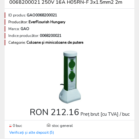
0068200021 250V 16A H05RN-F 3x1.5mm2 2m
ID produs:
GAO0068200021
Producător:
EverFlourish Hungary
Marca:
GAO
Indice producător:
0068200021
Categorie:
Coloane și minicoloane de putere
RON 212.16
Preț brut [cu TVA] / buc
0 buc
stoc general
Verificați și alte depozit (5)