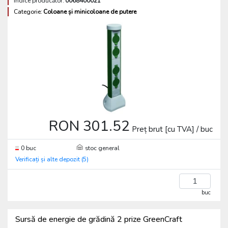
Indice producător:
0068400021
Categorie:
Coloane și minicoloane de putere
RON 301.52
Preț brut [cu TVA] / buc
0 buc
stoc general
Verificați și alte depozit (5)
buc
Sursă de energie de grădină 2 prize GreenCraft