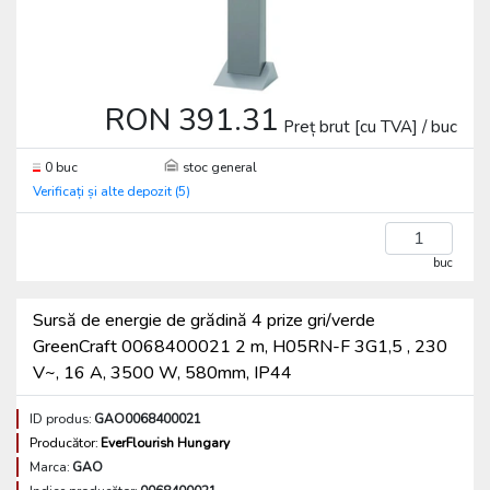
RON 391.31
Preț brut [cu TVA] / buc
0 buc
stoc general
Verificați și alte depozit (5)
buc
Sursă de energie de grădină 4 prize gri/verde
GreenCraft 0068400021 2 m, H05RN-F 3G1,5 , 230
V~, 16 A, 3500 W, 580mm, IP44
ID produs:
GAO0068400021
Producător:
EverFlourish Hungary
Marca:
GAO