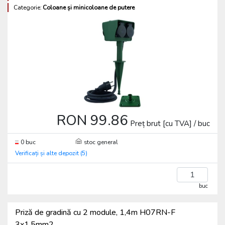
Categorie:
Coloane și minicoloane de putere
RON 99.86
Preț brut [cu TVA] / buc
0 buc
stoc general
Verificați și alte depozit (5)
buc
Priză de gradină cu 2 module, 1,4m H07RN-F
3x1,5mm2