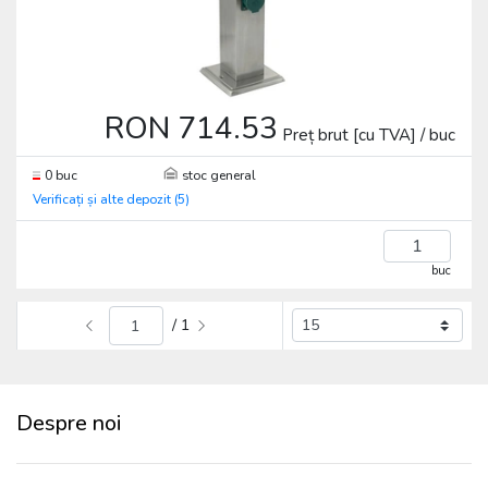
RON 714.53
Preț brut [cu TVA] / buc
0 buc
stoc general
Verificați și alte depozit (5)
buc
/ 1
Despre noi