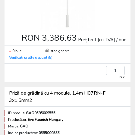
RON 3,386.63
Preț brut [cu TVA] / buc
0 buc
stoc general
Verificați și alte depozit (5)
buc
Priză de grădină cu 4 module, 1,4m H07RN-F
3x1,5mm2
ID produs:
GAO0595009555
Producător:
EverFlourish Hungary
Marca:
GAO
Indice producător:
0595009555