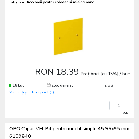
Categorie:
Accesorii pentru coloane și minicoloane
RON 18.39
Preț brut [cu TVA] / buc
18 buc
stoc general
2 oră
Verificați și alte depozit (5)
buc
OBO Capac VH-P4 pentru modul simplu 45 95x95 mm
6109840