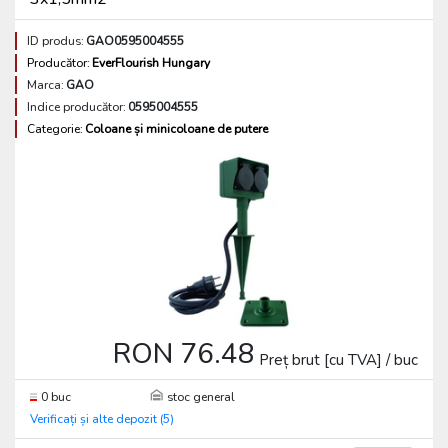
ID produs:
GAO0595004555
Producător:
EverFlourish Hungary
Marca:
GAO
Indice producător:
0595004555
Categorie:
Coloane și minicoloane de putere
RON 76.48
Preț brut [cu TVA] / buc
0 buc
stoc general
Verificați și alte depozit (5)