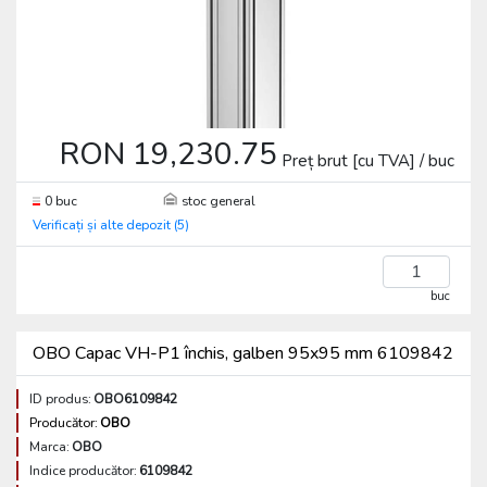
RON 19,230.75
Preț brut [cu TVA] / buc
0 buc
stoc general
Verificați și alte depozit (5)
buc
OBO Capac VH-P1 închis, galben 95x95 mm 6109842
ID produs:
OBO6109842
Producător:
OBO
Marca:
OBO
Indice producător:
6109842