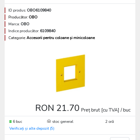
ID produs:
OBO6109840
Producător:
OBO
Marca:
OBO
Indice producător:
6109840
Categorie:
Accesorii pentru coloane și minicoloane
RON 21.70
Preț brut [cu TVA] / buc
6 buc
stoc general
2 oră
Verificați și alte depozit (5)