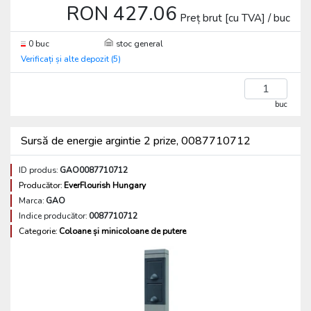
RON 427.06
Preț brut [cu TVA] / buc
0 buc
stoc general
Verificați și alte depozit (5)
buc
Sursă de energie argintie 2 prize, 0087710712
ID produs:
GAO0087710712
Producător:
EverFlourish Hungary
Marca:
GAO
Indice producător:
0087710712
Categorie:
Coloane și minicoloane de putere