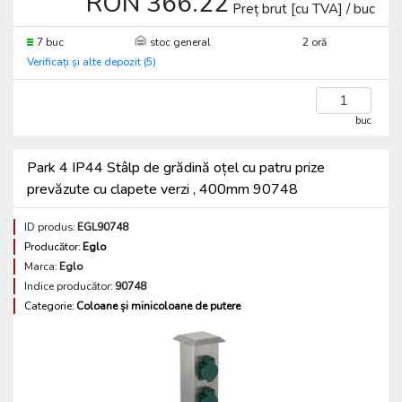
RON 366.22
Preț brut [cu TVA] / buc
7 buc
stoc general
2 oră
Verificați și alte depozit (5)
buc
Park 4 IP44 Stâlp de grădină oțel cu patru prize
prevăzute cu clapete verzi , 400mm 90748
ID produs:
EGL90748
Producător:
Eglo
Marca:
Eglo
Indice producător:
90748
Categorie:
Coloane și minicoloane de putere