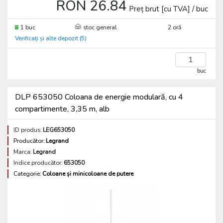
RON 26.84
Preț brut [cu TVA] / buc
1 buc
stoc general
2 oră
Verificați și alte depozit (5)
buc
DLP 653050 Coloana de energie modulară, cu 4
compartimente, 3,35 m, alb
ID produs:
LEG653050
Producător:
Legrand
Marca:
Legrand
Indice producător:
653050
Categorie:
Coloane și minicoloane de putere