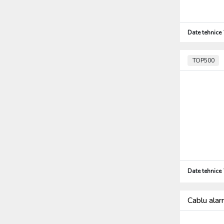
Date tehnice
TOP500
Date tehnice
Cablu al