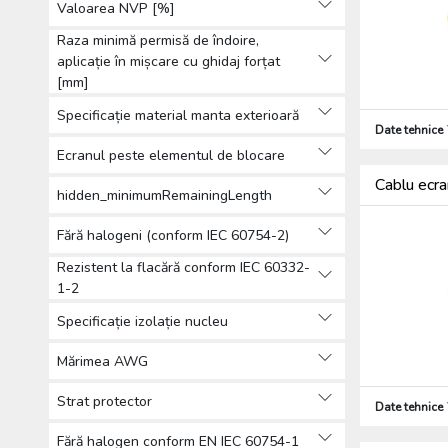
Valoarea NVP [%]
Raza minimă permisă de îndoire,
aplicație în mișcare cu ghidaj forțat
[mm]
Specificație material manta exterioară
Date tehnice
Ecranul peste elementul de blocare
Cablu ecra
hidden_minimumRemainingLength
Fără halogeni (conform IEC 60754-2)
Rezistent la flacără conform IEC 60332-
1-2
Specificație izolație nucleu
Mărimea AWG
Strat protector
Date tehnice
Fără halogen conform EN IEC 60754-1