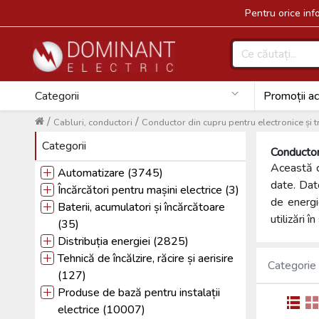
Pentru orice in
Categorii
Promoții ac
/
/
Cabluri, conductori
Conductor din cupru pentru electronice și t
Categorii
Conductor
Această c
Automatizare (3745)
date. Dato
Încărcători pentru mașini electrice (3)
de energi
Baterii, acumulatori și încărcătoare
utilizări 
(35)
Distribuția energiei (2825)
Tehnică de încălzire, răcire și aerisire
Categorie
(127)
Produse de bază pentru instalații
electrice (10007)