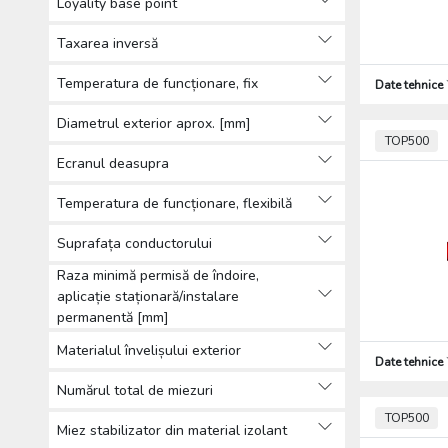
Loyality base point
Tehnică de iIuminat (5982)
Sisteme de paratrăsnet (924)
Taxarea inversă
Alte (564)
Temperatura de funcționare, fix
Date tehnice
Produse de protecția muncii,
Îmbrăcăminte de protecție (76)
Diametrul exterior aprox. [mm]
Scule (2270)
TOP500
Ecranul deasupra
Temperatura de funcționare, flexibilă
Suprafața conductorului
Raza minimă permisă de îndoire,
aplicație staționară/instalare
permanentă [mm]
Materialul învelișului exterior
Date tehnice
Numărul total de miezuri
TOP500
Miez stabilizator din material izolant