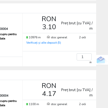
RON
Preț brut [cu TVA] /
3.10
m
00004
cupru pentru
10976 m
stoc general
2 oră
 date
Verificați și alte depozit (5)
m
RON
Preț brut [cu TVA] /
4.17
m
00004
cupru pentru
1100 m
stoc general
2 oră
 date