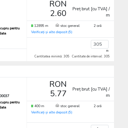
RON
Preț brut [cu TVA] /
2.60
m
12895 m
stoc general
2 oră
cupru pentru
Verificați și alte depozit (5)
 date
m
Cantitatea minimă: 305
Cantitate de interval: 305
RON
Preț brut [cu TVA] /
5.77
m
00037
cupru pentru
400 m
stoc general
2 oră
 date
Verificați și alte depozit (5)