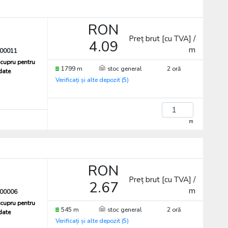
RON
Preț brut [cu TVA] /
4.09
m
00011
cupru pentru
1799 m
stoc general
2 oră
 date
Verificați și alte depozit (5)
m
RON
Preț brut [cu TVA] /
2.67
m
00006
cupru pentru
545 m
stoc general
2 oră
 date
Verificați și alte depozit (5)