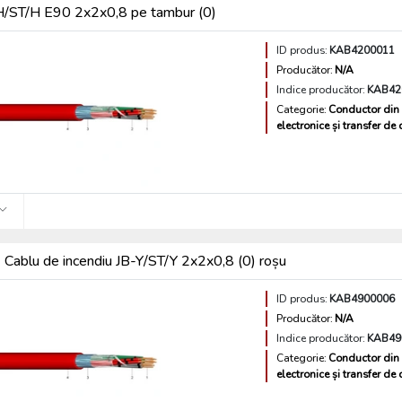
H/ST/H E90 2x2x0,8 pe tambur (0)
ID produs:
KAB4200011
Producător:
N/A
Indice producător:
KAB42
Categorie:
Conductor din 
electronice și transfer de
Cablu de incendiu JB-Y/ST/Y 2x2x0,8 (0) roșu
ID produs:
KAB4900006
Producător:
N/A
Indice producător:
KAB49
Categorie:
Conductor din 
electronice și transfer de