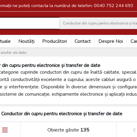
formații ne puteți contacta la numărul de telefon: 0040 752 244 693
Conductor din cupru pentru electronice și tr
Search
tuale
Noutăți
Producători
Contact
Despre Noi
Car
ransfer de date
 din cupru pentru electronice și transfer de date
ategorie cuprinde conductori din cupru de înaltă calitate, special 
rită conductivității excelente a cuprului, aceste cabluri asigură o
e și interferențele. Disponibile în diverse dimensiuni și configur
în sisteme de comunicație, echipamente electronice și aplicații indus
Conductor din cupru pentru electronice și transfer de date
Obiecte găsite
135