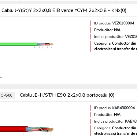
Cablu J-Y(St)Y 2x2x0,8 EIB verde YCYM 2x2x0,8 - KNx(0)
ID produs:
VEZ0100004
Producător:
N/A
Indice producător:
VEZ01
Categorie:
Conductor din 
electronice și transfer de
Cablu JE-H/ST/H E90 2x2x0,8 portocaliu (0)
TOP500
ID produs:
KAB4300004
Producător:
N/A
Indice producător:
KAB43
Categorie:
Conductor din 
electronice și transfer de