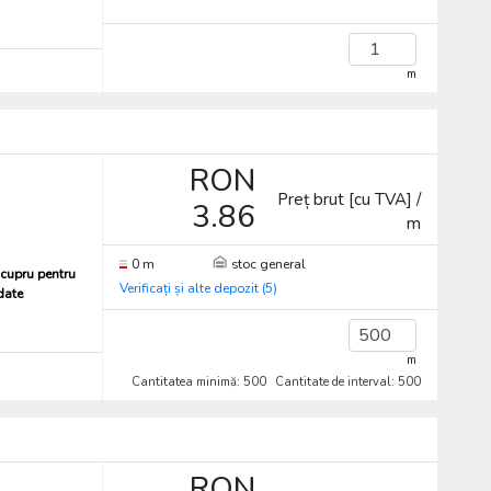
m
RON
Preț brut [cu TVA] /
3.86
m
0 m
stoc general
cupru pentru
Verificați și alte depozit (5)
 date
m
Cantitatea minimă: 500
Cantitate de interval: 500
RON