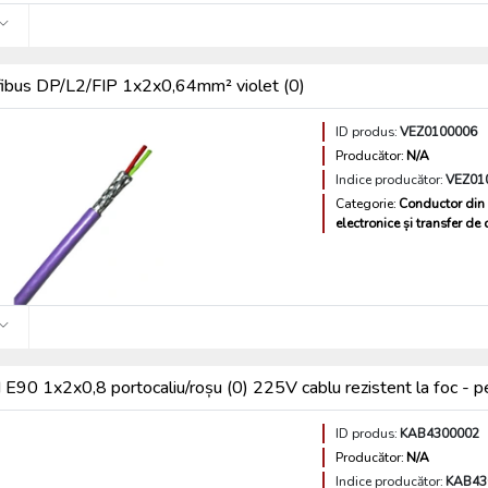
fibus DP/L2/FIP 1x2x0,64mm² violet (0)
ID produs:
VEZ0100006
Producător:
N/A
Indice producător:
VEZ01
Categorie:
Conductor din 
electronice și transfer de
E90 1x2x0,8 portocaliu/roșu (0) 225V cablu rezistent la foc - p
ID produs:
KAB4300002
Producător:
N/A
Indice producător:
KAB43