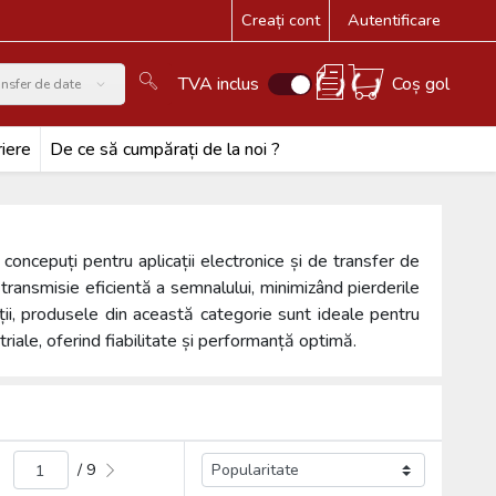
Creați cont
Autentificare
TVA inclus
Coș gol
ansfer de date
iere
De ce să cumpărați de la noi ?
concepuți pentru aplicații electronice și de transfer de
 transmisie eficientă a semnalului, minimizând pierderile
ații, produsele din această categorie sunt ideale pentru
triale, oferind fiabilitate și performanță optimă.
/ 9