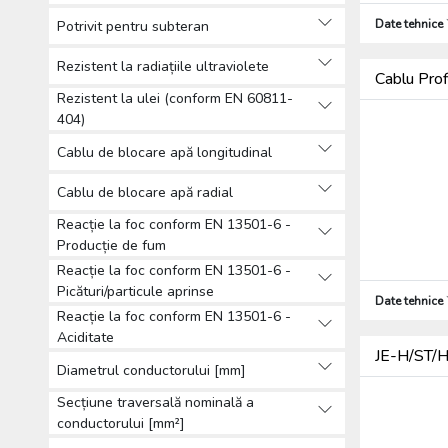
Date tehnice
Potrivit pentru subteran
Rezistent la radiațiile ultraviolete
Cablu Pro
Rezistent la ulei (conform EN 60811-
404)
Cablu de blocare apă longitudinal
Cablu de blocare apă radial
Reacție la foc conform EN 13501-6 -
Producție de fum
Reacție la foc conform EN 13501-6 -
Picături/particule aprinse
Date tehnice
Reacție la foc conform EN 13501-6 -
Aciditate
JE-H/ST/H 
Diametrul conductorului [mm]
Secțiune traversală nominală a
conductorului [mm²]