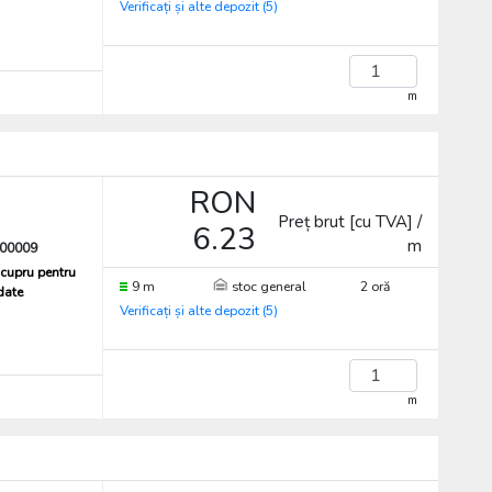
Verificați și alte depozit (5)
m
RON
Preț brut [cu TVA] /
6.23
m
00009
cupru pentru
9 m
stoc general
2 oră
 date
Verificați și alte depozit (5)
m