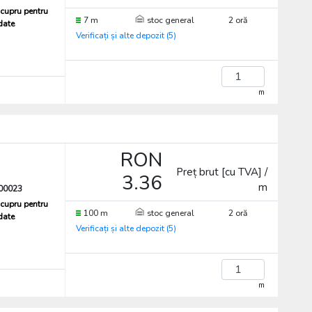
cupru pentru
7 m
stoc general
2 oră
 date
Verificați și alte depozit (5)
m
RON
Preț brut [cu TVA] /
3.36
m
00023
cupru pentru
100 m
stoc general
2 oră
 date
Verificați și alte depozit (5)
m