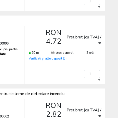
m
RON
Preț brut [cu TVA] /
4.72
m
00006
cupru pentru
60 m
stoc general
2 oră
 date
Verificați și alte depozit (5)
m
entru sisteme de detectare incendiu
RON
Preț brut [cu TVA] /
2.82
m
00002