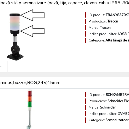
bază stâlp semnalizare (bază, tija, capace, claxon, cablu IP6
ID produs:
TRANYG370KI
Producător:
Tracon
Marca:
Tracon
Indice producător:
NYG3-
Categorie:
Alte lămpi de 
 luminos,buzzer,ROG,24V,45mm
ID produs:
SCHXVMB2R
Producător:
Schneider Ele
Marca:
Schneider
Indice producător:
XVMB
Categorie:
Semnalizatoare