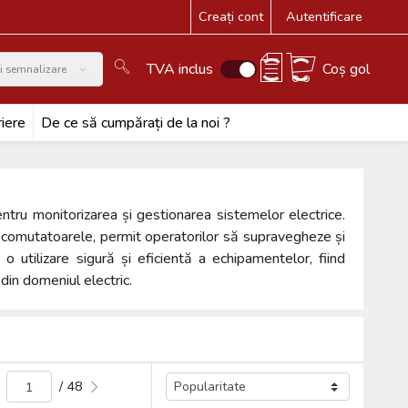
Creați cont
Autentificare
TVA inclus
Coș gol
și semnalizare
iere
De ce să cumpărați de la noi ?
ntru monitorizarea și gestionarea sistemelor electrice.
 comutatoarele, permit operatorilor să supravegheze și
 o utilizare sigură și eficientă a echipamentelor, fiind
din domeniul electric.
/ 48