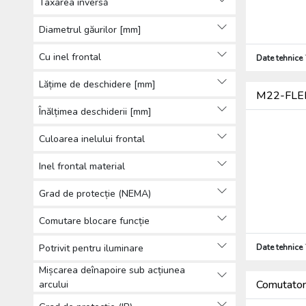
Taxarea inversă
dispozitive de semnalizare
(123)
Diametrul găurilor [mm]
Alte lămpi de semnalizare
Cu inel frontal
Date tehnice
(60)
Alte dispozitive de operare și
Lățime de deschidere [mm]
de semnalizare (14)
M22-FLED
Dispozitive logice programabile
Înălțimea deschiderii [mm]
(358)
Culoarea inelului frontal
Relee (364)
Sisteme de alarmă (12)
Inel frontal material
Sirene (22)
Alte produse de automatizare
Grad de protecție (NEMA)
(405)
Comutare blocare funcție
Încărcători pentru mașini electrice (3)
Baterii, acumulatori și încărcătoare
Potrivit pentru iluminare
Date tehnice
(35)
Mișcarea deînapoire sub acțiunea
Distribuția energiei (2825)
Comutator
arcului
Tehnică de încălzire, răcire și aerisire