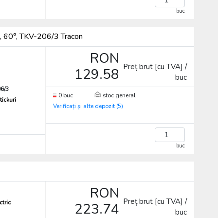
buc
, 60°, TKV-206/3 Tracon
RON
Preț brut [cu TVA] /
129.58
buc
6/3
0 buc
stoc general
tickuri
Verificați și alte depozit (5)
buc
RON
Preț brut [cu TVA] /
ctric
223.74
buc