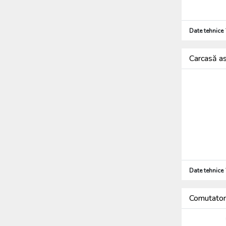
Date tehnice
Carcasă a
Date tehnice
Comutator 