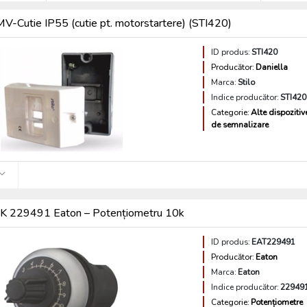
V-Cutie IP55 (cutie pt. motorstartere) (STI420)
ID produs:
STI420
Producător:
Daniella
Marca:
Stilo
Indice producător:
STI420
Categorie:
Alte dispozitiv
de semnalizare
 229491 Eaton – Potențiometru 10k
ID produs:
EAT229491
Producător:
Eaton
Marca:
Eaton
Indice producător:
22949
Categorie:
Potențiometre