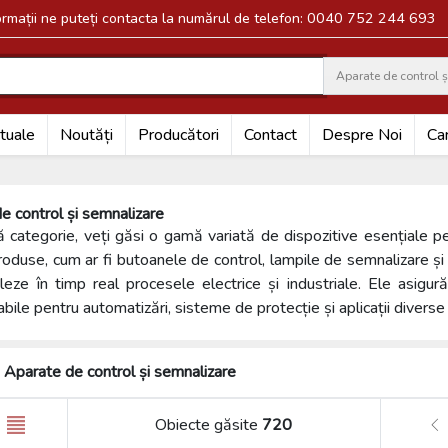
formații ne puteți contacta la numărul de telefon: 0040 752 244 693
Aparate de control 
Search
tuale
Noutăți
Producători
Contact
Despre Noi
Car
e control și semnalizare
ă categorie, veți găsi o gamă variată de dispozitive esențiale pe
oduse, cum ar fi butoanele de control, lampile de semnalizare și
leze în timp real procesele electrice și industriale. Ele asigură
bile pentru automatizări, sisteme de protecție și aplicații diverse 
Aparate de control și semnalizare
Obiecte găsite
720