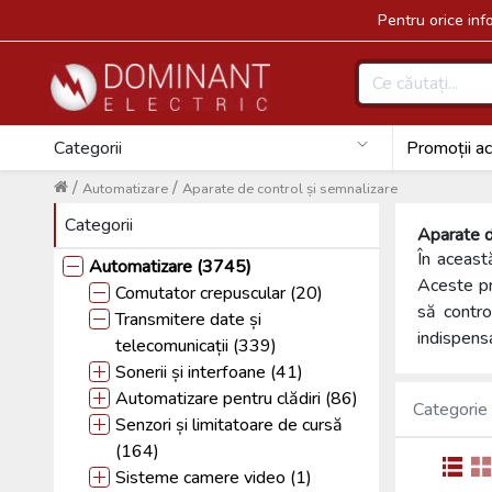
Pentru orice in
Categorii
Promoții ac
/
/
Automatizare
Aparate de control și semnalizare
Categorii
Aparate d
În aceast
Automatizare (3745)
Aceste pr
Comutator crepuscular (20)
să contro
Transmitere date și
indispensa
telecomunicații (339)
Sonerii și interfoane (41)
Automatizare pentru clădiri (86)
Categorie
Senzori și limitatoare de cursă
(164)
Sisteme camere video (1)