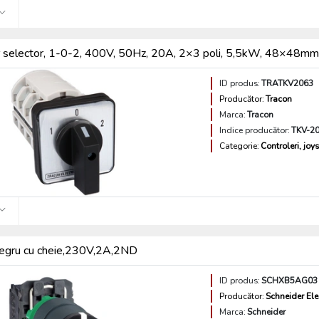
 selector, 1-0-2, 400V, 50Hz, 20A, 2×3 poli, 5,5kW, 48×48mm
ID produs:
TRATKV2063
Producător:
Tracon
Marca:
Tracon
Indice producător:
TKV-20
Categorie:
Controleri, joys
negru cu cheie,230V,2A,2ND
ID produs:
SCHXB5AG03
Producător:
Schneider Ele
Marca:
Schneider