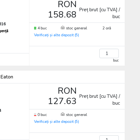
RON
Preț brut [cu TVA] /
158.68
buc
316
4 buc
stoc general
2 oră
gență
Verificați și alte depozit (5)
buc
 Eaton
RON
Preț brut [cu TVA] /
127.63
buc
4
0 buc
stoc general
Verificați și alte depozit (5)