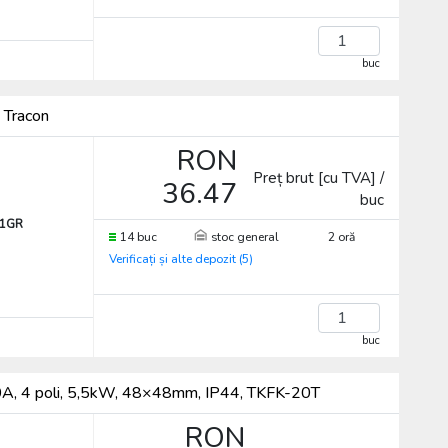
buc
 Tracon
RON
R
Preț brut [cu TVA] /
36.47
buc
-1GR
14 buc
stoc general
2 oră
Verificați și alte depozit (5)
buc
, 20A, 4 poli, 5,5kW, 48×48mm, IP44, TKFK-20T
RON