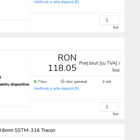
Verificați și alte depozit (5)
buc
RON
Preț brut [cu TVA] /
118.05
buc
9
7 buc
stoc general
2 oră
pentru dispozitive
Verificați și alte depozit (5)
buc
6,3×0,8mm SSTM-316 Tracon