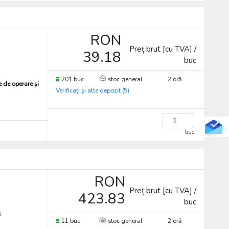
RON
Preț brut [cu TVA] /
39.18
buc
201 buc
stoc general
2 oră
e de operare și
Verificați și alte depozit (5)
buc
RON
Preț brut [cu TVA] /
423.83
buc
1
11 buc
stoc general
2 oră