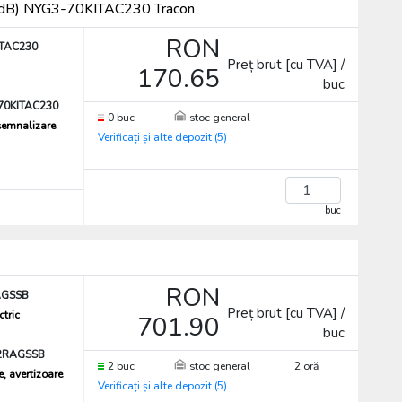
5, 80dB) NYG3-70KITAC230 Tracon
RON
TAC230
Preț brut [cu TVA] /
170.65
buc
70KITAC230
0 buc
stoc general
semnalizare
Verificați și alte depozit (5)
buc
RON
AGSSB
Preț brut [cu TVA] /
ctric
701.90
buc
2RAGSSB
2 buc
stoc general
2 oră
, avertizoare
Verificați și alte depozit (5)