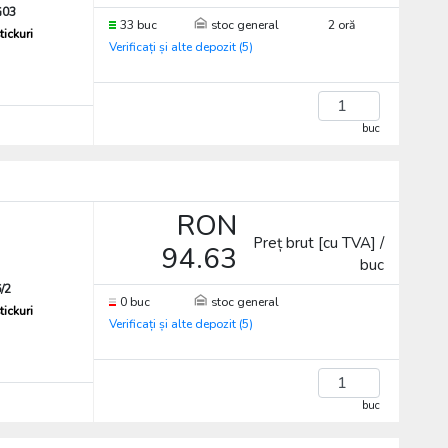
G03
33 buc
stoc general
2 oră
tickuri
Verificați și alte depozit (5)
buc
RON
Preț brut [cu TVA] /
94.63
buc
/2
0 buc
stoc general
tickuri
Verificați și alte depozit (5)
buc