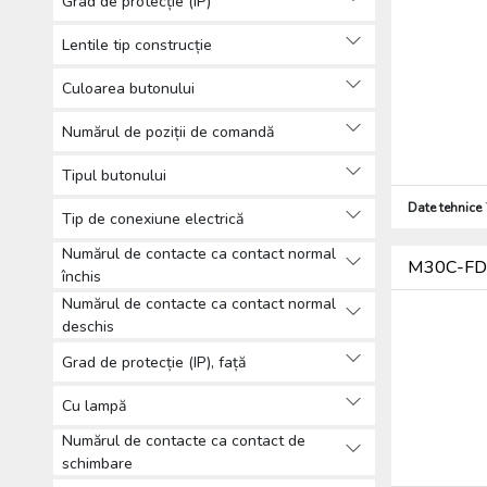
Grad de protecție (IP)
(127)
Produse de bază pentru instalații
Lentile tip construcție
electrice (10007)
Cabluri, conductori (644)
Culoarea butonului
Firide de distribuţie şi cofrete (2286)
Numărul de poziții de comandă
Aparataj (2476)
Sisteme solare (86)
Tipul butonului
Tehnică de iIuminat (5982)
Date tehnice
Sisteme de paratrăsnet (924)
Tip de conexiune electrică
Alte (564)
Numărul de contacte ca contact normal
Produse de protecția muncii,
M30C-FDL-
închis
Îmbrăcăminte de protecție (76)
Numărul de contacte ca contact normal
Scule (2270)
deschis
Grad de protecție (IP), față
Cu lampă
Numărul de contacte ca contact de
schimbare