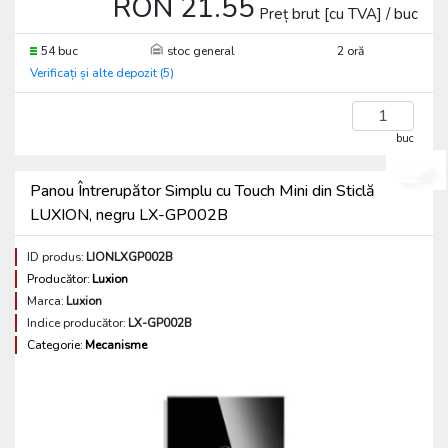
RON 21.55
Preț brut [cu TVA] / buc
54 buc
stoc general
2 oră
Verificați și alte depozit (5)
buc
Panou Întrerupător Simplu cu Touch Mini din Sticlă
LUXION, negru LX-GP002B
ID produs:
LIONLXGP002B
Producător:
Luxion
Marca:
Luxion
Indice producător:
LX-GP002B
Categorie:
Mecanisme