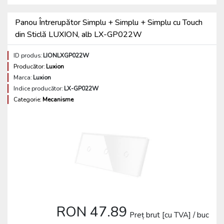
Panou Întrerupător Simplu + Simplu + Simplu cu Touch
din Sticlă LUXION, alb LX-GP022W
ID produs:
LIONLXGP022W
Producător:
Luxion
Marca:
Luxion
Indice producător:
LX-GP022W
Categorie:
Mecanisme
RON 47.89
Preț brut [cu TVA] / buc