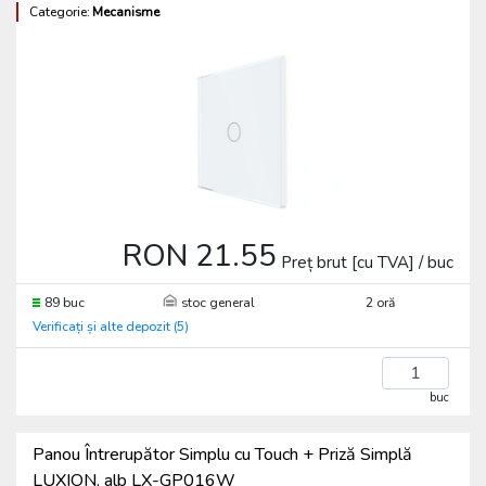
Categorie:
Mecanisme
RON 21.55
Preț brut [cu TVA] / buc
89 buc
stoc general
2 oră
Verificați și alte depozit (5)
buc
Panou Întrerupător Simplu cu Touch + Priză Simplă
LUXION, alb LX-GP016W