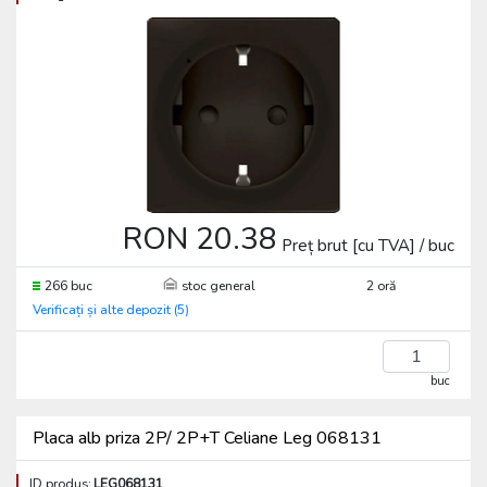
RON 20.38
Preț brut [cu TVA] / buc
266 buc
stoc general
2 oră
Verificați și alte depozit (5)
buc
Placa alb priza 2P/ 2P+T Celiane Leg 068131
ID produs:
LEG068131