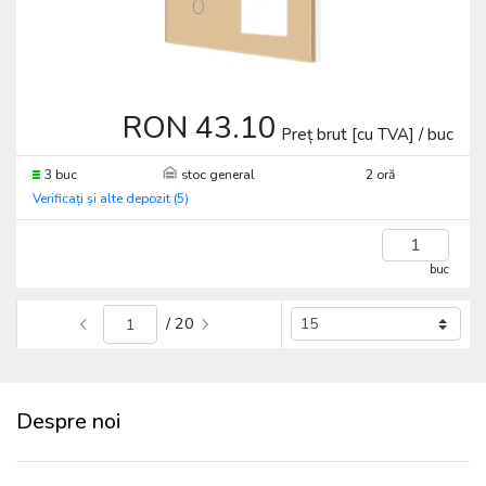
RON 43.10
Preț brut [cu TVA] / buc
3 buc
stoc general
2 oră
Verificați și alte depozit (5)
buc
/ 20
Despre noi