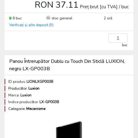
RON 37.11
Preț brut [cu TVA] / buc
6 buc
stoc general
2 oră
Verificați și alte depozit (5)
buc
Panou Întrerupător Dublu cu Touch Din Sticlă LUXION,
negru LX-GP003B
ID produs:
LIONLXGP003B
Producător:
Luxion
Marca:
Luxion
Indice producător:
LX-GP003B
Categorie:
Mecanisme