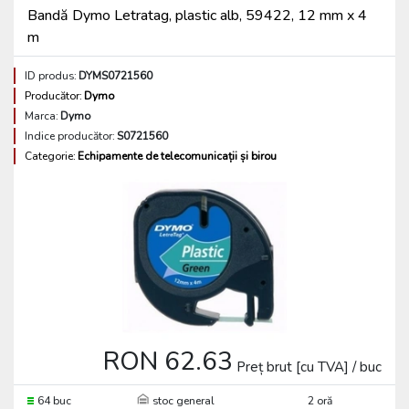
Bandă Dymo Letratag, plastic alb, 59422, 12 mm x 4
m
ID produs:
DYMS0721560
Producător:
Dymo
Marca:
Dymo
Indice producător:
S0721560
Categorie:
Echipamente de telecomunicații și birou
RON 62.63
Preț brut [cu TVA] / buc
64 buc
stoc general
2 oră