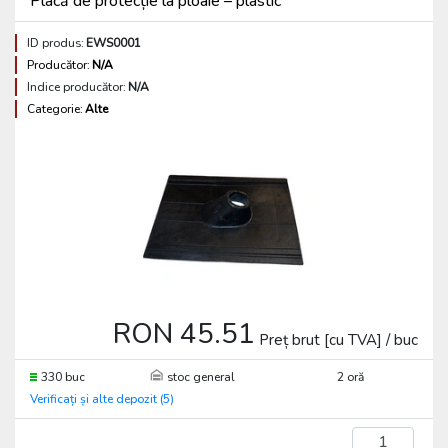
Placă de protecție la ploaie – plastic
ID produs:
EWS0001
Producător:
N/A
Indice producător:
N/A
Categorie:
Alte
RON 45.51
Preț brut [cu TVA] / buc
330 buc
stoc general
2 oră
Verificați și alte depozit (5)