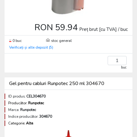
RON 59.94
Preț brut [cu TVA] / buc
0 buc
stoc general
Verificați și alte depozit (5)
buc
Gel pentru cabluri Runpotec 250 ml 304670
ID produs:
CEL304670
Producător:
Runpotec
Marca:
Runpotec
Indice producător:
304670
Categorie:
Alte