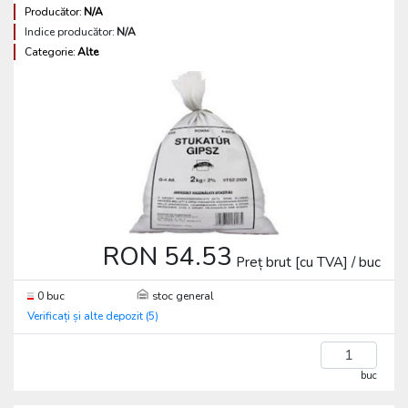
Producător:
N/A
Indice producător:
N/A
Categorie:
Alte
RON 54.53
Preț brut [cu TVA] / buc
0 buc
stoc general
Verificați și alte depozit (5)
buc