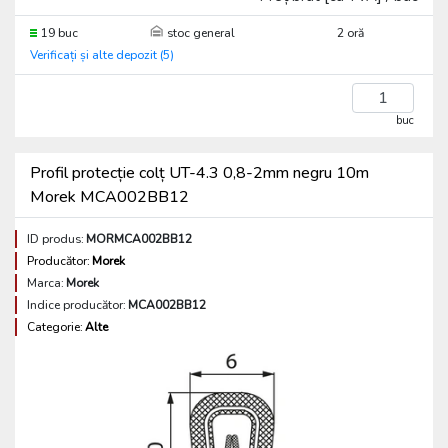
19 buc
stoc general
2 oră
Verificați și alte depozit (5)
buc
Profil protecție colț UT-4.3 0,8-2mm negru 10m
Morek MCA002BB12
ID produs:
MORMCA002BB12
Producător:
Morek
Marca:
Morek
Indice producător:
MCA002BB12
Categorie:
Alte