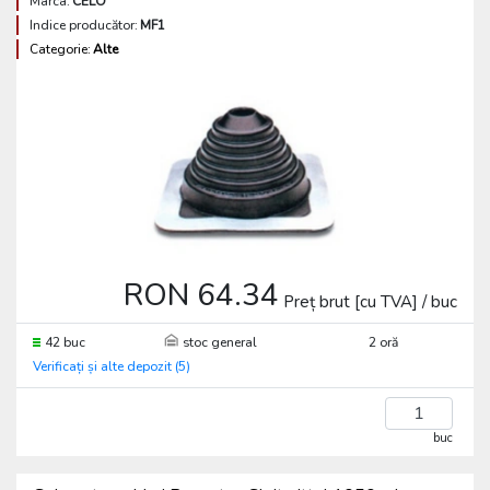
Marca:
CELO
Indice producător:
MF1
Categorie:
Alte
RON 64.34
Preț brut [cu TVA] / buc
42 buc
stoc general
2 oră
Verificați și alte depozit (5)
buc