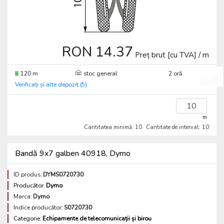
RON 14.37
Preț brut [cu TVA] / m
120 m
stoc general
2 oră
Verificați și alte depozit (5)
m
Cantitatea minimă: 10
Cantitate de interval: 10
Bandă 9x7 galben 40918, Dymo
ID produs:
DYMS0720730
Producător:
Dymo
Marca:
Dymo
Indice producător:
S0720730
Categorie:
Echipamente de telecomunicații și birou