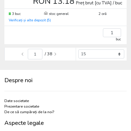
RON 13.18
Preț brut [cu TVA] / buc
3 buc
stoc general
2 oră
Verificați și alte depozit (5)
buc
/ 38
Despre noi
Date societate
Prezentare societate
De ce să cumpărați de la noi?
Aspecte legale