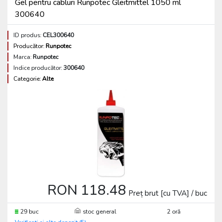
Gel pentru cabluri Runpotec Gleitmittel 1050 ml
300640
ID produs:
CEL300640
Producător:
Runpotec
Marca:
Runpotec
Indice producător:
300640
Categorie:
Alte
RON 118.48
Preț brut [cu TVA] / buc
29 buc
stoc general
2 oră