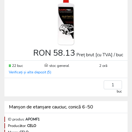
RON 58.13
Preț brut [cu TVA] / buc
22 buc
stoc general
2 oră
Verificați și alte depozit (5)
buc
Manșon de etanșare cauciuc, conică 6-50
ID produs:
APOMF1
Producător:
CELO