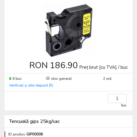
RON 186.90
Preț brut [cu TVA] / buc
6 buc
stoc general
2 oră
Verificați și alte depozit (5)
buc
Tencuială gips 25kg/sac
ID produs:
GIP00006