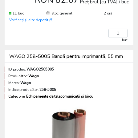
RON 82.67
Preț brut [cu TVA] / buc
11 buc
stoc general
2 oră
Verificați și alte depozit (5)
buc
WAGO 258-5005 Bandă pentru imprimantă, 55 mm
ID produs:
WAGO2585005
Producător:
Wago
Marca:
Wago
Indice producător:
258-5005
Categorie:
Echipamente de telecomunicații și birou