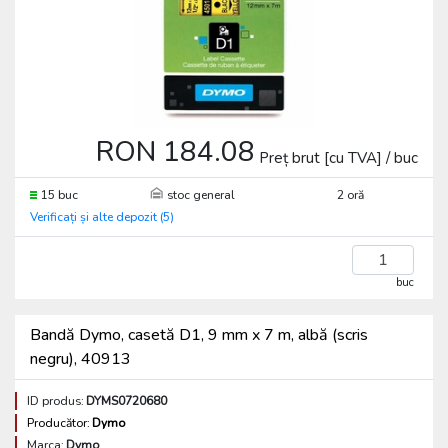
RON 184.08
Preț brut [cu TVA] / buc
15 buc
stoc general
2 oră
Verificați și alte depozit (5)
buc
Bandă Dymo, casetă D1, 9 mm x 7 m, albă (scris
negru), 40913
ID produs:
DYMS0720680
Producător:
Dymo
Marca:
Dymo