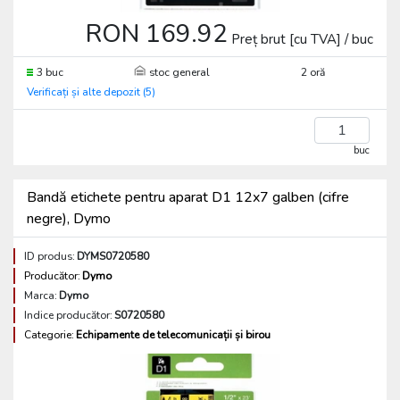
RON 169.92
Preț brut [cu TVA] / buc
3 buc
stoc general
2 oră
Verificați și alte depozit (5)
buc
Bandă etichete pentru aparat D1 12x7 galben (cifre
negre), Dymo
ID produs:
DYMS0720580
Producător:
Dymo
Marca:
Dymo
Indice producător:
S0720580
Categorie:
Echipamente de telecomunicații și birou