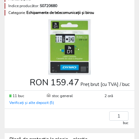
Indice producător:
S0720680
Categorie:
Echipamente de telecomunicații și birou
RON 159.47
Preț brut [cu TVA] / buc
11 buc
stoc general
2 oră
Verificați și alte depozit (5)
buc