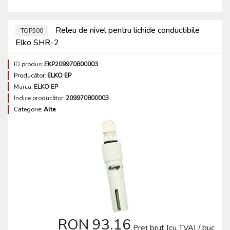
Releu de nivel pentru lichide conductibile
TOP500
Elko SHR-2
ID produs:
EKP209970800003
Producător:
ELKO EP
Marca:
ELKO EP
Indice producător:
209970800003
Categorie:
Alte
RON 93.16
Preț brut [cu TVA] / buc