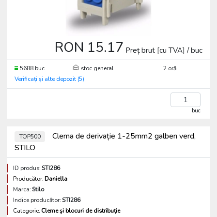
RON 15.17
Preț brut [cu TVA] / buc
5688 buc
stoc general
2 oră
Verificați și alte depozit (5)
buc
Clema de derivație 1-25mm2 galben verd,
TOP500
STILO
ID produs:
STI286
Producător:
Daniella
Marca:
Stilo
Indice producător:
STI286
Categorie:
Cleme și blocuri de distribuție