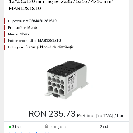
1xAl/Cu120 mm², ieșire: 2x35 / 5x16 / 4x10 mm²
MAB1281S10
ID produs:
MORMAB1281S10
Producător:
Morek
Marca:
Morek
Indice producător:
MAB1281S10
Categorie:
Cleme și blocuri de distribuție
RON 235.73
Preț brut [cu TVA] / buc
3 buc
stoc general
2 oră