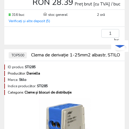
RON 28.39
Preț brut [cu TVA] / buc
316 buc
stoc general
2 oră
Verificați și alte depozit (5)
buc
Clema de derivație 1-25mm2 albastr, STILO
TOP500
ID produs:
STI285
Producător:
Daniella
Marca:
Stilo
Indice producător:
STI285
Categorie:
Cleme și blocuri de distribuție