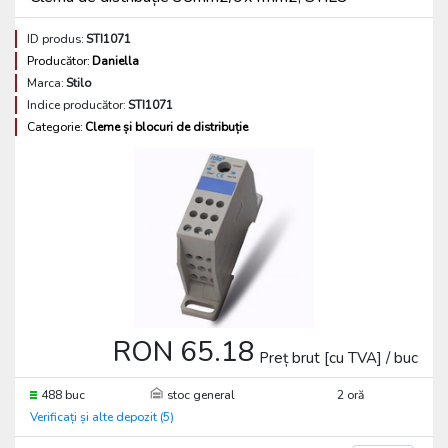
ID produs:
STI1071
Producător:
Daniella
Marca:
Stilo
Indice producător:
STI1071
Categorie:
Cleme și blocuri de distribuție
RON 65.18
Preț brut [cu TVA] / buc
488 buc
stoc general
2 oră
Verificați și alte depozit (5)