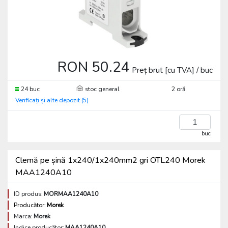
RON 50.24
Preț brut [cu TVA] / buc
24 buc
stoc general
2 oră
Verificați și alte depozit (5)
buc
Clemă pe șină 1x240/1x240mm2 gri OTL240 Morek
MAA1240A10
ID produs:
MORMAA1240A10
Producător:
Morek
Marca:
Morek
Indice producător:
MAA1240A10