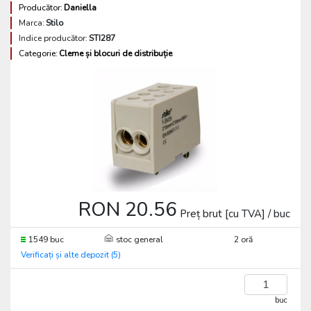
Producător:
Daniella
Marca:
Stilo
Indice producător:
STI287
Categorie:
Cleme și blocuri de distribuție
RON 20.56
Preț brut [cu TVA] / buc
1549 buc
stoc general
2 oră
Verificați și alte depozit (5)
buc