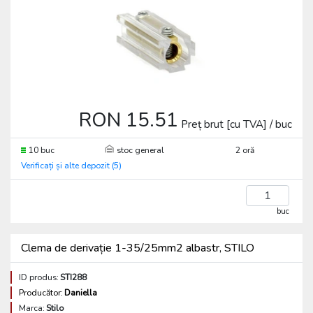
RON 15.51
Preț brut [cu TVA] / buc
10 buc
stoc general
2 oră
Verificați și alte depozit (5)
buc
Clema de derivație 1-35/25mm2 albastr, STILO
ID produs:
STI288
Producător:
Daniella
Marca:
Stilo