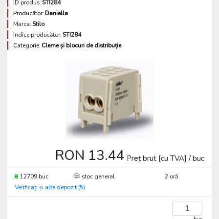
ID produs:
STI284
Producător:
Daniella
Marca:
Stilo
Indice producător:
STI284
Categorie:
Cleme și blocuri de distribuție
RON 13.44
Preț brut [cu TVA] / buc
12709 buc
stoc general
2 oră
Verificați și alte depozit (5)