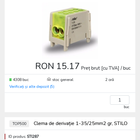
RON 15.17
Preț brut [cu TVA] / buc
4308 buc
stoc general
2 oră
Verificați și alte depozit (5)
buc
Clema de derivație 1-35/25mm2 gr, STILO
TOP500
ID produs:
STI287