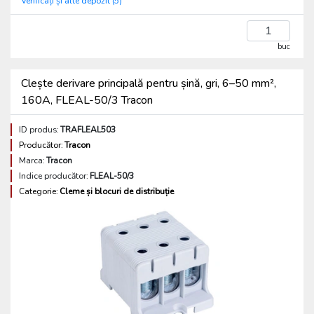
Verificați și alte depozit (5)
buc
Clește derivare principală pentru șină, gri, 6–50 mm²,
160A, FLEAL-50/3 Tracon
ID produs:
TRAFLEAL503
Producător:
Tracon
Marca:
Tracon
Indice producător:
FLEAL-50/3
Categorie:
Cleme și blocuri de distribuție