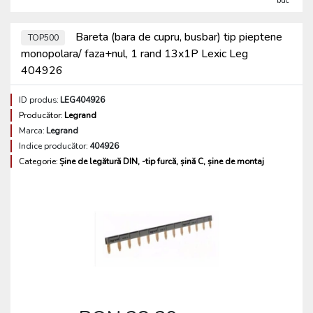
buc
Bareta (bara de cupru, busbar) tip pieptene
TOP500
monopolara/ faza+nul, 1 rand 13x1P Lexic Leg
404926
ID produs:
LEG404926
Producător:
Legrand
Marca:
Legrand
Indice producător:
404926
Categorie:
Șine de legătură DIN, -tip furcă, șină C, șine de montaj