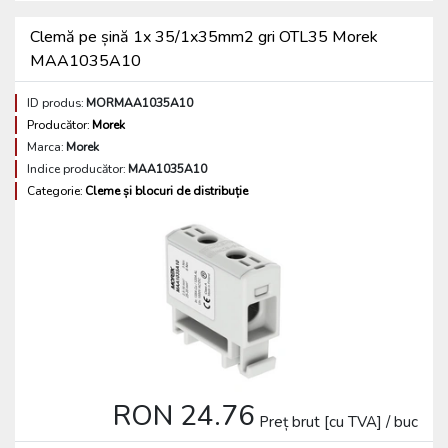
Clemă pe șină 1x 35/1x35mm2 gri OTL35 Morek
MAA1035A10
ID produs:
MORMAA1035A10
Producător:
Morek
Marca:
Morek
Indice producător:
MAA1035A10
Categorie:
Cleme și blocuri de distribuție
RON 24.76
Preț brut [cu TVA] / buc