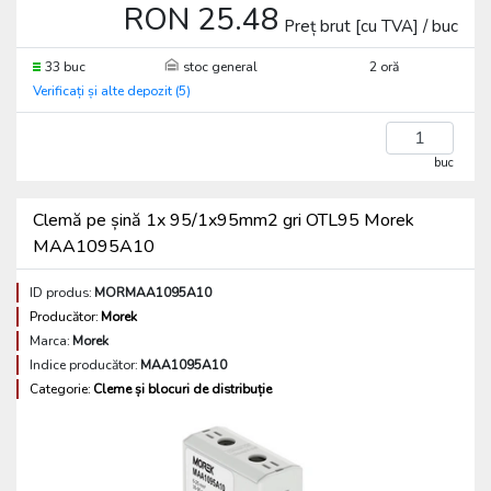
RON 25.48
Preț brut [cu TVA] / buc
33 buc
stoc general
2 oră
Verificați și alte depozit (5)
buc
Clemă pe șină 1x 95/1x95mm2 gri OTL95 Morek
MAA1095A10
ID produs:
MORMAA1095A10
Producător:
Morek
Marca:
Morek
Indice producător:
MAA1095A10
Categorie:
Cleme și blocuri de distribuție