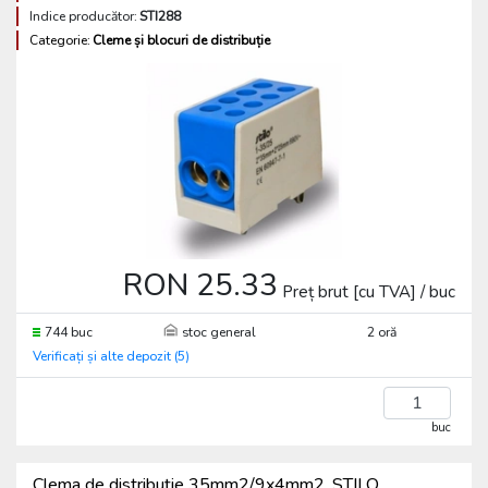
Indice producător:
STI288
Categorie:
Cleme și blocuri de distribuție
RON 25.33
Preț brut [cu TVA] / buc
744 buc
stoc general
2 oră
Verificați și alte depozit (5)
buc
Clema de distribuție 35mm2/9x4mm2, STILO