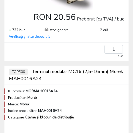
RON 20.56
Preț brut [cu TVA] / buc
732 buc
stoc general
2 oră
Verificați și alte depozit (5)
buc
Terminal modular MC16 (2,5-16mm) Morek
TOP500
MAH0016A24
ID produs:
MORMAH0016A24
Producător:
Morek
Marca:
Morek
Indice producător:
MAH0016A24
Categorie:
Cleme și blocuri de distribuție