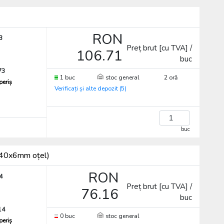
RON
3
Preț brut [cu TVA] /
106.71
buc
73
1 buc
stoc general
2 oră
periș
Verificați și alte depozit (5)
buc
ă (40x6mm oțel)
RON
4
Preț brut [cu TVA] /
76.16
buc
14
0 buc
stoc general
periș