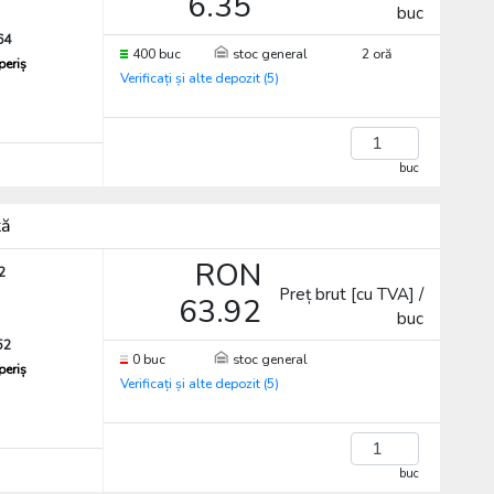
6.35
buc
64
400 buc
stoc general
2 oră
periș
Verificați și alte depozit (5)
buc
tă
RON
2
Preț brut [cu TVA] /
63.92
buc
52
0 buc
stoc general
periș
Verificați și alte depozit (5)
buc