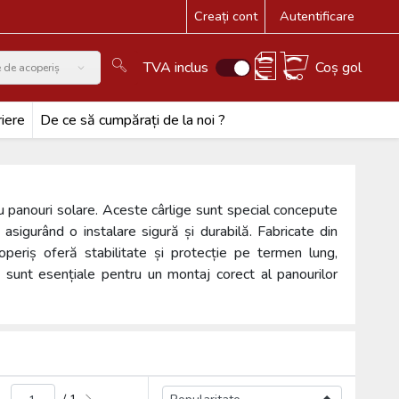
Creați cont
Autentificare
TVA inclus
Coș gol
e de acoperiș
iere
De ce să cumpărați de la noi ?
u panouri solare. Aceste cârlige sunt special concepute
 asigurând o instalare sigură și durabilă. Fabricate din
operiș oferă stabilitate și protecție pe termen lung,
e sunt esențiale pentru un montaj corect al panourilor