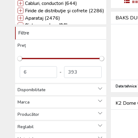
Cabluri, conductori (644)
Firide de distribuţie şi cofrete (2286)
BAKS DUR4
Aparataj (2476)
Sisteme solare (86)
Filtre
Modulul fotovoltaic (1)
Invertor grid fotovoltaic (18)
Preț
Cârlige de acoperiș (14)
Șine de fixare (8)
Elemente de prindere, accesorii
(24)
-
Colector de date fotovoltaic (1)
Accesorii (20)
Date tehnice
Disponibilitate
Tehnică de iIuminat (5982)
Sisteme de paratrăsnet (924)
Marca
K2 Dome 6
Alte (564)
Produse de protecția muncii,
Producător
Îmbrăcăminte de protecție (76)
Reglabil
Scule (2270)