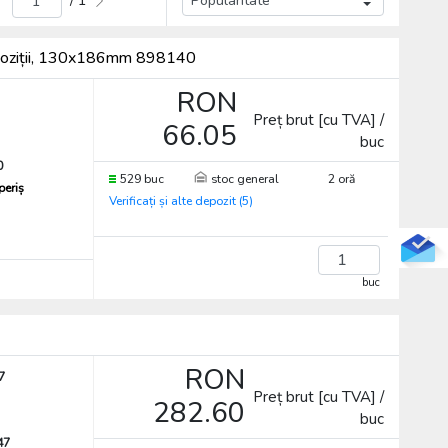
/ 1
2 poziții, 130x186mm 898140
RON
Preț brut [cu TVA] /
66.05
buc
0
529 buc
stoc general
2 oră
periș
Verificați și alte depozit (5)
buc
RON
7
Preț brut [cu TVA] /
282.60
buc
47