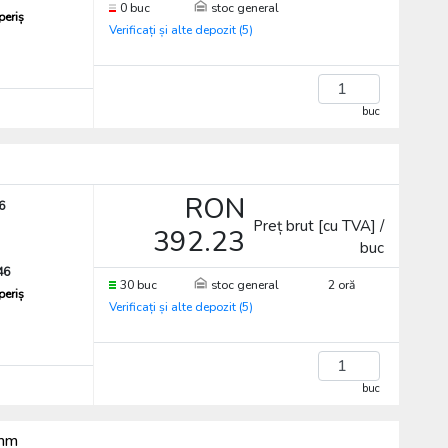
0 buc
stoc general
periș
Verificați și alte depozit (5)
buc
RON
6
Preț brut [cu TVA] /
392.23
buc
46
30 buc
stoc general
2 oră
periș
Verificați și alte depozit (5)
buc
4mm