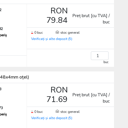
RON
2
Preț brut [cu TVA] /
79.84
buc
82
0 buc
stoc general
periș
Verificați și alte depozit (5)
buc
, (48x4mm oțel)
RON
3
Preț brut [cu TVA] /
71.69
buc
73
0 buc
stoc general
periș
Verificați și alte depozit (5)