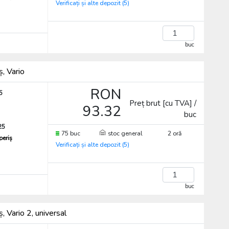
Verificați și alte depozit (5)
buc
ș, Vario
RON
5
Preț brut [cu TVA] /
93.32
buc
25
75 buc
stoc general
2 oră
periș
Verificați și alte depozit (5)
buc
, Vario 2, universal