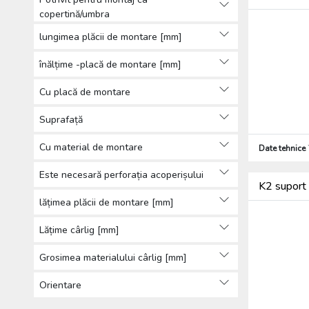
copertină/umbra
lungimea plăcii de montare [mm]
înălțime -placă de montare [mm]
Cu placă de montare
Suprafață
Cu material de montare
Date tehnice
Este necesară perforația acoperișului
K2 suport 
lățimea plăcii de montare [mm]
Lățime cârlig [mm]
Grosimea materialului cârlig [mm]
Orientare