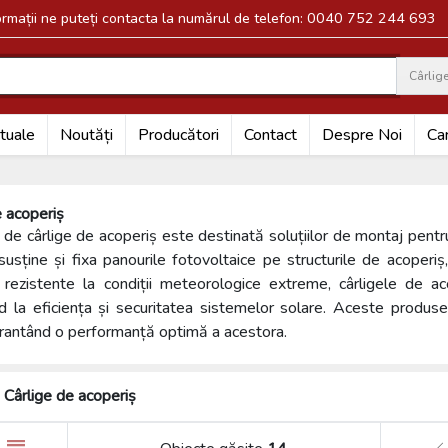
formații ne puteți contacta la numărul de telefon: 0040 752 244 693
Cârlig
Search
tuale
Noutăți
Producători
Contact
Despre Noi
Car
e acoperiș
 de cârlige de acoperiș este destinată soluțiilor de montaj pentr
susține și fixa panourile fotovoltaice pe structurile de acoperiș,
 rezistente la condiții meteorologice extreme, cârligele de ac
nd la eficiența și securitatea sistemelor solare. Aceste produs
arantând o performanță optimă a acestora.
Cârlige de acoperiș