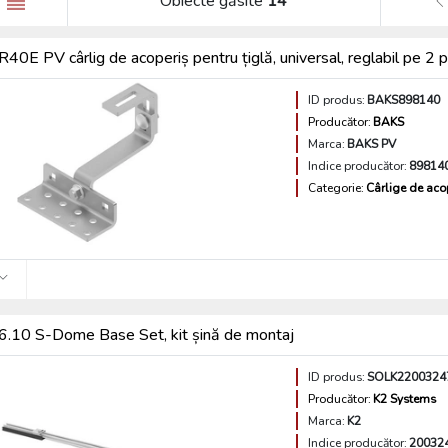
Obiecte găsite
14
0E PV cârlig de acoperiș pentru țiglă, universal, reglabil pe 
ID produs:
BAKS898140
Producător:
BAKS
Marca:
BAKS PV
Indice producător:
89814
Categorie:
Cârlige de aco
.10 S-Dome Base Set, kit șină de montaj
ID produs:
SOLK2200324
Producător:
K2 Systems
Marca:
K2
Indice producător:
20032