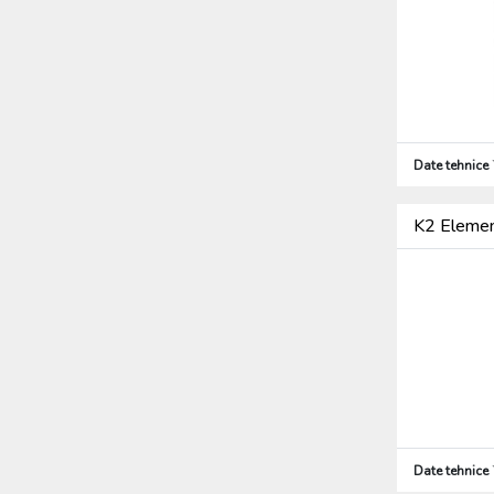
Date tehnice
K2 Element
Date tehnice