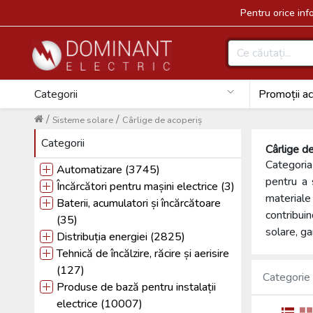
Pentru orice in
Categorii
Promoții ac
/
/
Sisteme solare
Cârlige de acoperiș
Categorii
Cârlige d
Categoria
Automatizare (3745)
pentru a 
Încărcători pentru mașini electrice (3)
materiale
Baterii, acumulatori și încărcătoare
contribui
(35)
solare, g
Distribuția energiei (2825)
Tehnică de încălzire, răcire și aerisire
(127)
Categorie
Produse de bază pentru instalații
electrice (10007)