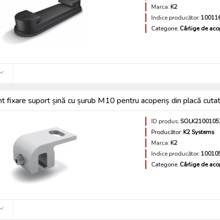
Marca:
K2
Indice producător:
10011
Categorie:
Cârlige de aco
 fixare suport șină cu șurub M10 pentru acoperiș din placă cuta
ID produs:
SOLK2100105
Producător:
K2 Systems
Marca:
K2
Indice producător:
10010
Categorie:
Cârlige de aco