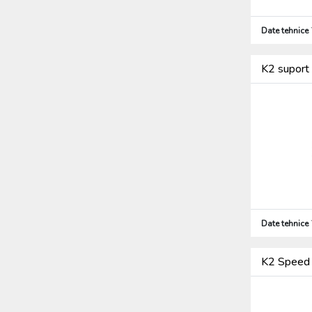
Date tehnice
K2 suport 
Date tehnice
K2 Speed C