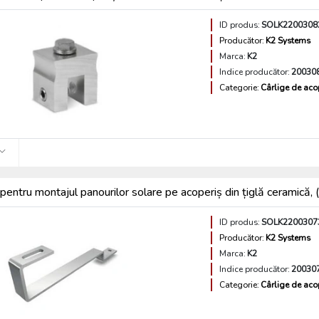
ID produs:
SOLK2200308
Producător:
K2 Systems
Marca:
K2
Indice producător:
20030
Categorie:
Cârlige de aco
pentru montajul panourilor solare pe acoperiș din țiglă ceramică
ID produs:
SOLK2200307
Producător:
K2 Systems
Marca:
K2
Indice producător:
20030
Categorie:
Cârlige de aco