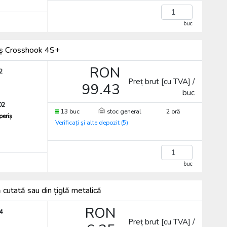
buc
riș Crosshook 4S+
RON
2
Preț brut [cu TVA] /
99.43
buc
02
13 buc
stoc general
2 oră
periș
Verificați și alte depozit (5)
buc
 cutată sau din țiglă metalică
RON
4
Preț brut [cu TVA] /