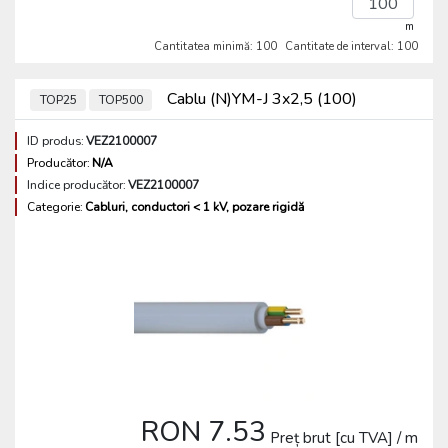
m
Cantitatea minimă: 100
Cantitate de interval: 100
Cablu (N)YM-J 3x2,5 (100)
TOP25
TOP500
ID produs:
VEZ2100007
Producător:
N/A
Indice producător:
VEZ2100007
Categorie:
Cabluri, conductori < 1 kV, pozare rigidă
RON 7.53
Preț brut [cu TVA] / m