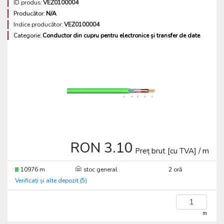
ID produs:
VEZ0100004
Producător:
N/A
Indice producător:
VEZ0100004
Categorie:
Conductor din cupru pentru electronice și transfer de date
RON 3.10
Preț brut [cu TVA] / m
10976 m
stoc general
2 oră
Verificați și alte depozit (5)
m