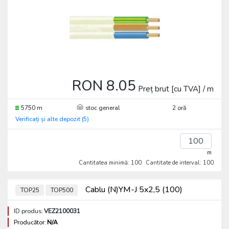
RON 8.05
Preț brut [cu TVA] / m
5750 m
stoc general
2 oră
Verificați și alte depozit (5)
m
Cantitatea minimă: 100
Cantitate de interval: 100
Cablu (N)YM-J 5x2,5 (100)
TOP25
TOP500
ID produs:
VEZ2100031
Producător:
N/A