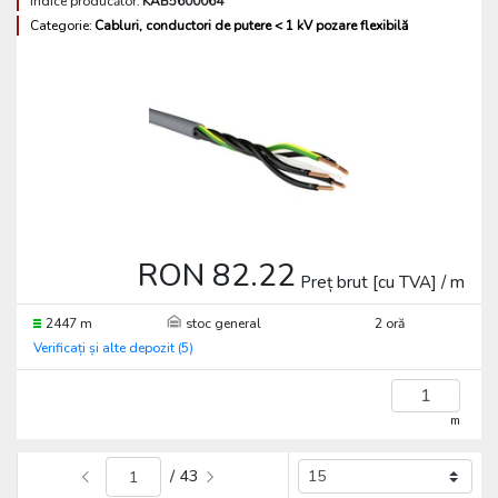
Indice producător:
KAB5600064
Categorie:
Cabluri, conductori de putere < 1 kV pozare flexibilă
RON 82.22
Preț brut [cu TVA] / m
2447 m
stoc general
2 oră
Verificați și alte depozit (5)
m
/ 43