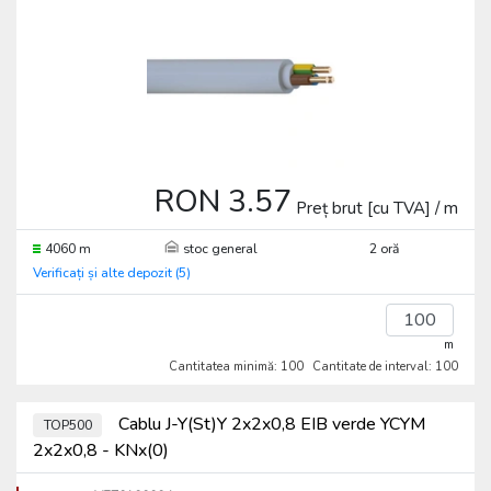
RON 3.57
Preț brut [cu TVA] / m
4060 m
stoc general
2 oră
Verificați și alte depozit (5)
m
Cantitatea minimă: 100
Cantitate de interval: 100
Cablu J-Y(St)Y 2x2x0,8 EIB verde YCYM
TOP500
2x2x0,8 - KNx(0)