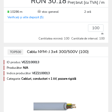
RON 30.18
Preț brut [cu TVA] / m
10286 m
stoc general
2 oră
Verificați și alte depozit (5)
m
Cantitatea minimă: 100
Cantitate de interval: 100
Cablu NYM-J 3x4 300/500V (100)
TOP500
ID produs:
VEZ2100013
Producător:
N/A
Indice producător:
VEZ2100013
Categorie:
Cabluri, conductori < 1 kV, pozare rigidă