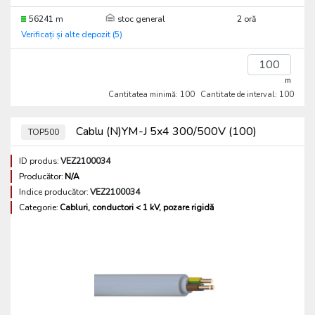
56241 m
stoc general
2 oră
Verificați și alte depozit (5)
m
Cantitatea minimă: 100
Cantitate de interval: 100
Cablu (N)YM-J 5x4 300/500V (100)
TOP500
ID produs:
VEZ2100034
Producător:
N/A
Indice producător:
VEZ2100034
Categorie:
Cabluri, conductori < 1 kV, pozare rigidă