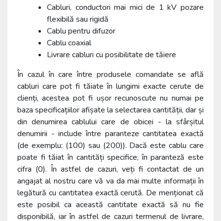
Cabluri, conductori mai mici de 1 kV pozare
flexibilă sau rigidă
Cablu pentru difuzor
Cablu coaxial
Livrare cabluri cu posibilitate de tăiere
În cazul în care între produsele comandate se află
cabluri care pot fi tăiate în lungimi exacte cerute de
clienți, acestea pot fi ușor recunoscute nu numai pe
baza specificațiilor afișate la selectarea cantității, dar și
din denumirea cablului care de obicei - la sfârșitul
denumirii - include între paranteze cantitatea exactă
(de exemplu: (100) sau (200)). Dacă este cablu care
poate fi tăiat în cantități specifice, în paranteză este
cifra (0). În astfel de cazuri, veți fi contactat de un
angajat al nostru care vă va da mai multe informații în
legătură cu cantitatea exactă cerută. De menționat că
este posibil ca această cantitate exactă să nu fie
disponibilă, iar în astfel de cazuri termenul de livrare,