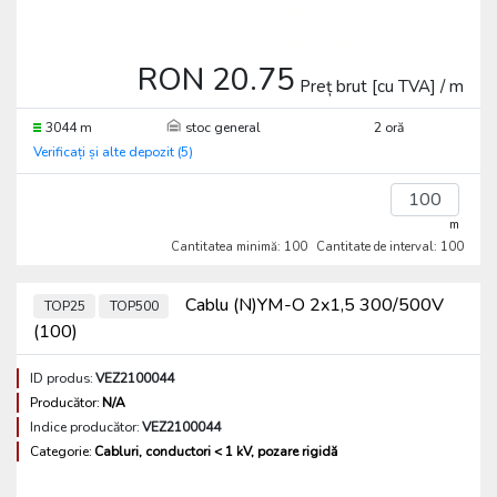
RON 20.75
Preț brut [cu TVA] / m
3044 m
stoc general
2 oră
Verificați și alte depozit (5)
m
Cantitatea minimă: 100
Cantitate de interval: 100
Cablu (N)YM-O 2x1,5 300/500V
TOP25
TOP500
(100)
ID produs:
VEZ2100044
Producător:
N/A
Indice producător:
VEZ2100044
Categorie:
Cabluri, conductori < 1 kV, pozare rigidă