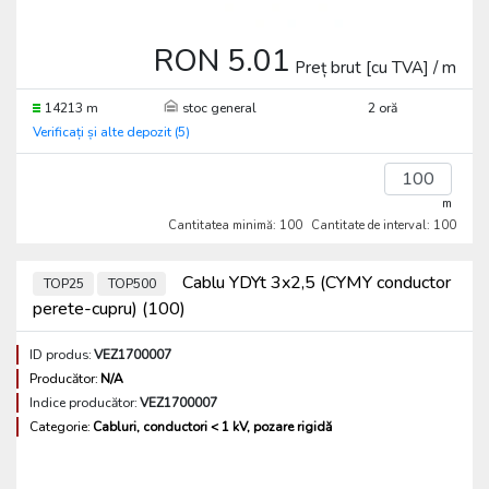
RON 5.01
Preț brut [cu TVA] / m
14213 m
stoc general
2 oră
Verificați și alte depozit (5)
m
Cantitatea minimă: 100
Cantitate de interval: 100
Cablu YDYt 3x2,5 (CYMY conductor
TOP25
TOP500
perete-cupru) (100)
ID produs:
VEZ1700007
Producător:
N/A
Indice producător:
VEZ1700007
Categorie:
Cabluri, conductori < 1 kV, pozare rigidă