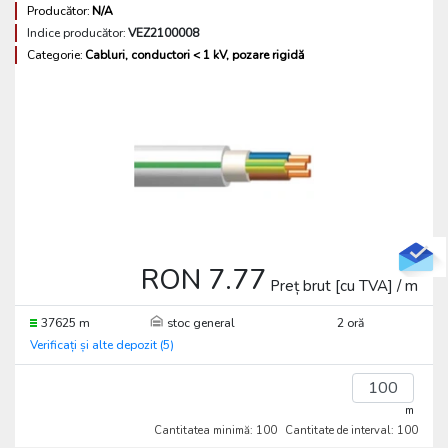
Producător:
N/A
Indice producător:
VEZ2100008
Categorie:
Cabluri, conductori < 1 kV, pozare rigidă
RON 7.77
Preț brut [cu TVA] / m
37625 m
stoc general
2 oră
Verificați și alte depozit (5)
m
Cantitatea minimă: 100
Cantitate de interval: 100