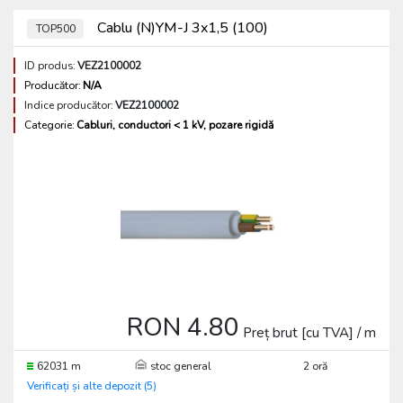
Cablu (N)YM-J 3x1,5 (100)
TOP500
ID produs:
VEZ2100002
Producător:
N/A
Indice producător:
VEZ2100002
Categorie:
Cabluri, conductori < 1 kV, pozare rigidă
RON 4.80
Preț brut [cu TVA] / m
62031 m
stoc general
2 oră
Verificați și alte depozit (5)