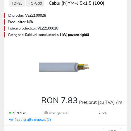
Cablu (N)YM-J 5x1,5 (100)
TOP25
TOP500
ID produs:
VEZ2100028
Producător:
N/A
Indice producător:
VEZ2100028
Categorie:
Cabluri, conductori < 1 kV, pozare rigidă
RON 7.83
Preț brut [cu TVA] / m
21705 m
stoc general
2 oră
Verificați și alte depozit (5)