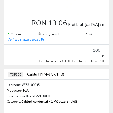
RON 13.06
Preț brut [cu TVA] / m
2157 m
stoc general
2 oră
Verificați și alte depozit (5)
m
Cantitatea minimă: 100
Cantitate de interval: 100
Cablu NYM-J 5x4 (0)
TOP500
ID produs:
VEZ2100035
Producător:
N/A
Indice producător:
VEZ2100035
Categorie:
Cabluri, conductori < 1 kV, pozare rigidă