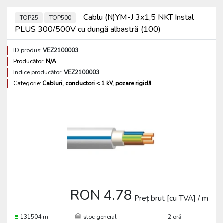
Cablu (N)YM-J 3x1,5 NKT Instal
TOP25
TOP500
PLUS 300/500V cu dungă albastră (100)
ID produs:
VEZ2100003
Producător:
N/A
Indice producător:
VEZ2100003
Categorie:
Cabluri, conductori < 1 kV, pozare rigidă
RON 4.78
Preț brut [cu TVA] / m
131504 m
stoc general
2 oră