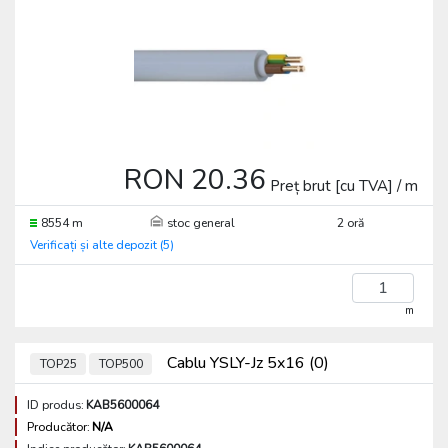
RON 20.36
Preț brut [cu TVA] / m
8554 m
stoc general
2 oră
Verificați și alte depozit (5)
m
Cablu YSLY-Jz 5x16 (0)
TOP25
TOP500
ID produs:
KAB5600064
Producător:
N/A