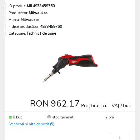
ID produs:
MIL4933459760
Producător:
Milwaukee
Marca:
Milwaukee
Indice producător:
4933459760
Categorie:
Technică de lipire
RON 962.17
Preț brut [cu TVA] / buc
8 buc
stoc general
2 oră
Verificați și alte depozit (5)