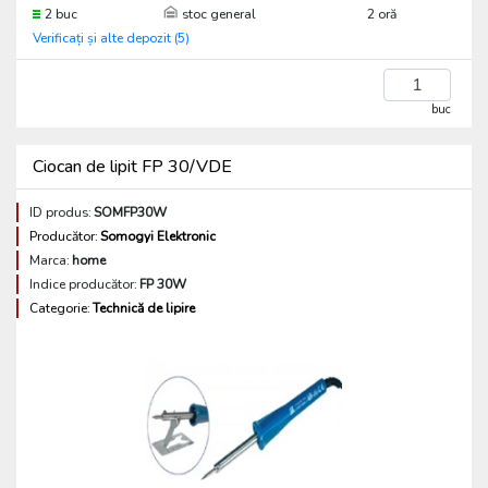
2 buc
stoc general
2 oră
Verificați și alte depozit (5)
buc
Ciocan de lipit FP 30/VDE
ID produs:
SOMFP30W
Producător:
Somogyi Elektronic
Marca:
home
Indice producător:
FP 30W
Categorie:
Technică de lipire