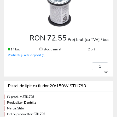
RON 72.55
Preț brut [cu TVA] / buc
14 buc
stoc general
2 oră
Verificați și alte depozit (5)
buc
Pistol de lipit cu fludor 20/150W STI1793
ID produs:
STI1793
Producător:
Daniella
Marca:
Stilo
Indice producător:
STI1793