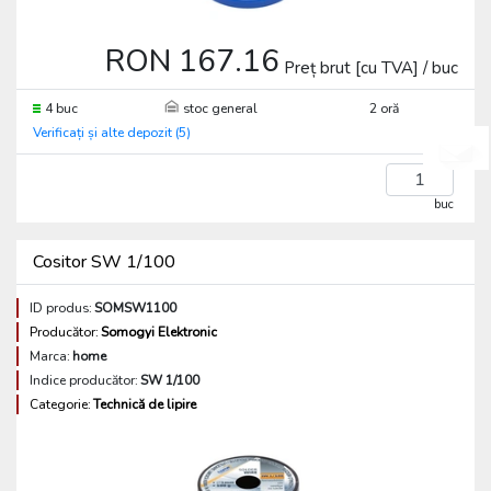
RON 167.16
Preț brut [cu TVA] / buc
4 buc
stoc general
2 oră
Verificați și alte depozit (5)
buc
Cositor SW 1/100
ID produs:
SOMSW1100
Producător:
Somogyi Elektronic
Marca:
home
Indice producător:
SW 1/100
Categorie:
Technică de lipire