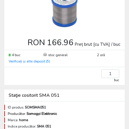
RON 166.96
Preț brut [cu TVA] / buc
4 buc
stoc general
2 oră
Verificați și alte depozit (5)
buc
Staţie cositorit SMA 051
ID produs:
SOMSMA051
Producător:
Somogyi Elektronic
Marca:
home
Indice producător:
SMA 051