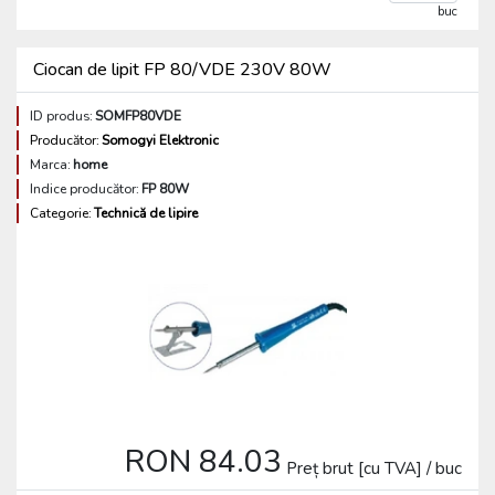
buc
Ciocan de lipit FP 80/VDE 230V 80W
ID produs:
SOMFP80VDE
Producător:
Somogyi Elektronic
Marca:
home
Indice producător:
FP 80W
Categorie:
Technică de lipire
RON 84.03
Preț brut [cu TVA] / buc