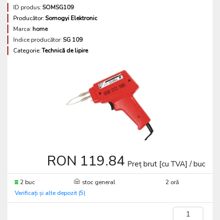
ID produs:
SOMSG109
Producător:
Somogyi Elektronic
Marca:
home
Indice producător:
SG 109
Categorie:
Technică de lipire
RON 119.84
Preț brut [cu TVA] / buc
2 buc
stoc general
2 oră
Verificați și alte depozit (5)