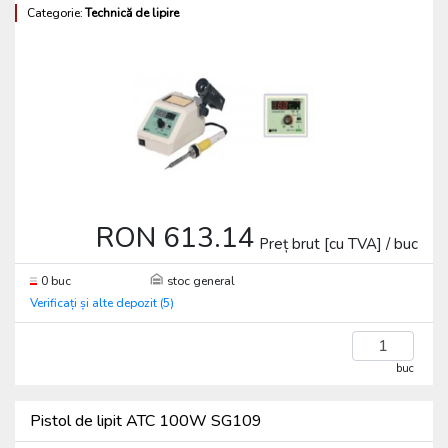
Categorie:
Technică de lipire
RON 613.14
Preț brut [cu TVA] / buc
0 buc
stoc general
Verificați și alte depozit (5)
buc
Pistol de lipit ATC 100W SG109