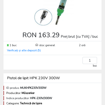
RON 163.29
Preț brut [cu TVA] / buc
1 buc
stoc general
2 oră
Verificați și alte depozit (5)
buc
Pistol de lipit HPK 230V 300W
ID produs:
MUKHPK230V300W
Producător:
Műszerker
Indice producător:
HPK-230V/300W
Categorie:
Technică de lipire