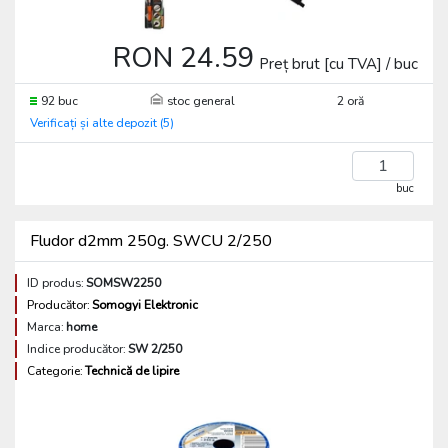
RON 24.59
Preț brut [cu TVA] / buc
92 buc
stoc general
2 oră
Verificați și alte depozit (5)
buc
Fludor d2mm 250g. SWCU 2/250
ID produs:
SOMSW2250
Producător:
Somogyi Elektronic
Marca:
home
Indice producător:
SW 2/250
Categorie:
Technică de lipire