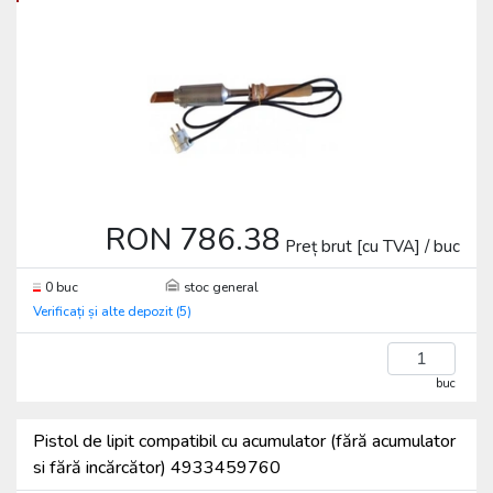
RON 786.38
Preț brut [cu TVA] / buc
0 buc
stoc general
Verificați și alte depozit (5)
buc
Pistol de lipit compatibil cu acumulator (fără acumulator
si fără incărcător) 4933459760