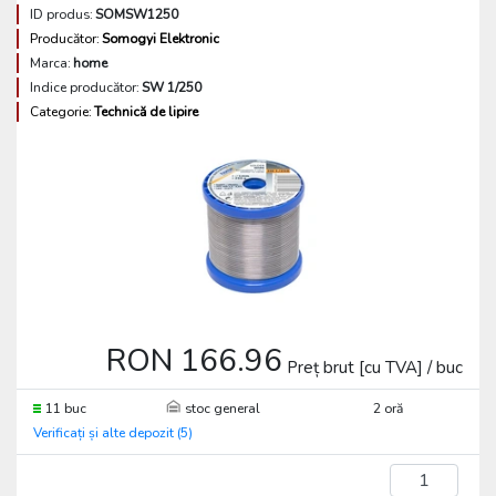
ID produs:
SOMSW1250
Producător:
Somogyi Elektronic
Marca:
home
Indice producător:
SW 1/250
Categorie:
Technică de lipire
RON 166.96
Preț brut [cu TVA] / buc
11 buc
stoc general
2 oră
Verificați și alte depozit (5)