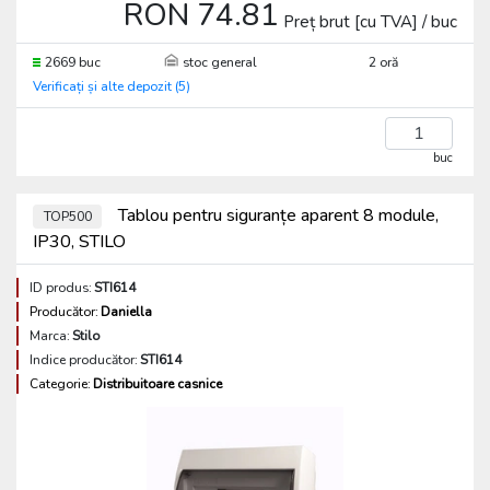
RON 74.81
Preț brut [cu TVA] / buc
2669 buc
stoc general
2 oră
Verificați și alte depozit (5)
buc
Tablou pentru siguranțe aparent 8 module,
TOP500
IP30, STILO
ID produs:
STI614
Producător:
Daniella
Marca:
Stilo
Indice producător:
STI614
Categorie:
Distribuitoare casnice