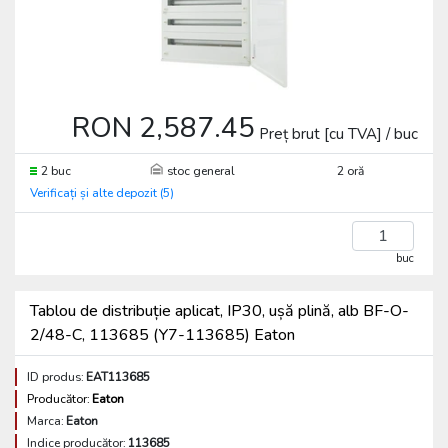
RON 2,587.45
Preț brut [cu TVA] / buc
2 buc
stoc general
2 oră
Verificați și alte depozit (5)
buc
Tablou de distribuție aplicat, IP30, ușă plină, alb BF-O-
2/48-C, 113685 (Y7-113685) Eaton
ID produs:
EAT113685
Producător:
Eaton
Marca:
Eaton
Indice producător:
113685