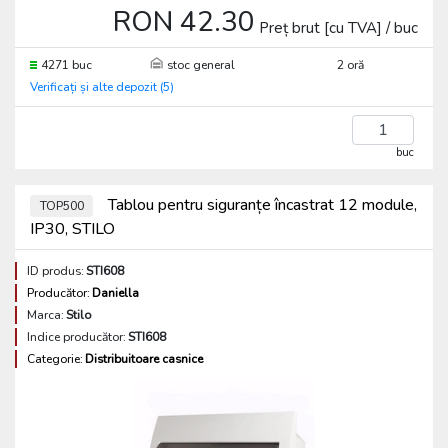
RON 42.30
Preț brut [cu TVA] / buc
4271 buc
stoc general
2 oră
Verificați și alte depozit (5)
buc
Tablou pentru siguranțe încastrat 12 module,
TOP500
IP30, STILO
ID produs:
STI608
Producător:
Daniella
Marca:
Stilo
Indice producător:
STI608
Categorie:
Distribuitoare casnice