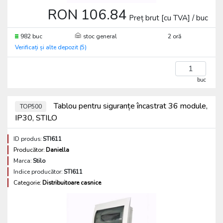
RON 106.84
Preț brut [cu TVA] / buc
982 buc
stoc general
2 oră
Verificați și alte depozit (5)
buc
Tablou pentru siguranțe încastrat 36 module,
TOP500
IP30, STILO
ID produs:
STI611
Producător:
Daniella
Marca:
Stilo
Indice producător:
STI611
Categorie:
Distribuitoare casnice