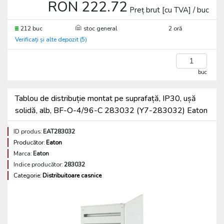
RON 222.72
Preț brut [cu TVA] / buc
212 buc
stoc general
2 oră
Verificați și alte depozit (5)
buc
Tablou de distribuție montat pe suprafață, IP30, ușă
solidă, alb, BF-O-4/96-C 283032 (Y7-283032) Eaton
ID produs:
EAT283032
Producător:
Eaton
Marca:
Eaton
Indice producător:
283032
Categorie:
Distribuitoare casnice