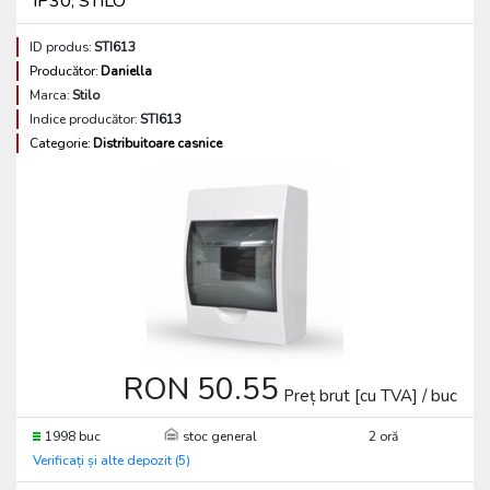
IP30, STILO
ID produs:
STI613
Producător:
Daniella
Marca:
Stilo
Indice producător:
STI613
Categorie:
Distribuitoare casnice
RON 50.55
Preț brut [cu TVA] / buc
1998 buc
stoc general
2 oră
Verificați și alte depozit (5)