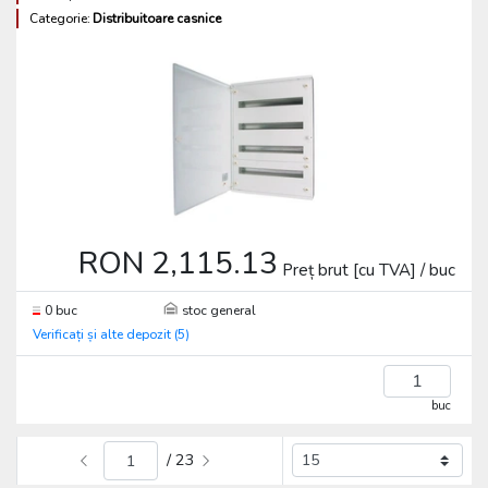
Categorie:
Distribuitoare casnice
RON 2,115.13
Preț brut [cu TVA] / buc
0 buc
stoc general
Verificați și alte depozit (5)
buc
/ 23