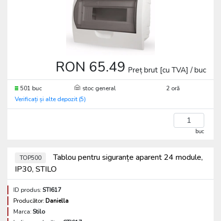
RON 65.49
Preț brut [cu TVA] / buc
501 buc
stoc general
2 oră
Verificați și alte depozit (5)
buc
Tablou pentru siguranțe aparent 24 module,
TOP500
IP30, STILO
ID produs:
STI617
Producător:
Daniella
Marca:
Stilo