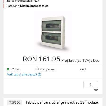
Indice producător:
STI617
Categorie:
Distribuitoare casnice
RON 161.95
Preț brut [cu TVA] / buc
871 buc
stoc general
2 oră
Verificați și alte depozit (5)
buc
Tablou pentru siguranțe încastrat 18 module,
TOP500