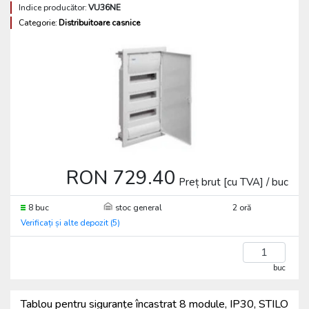
Indice producător:
VU36NE
Categorie:
Distribuitoare casnice
RON 729.40
Preț brut [cu TVA] / buc
8 buc
stoc general
2 oră
Verificați și alte depozit (5)
buc
Tablou pentru siguranțe încastrat 8 module, IP30, STILO