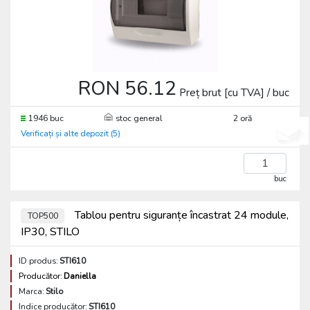
RON 56.12
Preț brut [cu TVA] / buc
1946 buc
stoc general
2 oră
Verificați și alte depozit (5)
buc
Tablou pentru siguranțe încastrat 24 module,
TOP500
IP30, STILO
ID produs:
STI610
Producător:
Daniella
Marca:
Stilo
Indice producător:
STI610