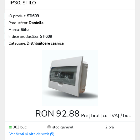
IP30, STILO
ID produs:
STI609
Producător:
Daniella
Marca:
Stilo
Indice producător:
STI609
Categorie:
Distribuitoare casnice
RON 92.88
Preț brut [cu TVA] / buc
303 buc
stoc general
2 oră
Verificați și alte depozit (5)