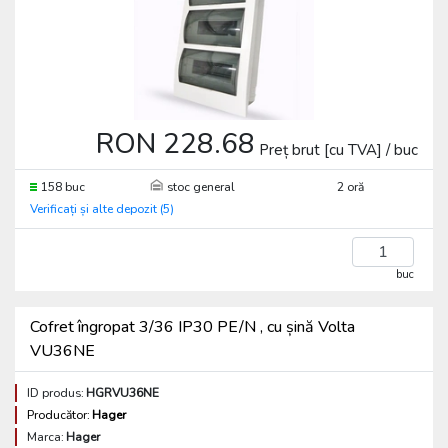
RON 228.68
Preț brut [cu TVA] / buc
158 buc
stoc general
2 oră
Verificați și alte depozit (5)
buc
Cofret îngropat 3/36 IP30 PE/N , cu șină Volta
VU36NE
ID produs:
HGRVU36NE
Producător:
Hager
Marca:
Hager