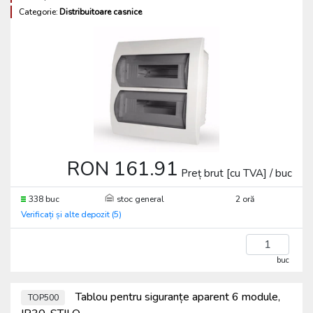
Categorie:
Distribuitoare casnice
RON 161.91
Preț brut [cu TVA] / buc
338 buc
stoc general
2 oră
Verificați și alte depozit (5)
buc
Tablou pentru siguranțe aparent 6 module,
TOP500