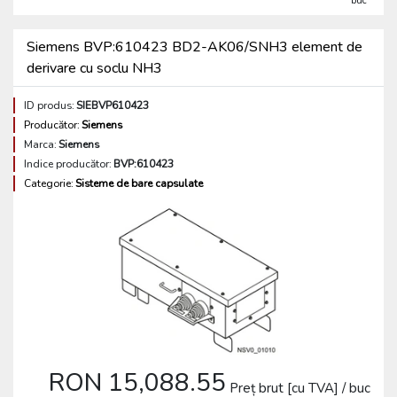
buc
Siemens BVP:610423 BD2-AK06/SNH3 element de
derivare cu soclu NH3
ID produs:
SIEBVP610423
Producător:
Siemens
Marca:
Siemens
Indice producător:
BVP:610423
Categorie:
Sisteme de bare capsulate
RON 15,088.55
Preț brut [cu TVA] / buc