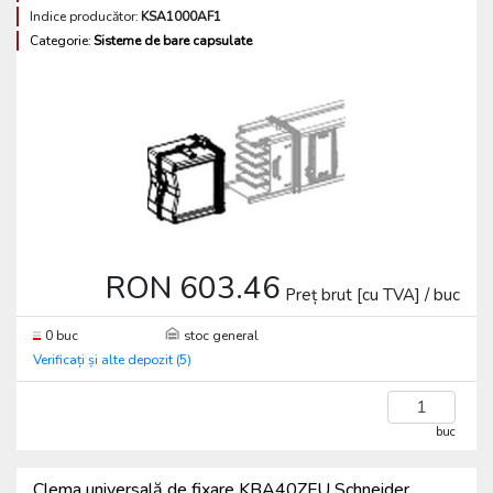
Indice producător:
KSA1000AF1
Categorie:
Sisteme de bare capsulate
RON 603.46
Preț brut [cu TVA] / buc
0 buc
stoc general
Verificați și alte depozit (5)
buc
Clema universală de fixare KBA40ZFU Schneider