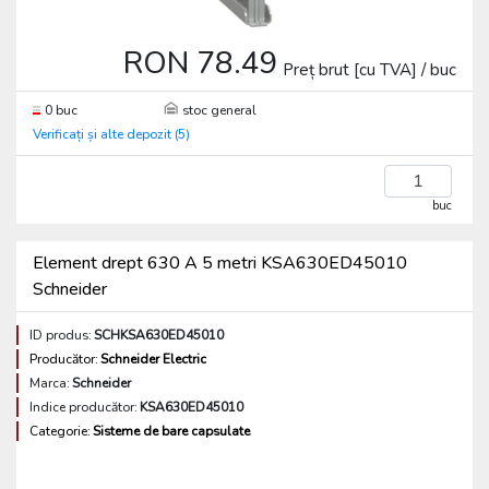
RON 78.49
Preț brut [cu TVA] / buc
0 buc
stoc general
Verificați și alte depozit (5)
buc
Element drept 630 A 5 metri KSA630ED45010
Schneider
ID produs:
SCHKSA630ED45010
Producător:
Schneider Electric
Marca:
Schneider
Indice producător:
KSA630ED45010
Categorie:
Sisteme de bare capsulate