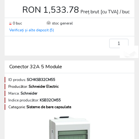
RON 1,533.78
Preț brut [cu TVA] / buc
0 buc
stoc general
Verificați și alte depozit (5)
buc
Conector 32A 5 Module
ID produs:
SCHKSB32CM55
Producător:
Schneider Electric
Marca:
Schneider
Indice producător:
KSB32CM55
Categorie:
Sisteme de bare capsulate