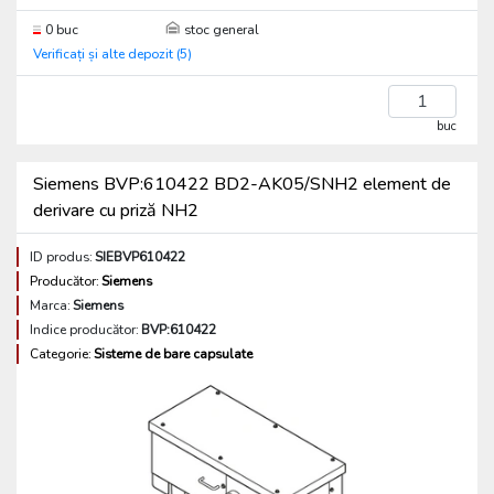
0 buc
stoc general
Verificați și alte depozit (5)
buc
Siemens BVP:610422 BD2-AK05/SNH2 element de
derivare cu priză NH2
ID produs:
SIEBVP610422
Producător:
Siemens
Marca:
Siemens
Indice producător:
BVP:610422
Categorie:
Sisteme de bare capsulate