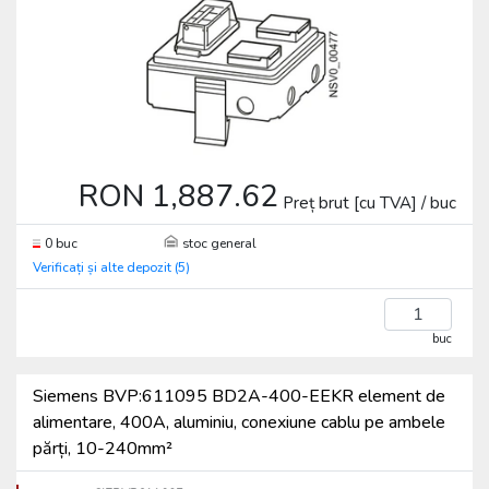
RON 1,887.62
Preț brut [cu TVA] / buc
0 buc
stoc general
Verificați și alte depozit (5)
buc
Siemens BVP:611095 BD2A-400-EEKR element de
alimentare, 400A, aluminiu, conexiune cablu pe ambele
părți, 10-240mm²