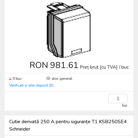
RON 981.61
Preț brut [cu TVA] / buc
0 buc
stoc general
Verificați și alte depozit (5)
buc
Cutie derivată 250 A pentru siguranțe T1 KSB250SE4
Schneider