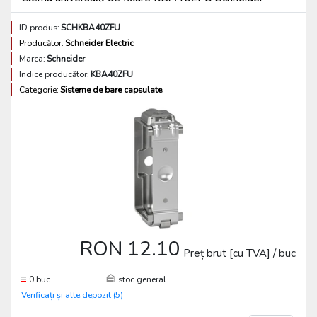
ID produs:
SCHKBA40ZFU
Producător:
Schneider Electric
Marca:
Schneider
Indice producător:
KBA40ZFU
Categorie:
Sisteme de bare capsulate
RON 12.10
Preț brut [cu TVA] / buc
0 buc
stoc general
Verificați și alte depozit (5)