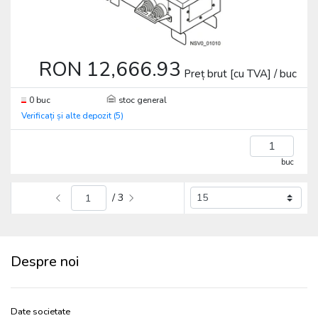
RON 12,666.93
Preț brut [cu TVA] / buc
0 buc
stoc general
Verificați și alte depozit (5)
buc
/ 3
Despre noi
Date societate