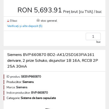
RON 5,693.91
Preț brut [cu TVA] / buc
0 buc
stoc general
Verificați și alte depozit (5)
buc
Siemens BVP:660870 BD2-AK1/2SD163FIA161
derivare, 2 prize Schuko, disjunctor 1B 16A, RCCB 2P
25A 30mA
ID produs:
SIEBVP660870
Producător:
Siemens
Marca:
Siemens
Indice producător:
BVP:660870
Categorie:
Sisteme de bare capsulate