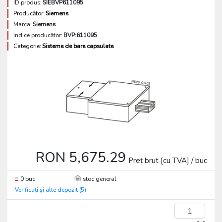
ID produs:
SIEBVP611095
Producător:
Siemens
Marca:
Siemens
Indice producător:
BVP:611095
Categorie:
Sisteme de bare capsulate
RON 5,675.29
Preț brut [cu TVA] / buc
0 buc
stoc general
Verificați și alte depozit (5)