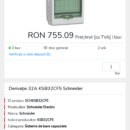
RON 755.09
Preț brut [cu TVA] / buc
3 buc
stoc general
2 oră
Verificați și alte depozit (5)
buc
Derivație 32A KSB32CF5 Schneider
ID produs:
SCHKSB32CF5
Producător:
Schneider Electric
Marca:
Schneider
Indice producător:
KSB32CF5
Categorie:
Sisteme de bare capsulate