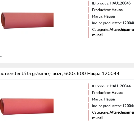
ID produs:
HAU120046
Producător:
Haupa
Marca:
Haupa
Indice producător:
12004
Categorie:
Alte echipamen
muncii
iuc rezistentă la grăsimi și acizi , 600x 600 Haupa 120044
ID produs:
HAU120044
Producător:
Haupa
Marca:
Haupa
Indice producător:
12004
Categorie:
Alte echipamen
muncii