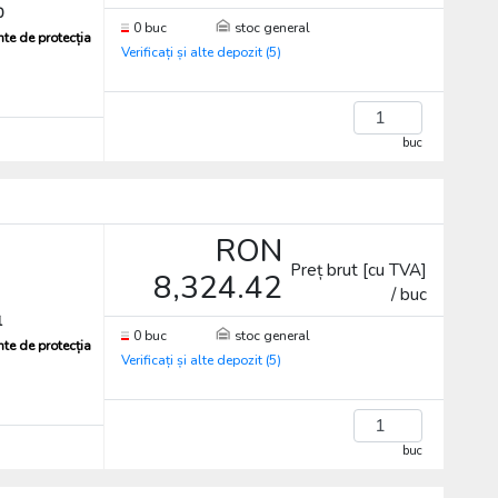
0
0 buc
stoc general
te de protecția
Verificați și alte depozit (5)
buc
RON
Preț brut [cu TVA]
8,324.42
/ buc
1
0 buc
stoc general
te de protecția
Verificați și alte depozit (5)
buc