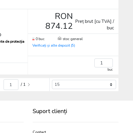
RON
Preț brut [cu TVA] /
874.12
buc
0
0 buc
stoc general
te de protecția
Verificați și alte depozit (5)
buc
/ 1
Suport clienți
Contact