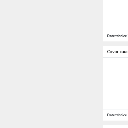
Date tehnice
Covor cau
Date tehnice