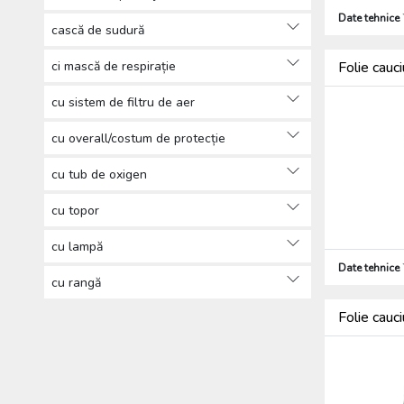
Date tehnice
cască de sudură
ci mască de respirație
Folie cauc
cu sistem de filtru de aer
cu overall/costum de protecție
cu tub de oxigen
cu topor
cu lampă
Date tehnice
cu rangă
Folie cauc