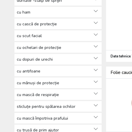
duritate -stâlp de sprijin
cu ham
cu cască de protecție
cu scut facial
cu ochelari de protecție
Date tehnice
cu dopuri de urechi
cu antifoane
Folie cauc
cu mănuși de protecție
cu mască de respirație
sticluțe pentru spălarea ochilor
cu mască împotriva prafului
cu trusă de prim ajutor