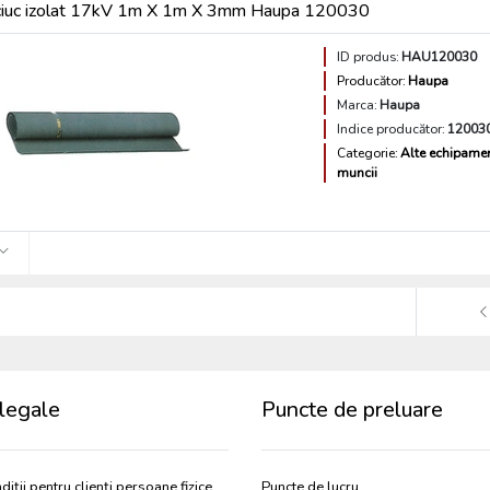
ciuc izolat 17kV 1m X 1m X 3mm Haupa 120030
ID produs:
HAU120030
Producător:
Haupa
Marca:
Haupa
Indice producător:
12003
Categorie:
Alte echipamen
muncii
legale
Puncte de preluare
diții pentru clienți persoane fizice
Puncte de lucru