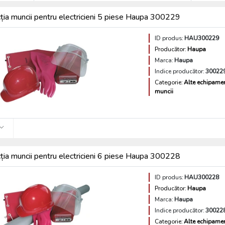
ția muncii pentru electricieni 5 piese Haupa 300229
ID produs:
HAU300229
Producător:
Haupa
Marca:
Haupa
Indice producător:
30022
Categorie:
Alte echipamen
muncii
ția muncii pentru electricieni 6 piese Haupa 300228
ID produs:
HAU300228
Producător:
Haupa
Marca:
Haupa
Indice producător:
30022
Categorie:
Alte echipamen