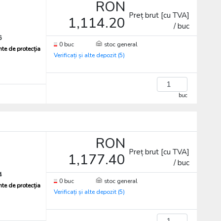
RON
Preț brut [cu TVA]
1,114.20
/ buc
6
0 buc
stoc general
te de protecția
Verificați și alte depozit (5)
buc
RON
Preț brut [cu TVA]
1,177.40
/ buc
4
0 buc
stoc general
te de protecția
Verificați și alte depozit (5)