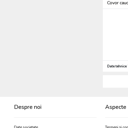
Covor cau
Date tehnice
Despre noi
Aspecte 
Date societate
Termeni și con