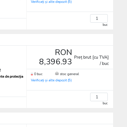
Verificați și alte depozit (5)
buc
RON
Preț brut [cu TVA]
8,396.93
/ buc
2
0 buc
stoc general
te de protecția
Verificați și alte depozit (5)
buc