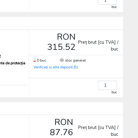
buc
RON
Preț brut [cu TVA] /
315.52
buc
2
0 buc
stoc general
te de protecția
Verificați și alte depozit (5)
buc
RON
Preț brut [cu TVA] /
87.76
buc