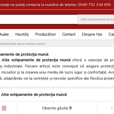
formații ne puteți contacta la numărul de telefon: 0040 752 244 693
Alte echipamente de pro
Search
tuale
Noutăți
Producători
Contact
Despre Noi
Car
chipamente de protecția muncii
pamente de protecția muncii
a
Alte echipamente de protecția muncii
oferă o selecție de pro
 și industriale. Fiecare articol este conceput să asigure protecț
riscurilor și la crearea unui mediu de lucru sigur și confortabil. 
ță, adaptându-se la cerințele și nevoile specifice ale fiecărui proiec
Alte echipamente de protecția muncii
Obiecte găsite
9