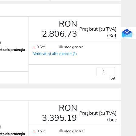
RON
Preț brut [cu TVA]
2,806.73
/ Set
9
0 Set
stoc general
te de protecția
Verificați și alte depozit (5)
Set
RON
Preț brut [cu TVA]
3,395.19
/ buc
8
0 buc
stoc general
te de protecția