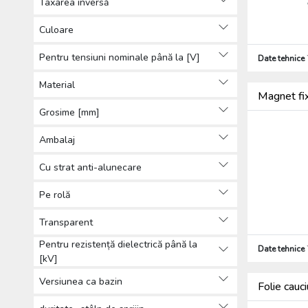
Taxarea inversă
Scule (2270)
Culoare
Pentru tensiuni nominale până la [V]
Date tehnice
Material
Magnet fi
Grosime [mm]
Ambalaj
Cu strat anti-alunecare
Pe rolă
Transparent
Pentru rezistență dielectrică până la
Date tehnice
[kV]
Versiunea ca bazin
Folie cauc