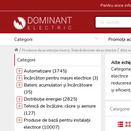
Pentru orice in
Categorii
Promoții ac
/
/
Produse de protecția muncii, Îmbrăcăminte de protecție
Alte e
Categorii
Alte echi
Categori
Automatizare (3745)
electrice
Încărcători pentru mașini electrice (3)
reducerea 
Baterii, acumulatori și încărcătoare
și eficien
(35)
Distribuția energiei (2825)
Tehnică de încălzire, răcire și aerisire
Categorie
(127)
Produse de bază pentru instalații
electrice (10007)