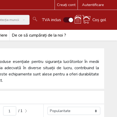
Creați cont
Autentificare
TVA inclus
Coș gol
tecția muncii
iere
De ce să cumpărați de la noi ?
duse esențiale pentru siguranța lucrătorilor în medii
ia adecvată în diverse situații de lucru, contribuind la
Aceste echipamente sunt alese pentru a oferi durabilitate
t.
/ 1