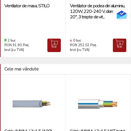
Ventilator de masa, STILO
Ventilator de podea din aluminiu,
120W, 220-240 V, diametru
20", 3 trepte de vit...
2 buc
0 buc
RON 91.90
Preț
RON 252.02
Preț
brut [cu TVA]
brut [cu TVA]
Cele mai vândute