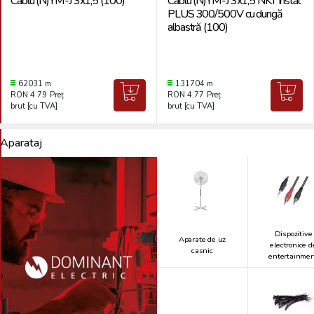
Cablu (N)YM-J 3x1,5 (100)
Cablu (N)YM-J 3x1,5 NKT Instal
PLUS 300/500V cu dungă
albastră (100)
62031 m
131704 m
RON 4.79
Preț
RON 4.77
Preț
brut [cu TVA]
brut [cu TVA]
Aparataj
Dispozitive
Aparate de uz
electronice d
casnic
entertainme