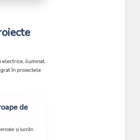
roiecte
electrice, iluminat,
egrat în proiectele
proape de
rciale și lucrări