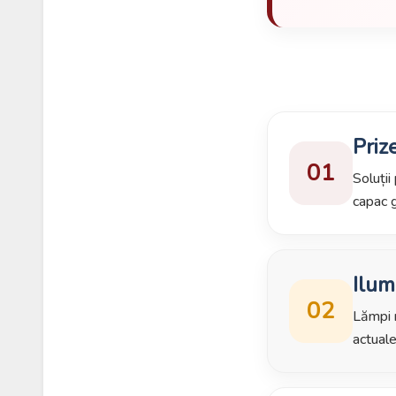
Prize
01
Soluții
capac g
Ilum
02
Lămpi m
actuale