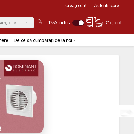
Creați cont
Autentificare
TVA inclus
Coș gol
ategoriile
iere
De ce să cumpărați de la noi ?