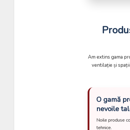
Produs
Am extins gama prop
ventilație și spaț
O gamă pro
nevoile ta
Noile produse com
tehnice.