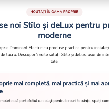
NOUTĂȚI ÎN GAMA PROPRIE
e noi Stilo și deLux pentru p
moderne
rie Dominant Electric cu produse practice pentru instalații 
ii de lucru. Descoperă noile soluții Stilo și deLux, ușor de int
tale.
prie mai completă, mai practică și mai a
le
pletează portofoliul cu soluții pentru birouri, locuințe, spații come