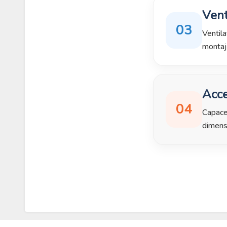
Vent
03
Ventila
montaj 
Acce
04
Capace 
dimensi