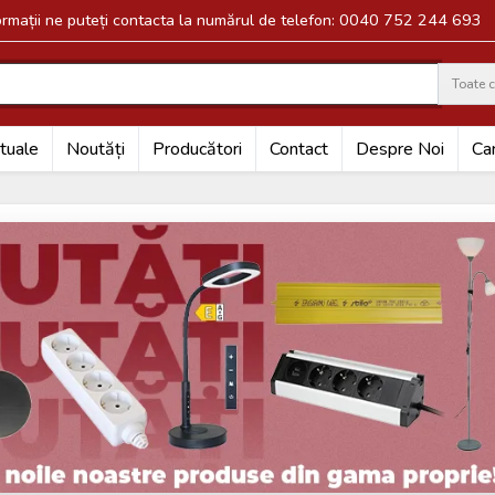
formații ne puteți contacta la numărul de telefon: 0040 752 244 693
Toate c
Search
tuale
Noutăți
Producători
Contact
Despre Noi
Car