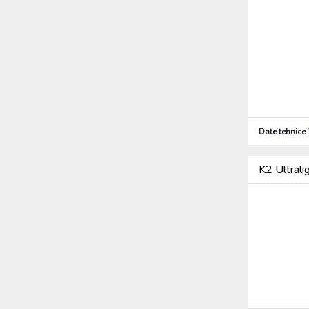
Date tehnice
K2 Ultrali