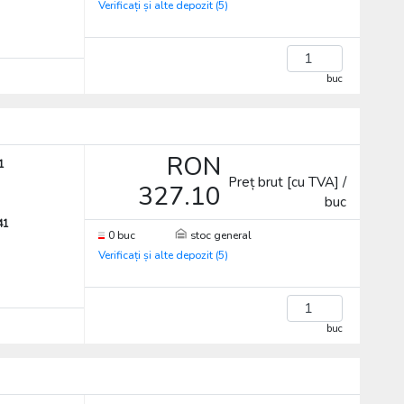
Verificați și alte depozit (5)
buc
RON
1
Preț brut [cu TVA] /
327.10
buc
41
0 buc
stoc general
Verificați și alte depozit (5)
buc