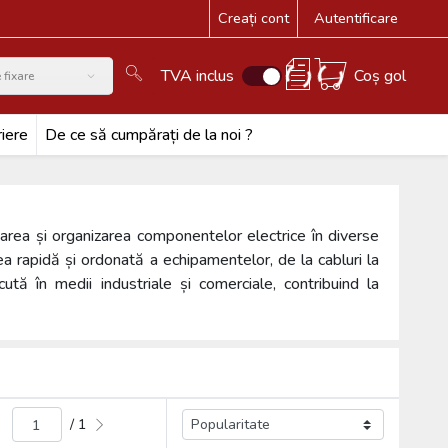
Creați cont
Autentificare
TVA inclus
Coș gol
 fixare
iere
De ce să cumpărați de la noi ?
tarea și organizarea componentelor electrice în diverse
area rapidă și ordonată a echipamentelor, de la cabluri la
cută în medii industriale și comerciale, contribuind la
/ 1