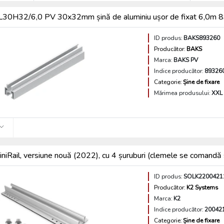
0H32/6,0 PV 30x32mm șină de aluminiu ușor de fixat 6,0m
ID produs:
BAKS893260
Producător:
BAKS
Marca:
BAKS PV
Indice producător:
89326
Categorie:
Șine de fixare
Mărimea produsului:
XXL
iniRail, versiune nouă (2022), cu 4 șuruburi (clemele se coma
ID produs:
SOLK2200421
Producător:
K2 Systems
Marca:
K2
Indice producător:
20042
Categorie:
Șine de fixare