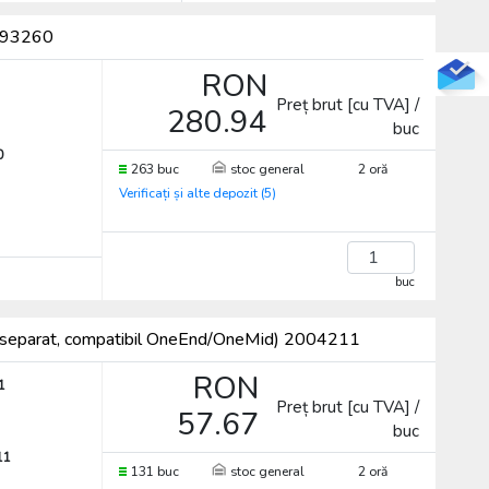
 893260
RON
Preț brut [cu TVA] /
280.94
buc
0
263 buc
stoc general
2 oră
Verificați și alte depozit (5)
buc
ndă separat, compatibil OneEnd/OneMid) 2004211
RON
1
Preț brut [cu TVA] /
57.67
buc
11
131 buc
stoc general
2 oră