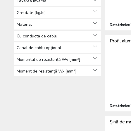
Taxarea inversă
Greutate [kg/m]
Material
Date tehnice
Cu conducta de cablu
Profil alu
Canal de cablu opțional
Momentul de rezistență Wy [mm³]
Moment de rezistență Wx [mm³]
Date tehnice
Șină de mo