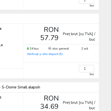
buc
RON
4
Preț brut [cu TVA] /
57.79
buc
14
24 buc
stoc general
2 oră
Verificați și alte depozit (5)
buc
 - S-Dome Small alapsín
RON
3
Preț brut [cu TVA] /
34.69
buc