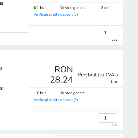
93
1 buc
stoc general
2 oră
Verificați și alte depozit (5)
buc
RON
0
Preț brut [cu TVA] /
28.24
buc
00
0 buc
stoc general
Verificați și alte depozit (5)
buc