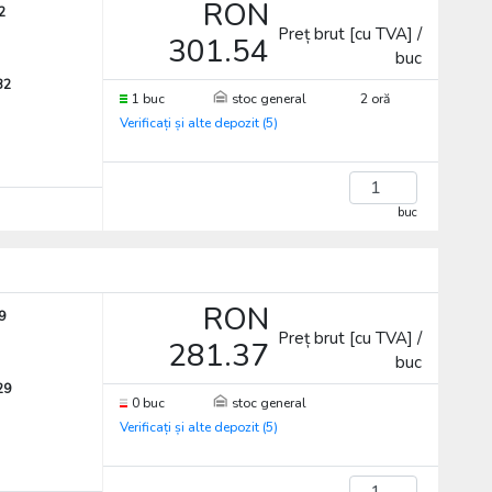
RON
2
Preț brut [cu TVA] /
301.54
buc
32
1 buc
stoc general
2 oră
Verificați și alte depozit (5)
buc
RON
9
Preț brut [cu TVA] /
281.37
buc
29
0 buc
stoc general
Verificați și alte depozit (5)