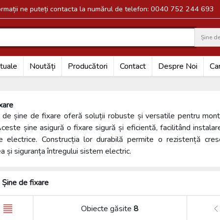
formații ne puteți contacta la numărul de telefon: 0040 752 244 693
Șine de
Search
tuale
Noutăți
Producători
Contact
Despre Noi
Car
ixare
 de șine de fixare oferă soluții robuste și versatile pentru mon
 Aceste șine asigură o fixare sigură și eficientă, facilitând instal
ve electrice. Construcția lor durabilă permite o rezistență cres
ea și siguranța întregului sistem electric.
Șine de fixare
Obiecte găsite
8