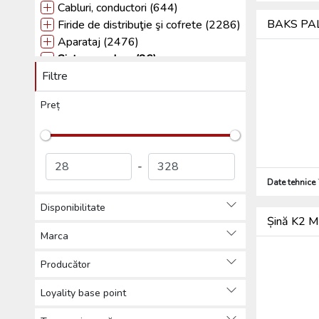
Cabluri, conductori (644)
BAKS PAL3
Firide de distribuţie şi cofrete (2286)
Aparataj (2476)
Sisteme solare (86)
Filtre
Modulul fotovoltaic (1)
Invertor grid fotovoltaic (18)
Preț
Cârlige de acoperiș (14)
Șine de fixare (8)
Elemente de prindere, accesorii
(24)
-
Colector de date fotovoltaic (1)
Date tehnice
Accesorii (20)
Disponibilitate
Tehnică de iIuminat (5982)
Șină K2 M
Sisteme de paratrăsnet (924)
Marca
Alte (564)
Produse de protecția muncii,
Producător
Îmbrăcăminte de protecție (76)
Loyality base point
Scule (2270)