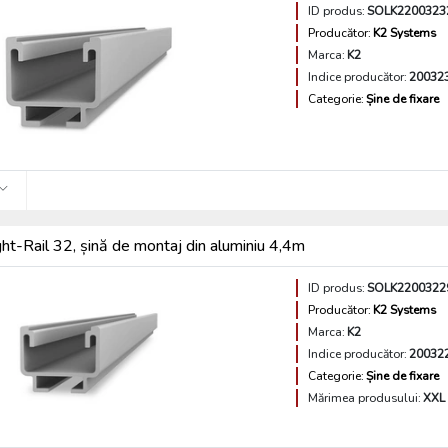
ID produs:
SOLK2200323
Producător:
K2 Systems
Marca:
K2
Indice producător:
20032
Categorie:
Șine de fixare
ght-Rail 32, șină de montaj din aluminiu 4,4m
ID produs:
SOLK2200322
Producător:
K2 Systems
Marca:
K2
Indice producător:
20032
Categorie:
Șine de fixare
Mărimea produsului:
XXL