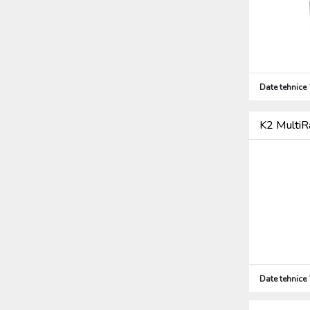
Date tehnice
K2 MultiRa
Date tehnice