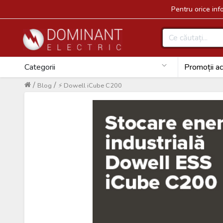
Pentru orice in
Categorii
Promoții ac
/
/
Blog
⚡ Dowell iCube C200