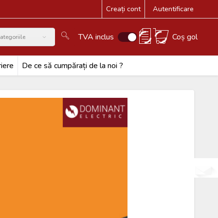
Creați cont
Autentificare
TVA inclus
Coș gol
ategoriile
iere
De ce să cumpărați de la noi ?