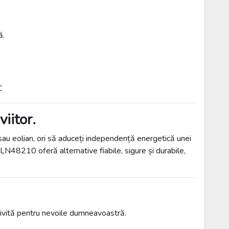
ă.
C
iitor.
r sau eolian, ori să aduceți independență energetică unei
N48210 oferă alternative fiabile, sigure și durabile,
trivită pentru nevoile dumneavoastră.