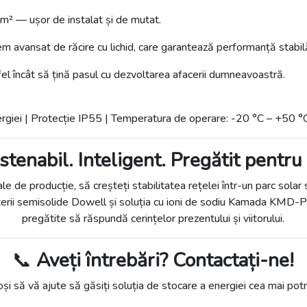
² — ușor de instalat și de mutat.
tem avansat de răcire cu lichid, care garantează performanță stabil
tfel încât să țină pasul cu dezvoltarea afacerii dumneavoastră.
giei | Protecție IP55 | Temperatura de operare: -20 °C – +50 °
stenabil. Inteligent. Pregătit pentru v
ale de producție, să creșteți stabilitatea rețelei într-un parc sola
terii semisolide Dowell și soluția cu ioni de sodiu Kamada KMD-PL
pregătite să răspundă cerințelor prezentului și viitorului.
📞
Aveți întrebări? Contactați-ne!
uroși să vă ajute să găsiți soluția de stocare a energiei cea mai po