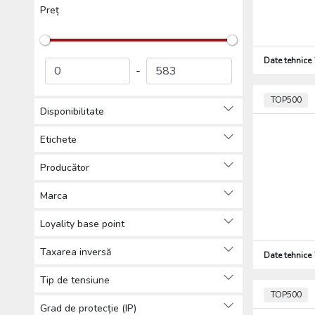
Preț
Produse de protecția muncii,
Îmbrăcăminte de protecție (0)
Scule (0)
Date tehnice
-
TOP500
Disponibilitate
Etichete
Producător
Marca
Loyality base point
Taxarea inversă
Date tehnice
Tip de tensiune
TOP500
Grad de protecție (IP)