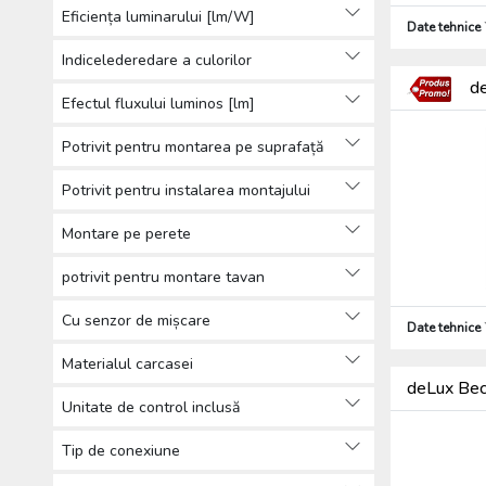
Eficiența luminarului [lm/W]
Date tehnice
Indicelederedare a culorilor
de
Efectul fluxului luminos [lm]
Potrivit pentru montarea pe suprafață
Potrivit pentru instalarea montajului
Montare pe perete
potrivit pentru montare tavan
Cu senzor de mișcare
Date tehnice
Materialul carcasei
deLux Be
Unitate de control inclusă
Tip de conexiune