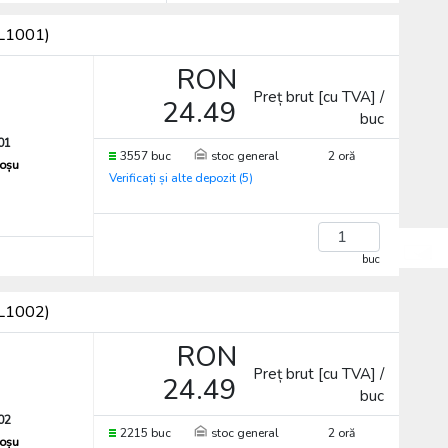
EL1001)
RON
Preț brut [cu TVA] /
24.49
buc
01
3557 buc
stoc general
2 oră
roșu
Verificați și alte depozit (5)
buc
EL1002)
RON
Preț brut [cu TVA] /
24.49
buc
02
2215 buc
stoc general
2 oră
roșu