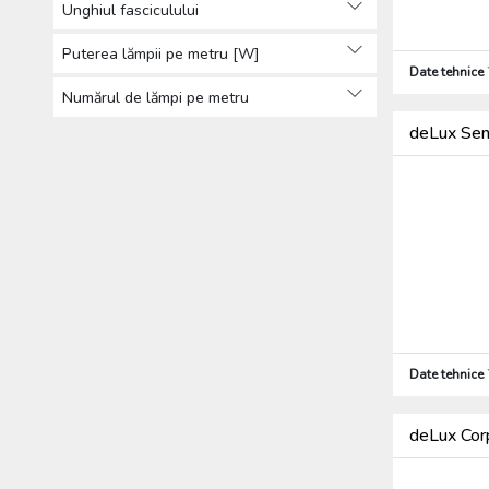
Unghiul fasciculului
Puterea lămpii pe metru [W]
Date tehnice
Numărul de lămpi pe metru
deLux Sen
Date tehnice
deLux Cor