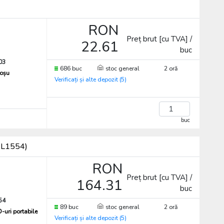
RON
Preț brut [cu TVA] /
22.61
buc
03
686 buc
stoc general
2 oră
roșu
Verificați și alte depozit (5)
buc
DEL1554)
RON
Preț brut [cu TVA] /
164.31
buc
54
89 buc
stoc general
2 oră
-uri portabile
Verificați și alte depozit (5)