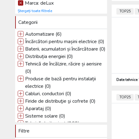
Marca: deLux
Ștergeți toate filtrele
TOP25
Categorii
Automatizare (6)
Încărcători pentru mașini electrice (0)
Baterii, acumulatori și încărcătoare (0)
Distribuția energiei (0)
Tehnică de încălzire, răcire și aerisire
(0)
Produse de bază pentru instalații
Date tehnice
electrice (0)
Cabluri, conductori (0)
TOP25
Firide de distribuţie şi cofrete (0)
Aparataj (0)
Sisteme solare (0)
Tehnică de iIuminat (362)
Filtre
Sisteme de paratrăsnet (0)
Alte (0)