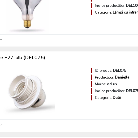
Indice producător:
DEL10
Categorie:
Lămpi cu infra
ie E27, alb (DEL075)
ID produs:
DEL075
Producător:
Daniella
Marca:
deLux
Indice producător:
DEL07
Categorie:
Dulii