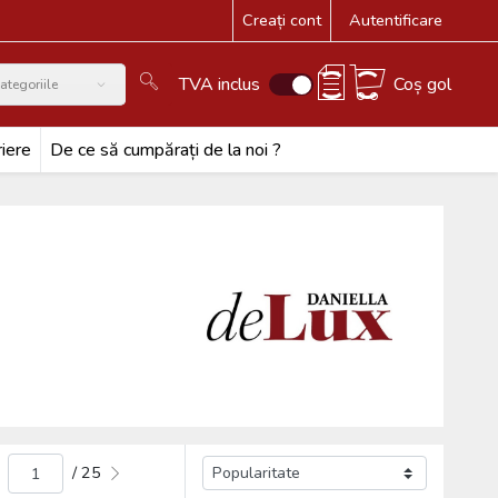
Creați cont
Autentificare
TVA inclus
Coș gol
ategoriile
iere
De ce să cumpărați de la noi ?
/ 25