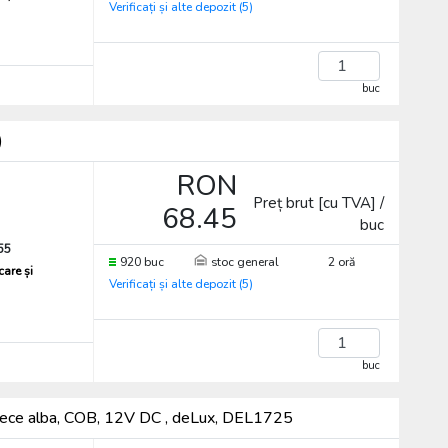
Verificați și alte depozit (5)
buc
)
RON
Preț brut [cu TVA] /
68.45
buc
55
920 buc
stoc general
2 oră
care și
Verificați și alte depozit (5)
buc
ece alba, COB, 12V DC , deLux, DEL1725