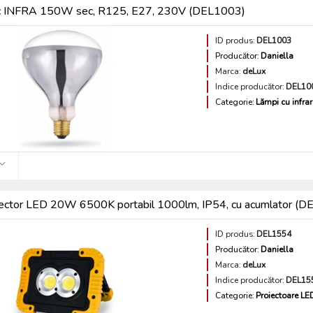
c INFRA 150W sec, R125, E27, 230V (DEL1003)
ID produs:
DEL1003
Producător:
Daniella
Marca:
deLux
Indice producător:
DEL10
Categorie:
Lămpi cu infra
iector LED 20W 6500K portabil 1000lm, IP54, cu acumlator (
ID produs:
DEL1554
Producător:
Daniella
Marca:
deLux
Indice producător:
DEL15
Categorie:
Proiectoare LED