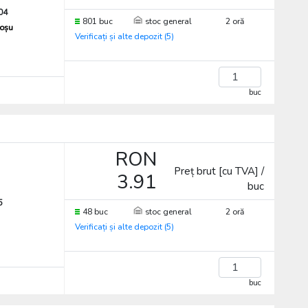
04
801 buc
stoc general
2 oră
roșu
Verificați și alte depozit (5)
buc
RON
Preț brut [cu TVA] /
3.91
buc
5
48 buc
stoc general
2 oră
Verificați și alte depozit (5)
buc