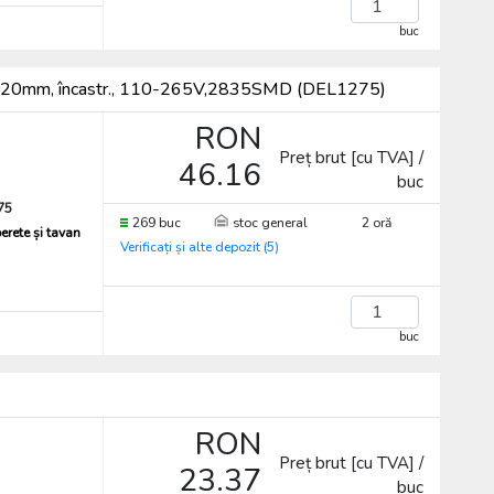
buc
0x20mm, încastr., 110-265V,2835SMD (DEL1275)
RON
Preț brut [cu TVA] /
46.16
buc
75
269 buc
stoc general
2 oră
erete și tavan
Verificați și alte depozit (5)
buc
RON
Preț brut [cu TVA] /
23.37
buc