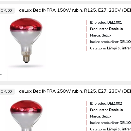
deLux Bec INFRA 150W rubin, R125, E27, 230V (D
TOP500
ID produs:
DEL1001
Producător:
Daniella
Marca:
deLux
Indice producător:
DEL10
Categorie:
Lămpi cu infra
deLux Bec INFRA 250W rubin, R125, E27, 230V (D
TOP500
ID produs:
DEL1002
Producător:
Daniella
Marca:
deLux
Indice producător:
DEL10
Categorie:
Lămpi cu infra