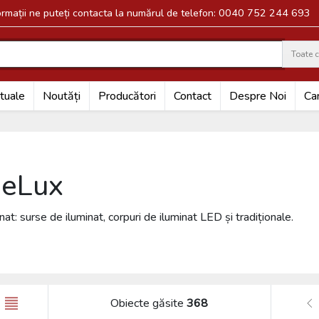
formații ne puteți contacta la numărul de telefon: 0040 752 244 693
Toate c
Search
tuale
Noutăți
Producători
Contact
Despre Noi
Car
deLux
t: surse de iluminat, corpuri de iluminat LED și tradiționale.
Obiecte găsite
368