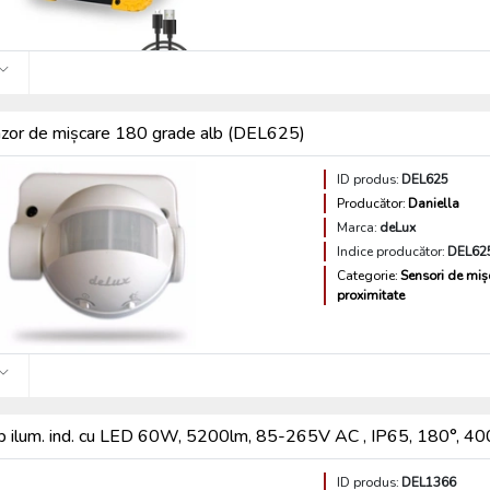
zor de mișcare 180 grade alb (DEL625)
ID produs:
DEL625
Producător:
Daniella
Marca:
deLux
Indice producător:
DEL62
Categorie:
Sensori de miș
proximitate
p ilum. ind. cu LED 60W, 5200lm, 85-265V AC , IP65, 180
ID produs:
DEL1366