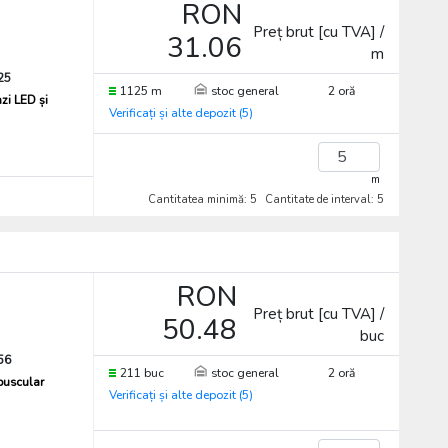
RON
Preț brut [cu TVA] /
31.06
m
25
1125 m
stoc general
2 oră
zi LED și
Verificați și alte depozit (5)
m
Cantitatea minimă: 5
Cantitate de interval: 5
RON
Preț brut [cu TVA] /
50.48
buc
56
211 buc
stoc general
2 oră
puscular
Verificați și alte depozit (5)