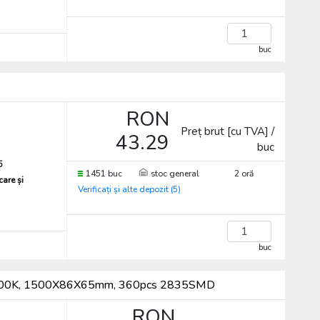
buc
RON
Preț brut [cu TVA] /
43.29
buc
5
1451 buc
stoc general
2 oră
care și
Verificați și alte depozit (5)
buc
°, 4000K, 1500X86X65mm, 360pcs 2835SMD
RON