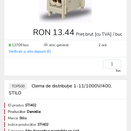
RON 13.44
Preț brut [cu TVA] / buc
12709 buc
stoc general
2 oră
Verificați și alte depozit (5)
buc
Clema de distribuție 1-11/1000V/400,
TOP500
STILO
ID produs:
STI402
Producător:
Daniella
Marca:
Stilo
Indice producător:
STI402