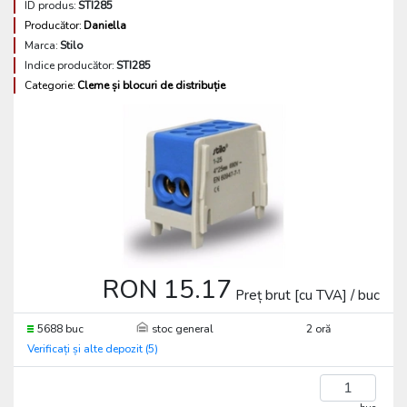
ID produs:
STI285
Producător:
Daniella
Marca:
Stilo
Indice producător:
STI285
Categorie:
Cleme și blocuri de distribuție
RON 15.17
Preț brut [cu TVA] / buc
5688 buc
stoc general
2 oră
Verificați și alte depozit (5)