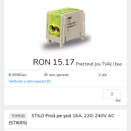
RON 15.17
Preț brut [cu TVA] / buc
4308 buc
stoc general
2 oră
Verificați și alte depozit (5)
buc
STILO Priză pe şină 16A, 220-240V AC
TOP500
(STI685)