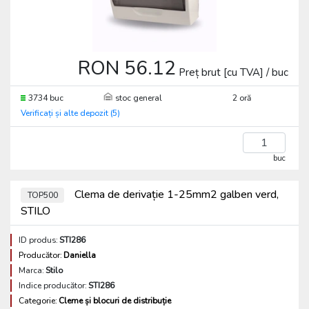
RON 56.12
Preț brut [cu TVA] / buc
3734 buc
stoc general
2 oră
Verificați și alte depozit (5)
buc
Clema de derivație 1-25mm2 galben verd,
TOP500
STILO
ID produs:
STI286
Producător:
Daniella
Marca:
Stilo
Indice producător:
STI286
Categorie:
Cleme și blocuri de distribuție