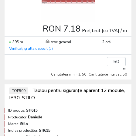
RON 7.18
Preț brut [cu TVA] / m
395 m
stoc general
2 oră
Verificați și alte depozit (5)
m
Cantitatea minimă: 50
Cantitate de interval: 50
Tablou pentru siguranțe aparent 12 module,
TOP500
IP30, STILO
ID produs:
STI615
Producător:
Daniella
Marca:
Stilo
Indice producător:
STI615