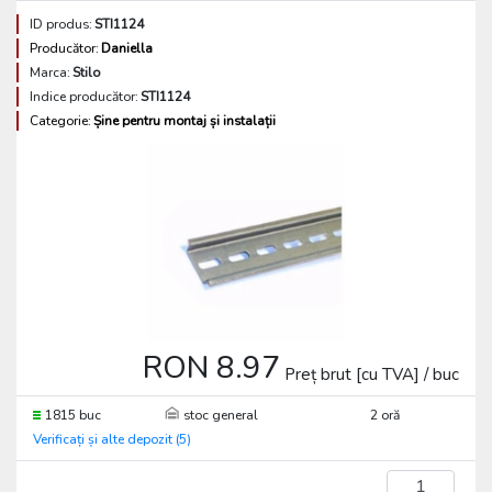
ID produs:
STI1124
Producător:
Daniella
Marca:
Stilo
Indice producător:
STI1124
Categorie:
Șine pentru montaj și instalații
RON 8.97
Preț brut [cu TVA] / buc
1815 buc
stoc general
2 oră
Verificați și alte depozit (5)