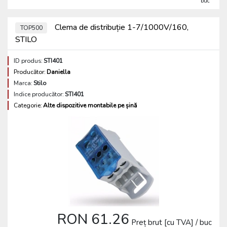
buc
Clema de distribuție 1-7/1000V/160,
TOP500
STILO
ID produs:
STI401
Producător:
Daniella
Marca:
Stilo
Indice producător:
STI401
Categorie:
Alte dispozitive montabile pe șină
RON 61.26
Preț brut [cu TVA] / buc