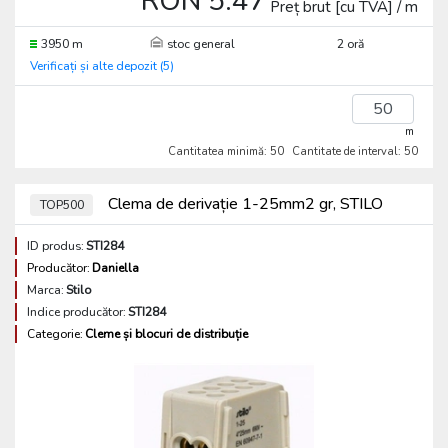
RON 5.47
Preț brut [cu TVA] / m
3950 m
stoc general
2 oră
Verificați și alte depozit (5)
m
Cantitatea minimă: 50
Cantitate de interval: 50
Clema de derivație 1-25mm2 gr, STILO
TOP500
ID produs:
STI284
Producător:
Daniella
Marca:
Stilo
Indice producător:
STI284
Categorie:
Cleme și blocuri de distribuție