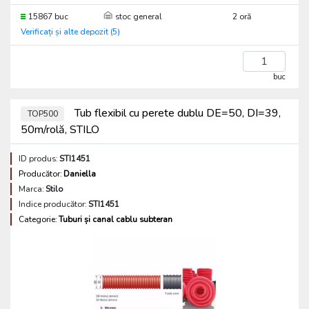
15867 buc
stoc general
2 oră
Verificați și alte depozit (5)
buc
Tub flexibil cu perete dublu DE=50, DI=39,
TOP500
50m/rolă, STILO
ID produs:
STI1451
Producător:
Daniella
Marca:
Stilo
Indice producător:
STI1451
Categorie:
Tuburi și canal cablu subteran