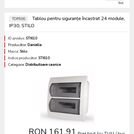
buc
Tablou pentru siguranțe încastrat 24 module,
TOP500
IP30, STILO
ID produs:
STI610
Producător:
Daniella
Marca:
Stilo
Indice producător:
STI610
Categorie:
Distribuitoare casnice
RON 161.91
Preț brut [cu TVA] / buc