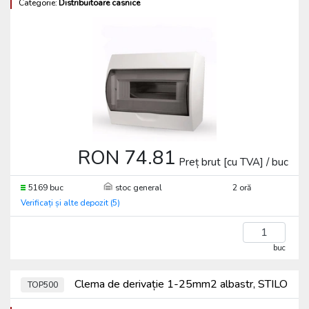
Categorie:
Distribuitoare casnice
RON 74.81
Preț brut [cu TVA] / buc
5169 buc
stoc general
2 oră
Verificați și alte depozit (5)
buc
Clema de derivație 1-25mm2 albastr, STILO
TOP500