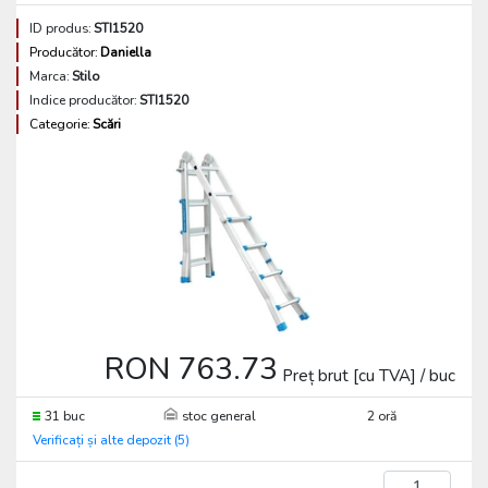
ID produs:
STI1520
Producător:
Daniella
Marca:
Stilo
Indice producător:
STI1520
Categorie:
Scări
RON 763.73
Preț brut [cu TVA] / buc
31 buc
stoc general
2 oră
Verificați și alte depozit (5)