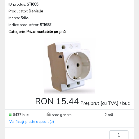
ID produs:
STI685
Producător:
Daniella
Marca:
Stilo
Indice producător:
STI685
Categorie:
Prize montabile pe șină
RON 15.44
Preț brut [cu TVA] / buc
6437 buc
stoc general
2 oră
Verificați și alte depozit (5)