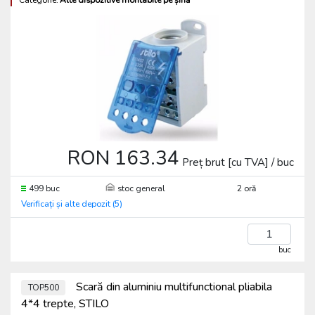
Categorie:
Alte dispozitive montabile pe șină
RON 163.34
Preț brut [cu TVA] / buc
499 buc
stoc general
2 oră
Verificați și alte depozit (5)
buc
Scară din aluminiu multifunctional pliabila
TOP500
4*4 trepte, STILO