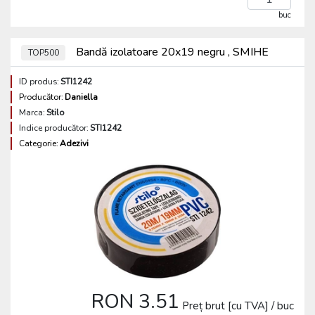
buc
Bandă izolatoare 20x19 negru , SMIHE
TOP500
ID produs:
STI1242
Producător:
Daniella
Marca:
Stilo
Indice producător:
STI1242
Categorie:
Adezivi
RON 3.51
Preț brut [cu TVA] / buc