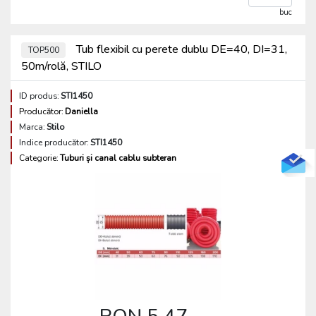
buc
Tub flexibil cu perete dublu DE=40, DI=31,
TOP500
50m/rolă, STILO
ID produs:
STI1450
Producător:
Daniella
Marca:
Stilo
Indice producător:
STI1450
Categorie:
Tuburi și canal cablu subteran