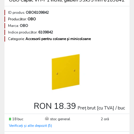
OBO Capac VH-P1 închis, galben 95x95 mm 6109842
ID produs:
OBO6109842
Producător:
OBO
Marca:
OBO
Indice producător:
6109842
Categorie:
Accesorii pentru coloane și minicoloane
RON 18.39
Preț brut [cu TVA] / buc
18 buc
stoc general
2 oră
Verificați și alte depozit (5)