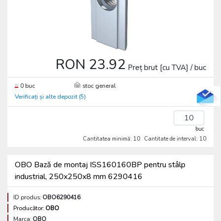
RON 23.92
Preț brut [cu TVA] / buc
0 buc
stoc general
Verificați și alte depozit (5)
buc
Cantitatea minimă: 10
Cantitate de interval: 10
OBO Bază de montaj ISS160160BP pentru stâlp
industrial, 250x250x8 mm 6290416
ID produs:
OBO6290416
Producător:
OBO
Marca:
OBO