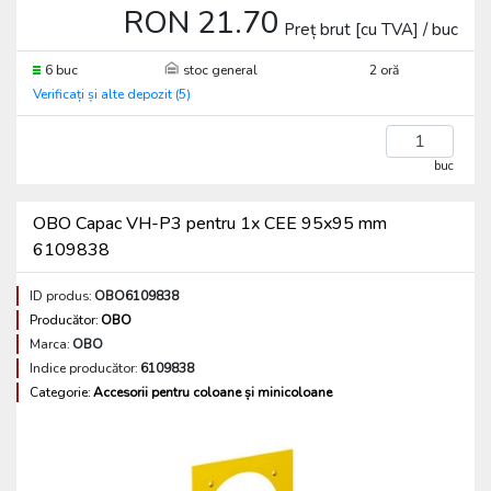
RON 21.70
Preț brut [cu TVA] / buc
6 buc
stoc general
2 oră
Verificați și alte depozit (5)
buc
OBO Capac VH-P3 pentru 1x CEE 95x95 mm
6109838
ID produs:
OBO6109838
Producător:
OBO
Marca:
OBO
Indice producător:
6109838
Categorie:
Accesorii pentru coloane și minicoloane