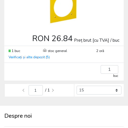
RON 26.84
Preț brut [cu TVA] / buc
1 buc
stoc general
2 oră
Verificați și alte depozit (5)
buc
/ 1
Despre noi