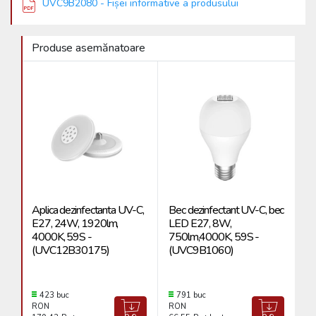
UVC9B2080 - Fișei informative a produsului
Produse asemănatoare
Aplica dezinfectanta UV-C,
Bec dezinfectant UV-C, bec
E27, 24W, 1920lm,
LED E27, 8W,
4000K, 59S -
750lm,4000K, 59S -
(UVC12B30175)
(UVC9B1060)
423 buc
791 buc
RON
RON