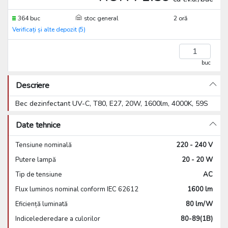
364 buc
stoc general
2 oră
Verificați și alte depozit (5)
buc
Descriere
Bec dezinfectant UV-C, T80, E27, 20W, 1600lm, 4000K, 59S
Date tehnice
Tensiune nominală
220 - 240 V
Putere lampă
20 - 20 W
Tip de tensiune
AC
Flux luminos nominal conform IEC 62612
1600 lm
Eficiență luminată
80 lm/W
Indicelederedare a culorilor
80-89(1B)