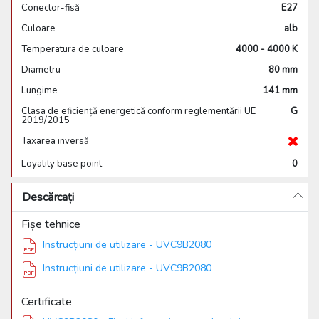
Conector-fisă
E27
Culoare
alb
Temperatura de culoare
4000 - 4000 K
Diametru
80 mm
Lungime
141 mm
Clasa de eficiență energetică conform reglementării UE
G
2019/2015
Taxarea inversă
Loyality base point
0
Descărcați
Fișe tehnice
Instrucțiuni de utilizare - UVC9B2080
Instrucțiuni de utilizare - UVC9B2080
Certificate