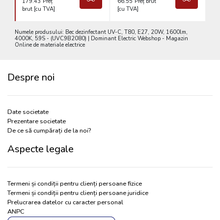
179.43
Preț
66.55
Preț brut
brut [cu TVA]
[cu TVA]
Numele produsului: Bec dezinfectant UV-C, T80, E27, 20W, 1600lm,
4000K, 59S - (UVC9B2080) | Dominant Electric Webshop - Magazin
Online de materiale electrice
Despre noi
Date societate
Prezentare societate
De ce să cumpărați de la noi?
Aspecte legale
Termeni și condiții pentru clienți persoane fizice
Termeni și condiții pentru clienți persoane juridice
Prelucrarea datelor cu caracter personal
ANPC