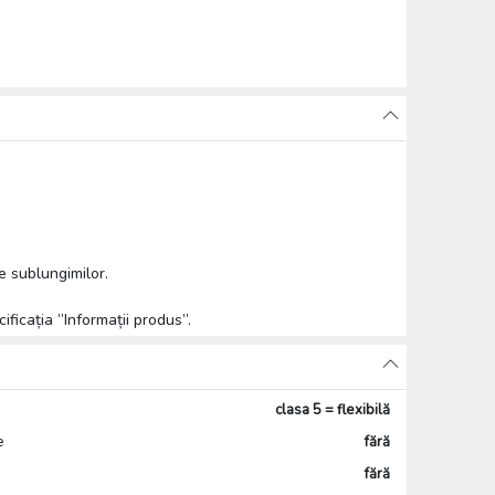
e sublungimilor.
ificația ”Informații produs”.
clasa 5 = flexibilă
e
fără
fără