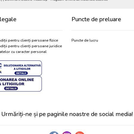
legale
Puncte de preluare
diții pentru clienți persoane fizice
Puncte de lucru
diții pentru clienți persoane juridice
atelor cu caracter personal
Urmăriți-ne și pe paginile noastre de social media!