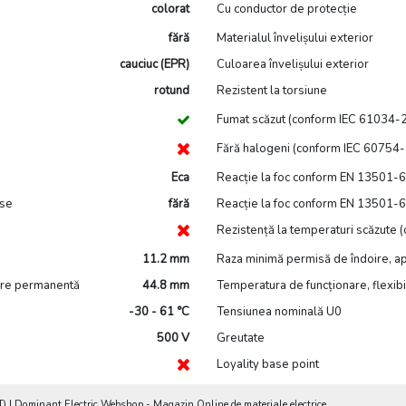
colorat
Cu conductor de protecție
fără
Materialul învelișului exterior
cauciuc (EPR)
Culoarea învelișului exterior
rotund
Rezistent la torsiune
Fumat scăzut (conform IEC 61034-2
Fără halogeni (conform IEC 60754-
Eca
Reacție la foc conform EN 13501-6
nse
fără
Reacție la foc conform EN 13501-6 
Rezistență la temperaturi scăzute
11.2 mm
Raza minimă permisă de îndoire, apl
lare permanentă
44.8 mm
Temperatura de funcționare, flexibi
-30 - 61 °C
Tensiunea nominală U0
500 V
Greutate
Loyality base point
| Dominant Electric Webshop - Magazin Online de materiale electrice