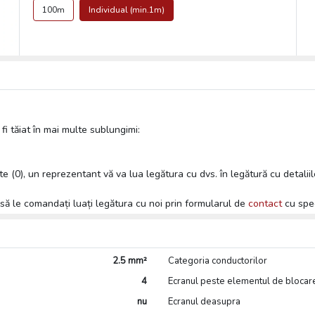
100m
Individual (min.1m)
i tăiat în mai multe sublungimi:
te (0), un reprezentant vă va lua legătura cu dvs. în legătură cu detaliil
 să le comandați luați legătura cu noi prin formularul de
contact
cu spec
2.5 mm²
Categoria conductorilor
4
Ecranul peste elementul de blocar
nu
Ecranul deasupra