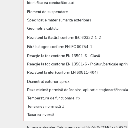
Identificarea conducătorului
Element de suspendare
Specificație material manta exterioară
Geometria cablului
Rezistent la flacără conform IEC 60332-1-2
Fără halogen conform EN IEC 60754-1
Reacție la foc conform EN 13501-6 - Clasă
Reacție la foc conform EN 13501-6 - Picături/particule apri
Rezistent la ulei (conform EN 60811-404)
Diametrul exterior aprox.
Raza minimă permisă de îndoire, aplicație staționară/insta
Temperatura de funcționare, fix
Tensiunea nominală U
Taxarea inversă
Numele produsului: Cablu cauciucat H05RR-F (MCCM) 4x2,5 (0) (GT) 