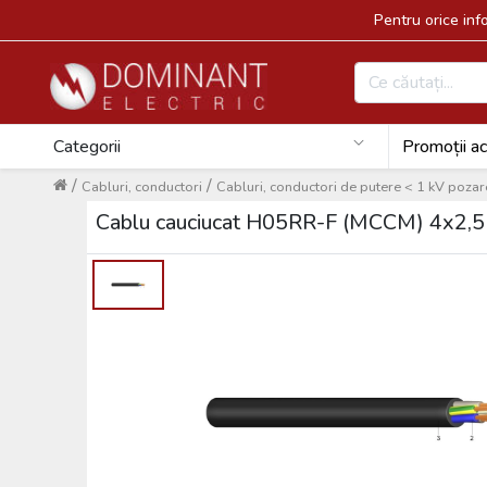
Pentru orice in
Categorii
Promoții ac
/
/
Cabluri, conductori
Cabluri, conductori de putere < 1 kV pozare
Cablu cauciucat H05RR-F (MCCM) 4x2,5 