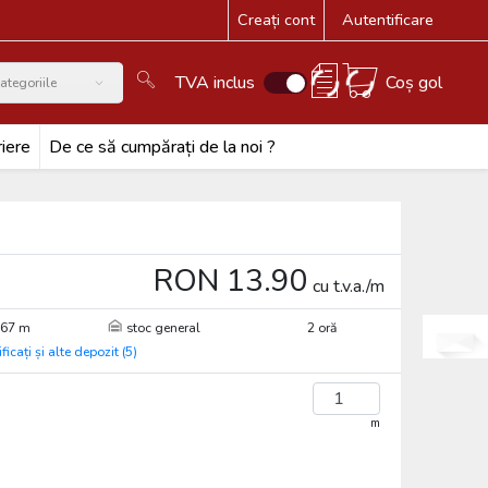
Creați cont
Autentificare
TVA inclus
Coș gol
ategoriile
iere
De ce să cumpărați de la noi ?
RON 13.90
cu t.v.a./m
267 m
stoc general
2 oră
ificați și alte depozit (5)
m