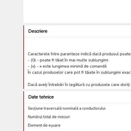
Descriere
Caracterele între paranteze indică dacă produsul poate f
- (0) - poate fi tăiat în mai multe sublungimi
- (x) - x este lungimea minimă de comandă
În cazul produselor care pot fi tăiate în sublungimi exac
Dacă aveți întrebări în legătură cu produsele care doriți
Date tehnice
Secțiune traversală nominală a conductorului
Numărul total de miezuri
Element de eșuare