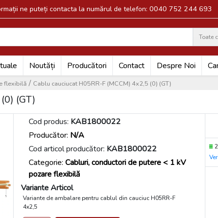
formații ne puteți contacta la numărul de telefon: 0040 752 244 693
Toate c
Search
tuale
Noutăți
Producători
Contact
Despre Noi
Car
/
 flexibilă
Cablu cauciucat H05RR-F (MCCM) 4x2,5 (0) (GT)
(0) (GT)
Cod produs:
KAB1800022
Producător:
N/A
Cod articol producător:
KAB1800022
Ver
Categorie:
Cabluri, conductori de putere < 1 kV
pozare flexibilă
Variante Articol
Variante de ambalare pentru cablul din cauciuc H05RR-F
4x2,5