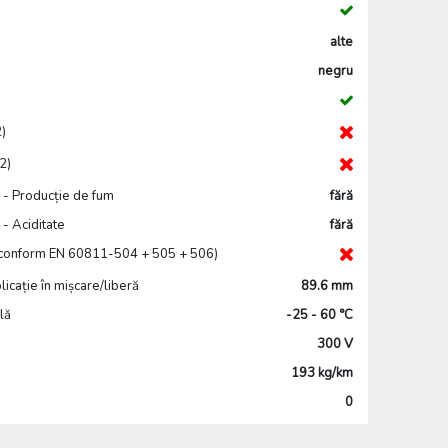
alte
negru
)
2)
 - Producție de fum
fără
- Aciditate
fără
 (conform EN 60811-504 + 505 + 506)
icație în mișcare/liberă
89.6 mm
lă
-25 - 60 °C
300 V
193 kg/km
0