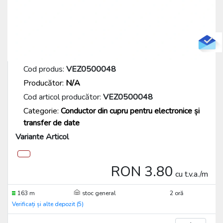
Cod produs:
VEZ0500048
Producător:
N/A
Cod articol producător:
VEZ0500048
Categorie:
Conductor din cupru pentru electronice și
transfer de date
Variante Articol
RON 3.80
cu t.v.a./m
163 m
stoc general
2 oră
Verificați și alte depozit (5)