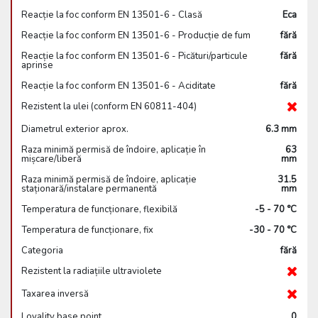
Reacție la foc conform EN 13501-6 - Clasă
Eca
Reacție la foc conform EN 13501-6 - Producție de fum
fără
Reacție la foc conform EN 13501-6 - Picături/particule
fără
aprinse
Reacție la foc conform EN 13501-6 - Aciditate
fără
Rezistent la ulei (conform EN 60811-404)
Diametrul exterior aprox.
6.3 mm
Raza minimă permisă de îndoire, aplicație în
63
mișcare/liberă
mm
Raza minimă permisă de îndoire, aplicație
31.5
staționară/instalare permanentă
mm
Temperatura de funcționare, flexibilă
-5 - 70 °C
Temperatura de funcționare, fix
-30 - 70 °C
Categoria
fără
Rezistent la radiațiile ultraviolete
Taxarea inversă
Loyality base point
0