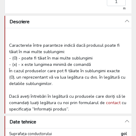
m
Descriere
Caracterele între paranteze indică dacă produsul poate fi
tăiat în mai multe sublungimi:
- (0) - poate fi tăiat în mai multe sublungimi
- (x) - x este lungimea minimă de comandă
În cazul produselor care pot fi tăiate în sublungimi exacte
(0), un reprezentant vă va lua legătura cu dvs. în legătură cu
detaliile sublungimilor.
Dacă aveți întrebări în legătură cu produsele care doriți să le
comandați luați legătura cu noi prin formularul de
contact
cu
specificația ”Informații produs”.
Date tehnice
Suprafața conductorului
gol