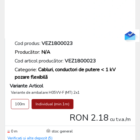
Cod produs:
VEZ1800023
Producător:
N/A
Cod articol producător:
VEZ1800023
Categorie:
Cabluri, conductori de putere < 1 kV
pozare flexibilă
Variante Articol
Variante de ambalare H05VV-F (MT) 2x1
100m
Individual (min.1m)
RON 2.18
cu t.v.a./m
0 m
stoc general
Verificați și alte depozit (5)