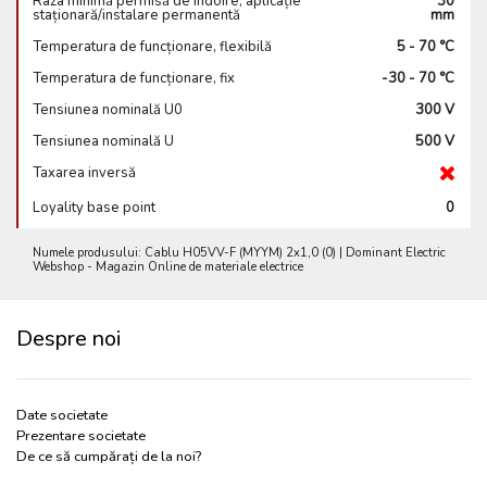
Raza minimă permisă de îndoire, aplicație
30
staționară/instalare permanentă
mm
Temperatura de funcționare, flexibilă
5 - 70 °C
Temperatura de funcționare, fix
-30 - 70 °C
Tensiunea nominală U0
300 V
Tensiunea nominală U
500 V
Taxarea inversă
Loyality base point
0
Numele produsului: Cablu H05VV-F (MYYM) 2x1,0 (0) | Dominant Electric
Webshop - Magazin Online de materiale electrice
Despre noi
Date societate
Prezentare societate
De ce să cumpărați de la noi?