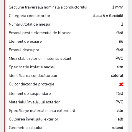
Secțiune traversală nominală a conductorului
1 mm²
Categoria conductorilor
clasa 5 = flexibilă
Numărul total de miezuri
2
Ecranul peste elementul de blocare
fără
Element de eșuare
nu
Ecranul deasupra
fără
Miez stabilizator din material izolant
PVC
Specificație izolație nucleu
alte
Identificarea conducătorului
colorat
Cu conductor de protecție
Element de suspendare
fără
Materialul învelișului exterior
PVC
Specificație material manta exterioară
alte
Culoarea învelișului exterior
alb
Geometria cablului
rotund