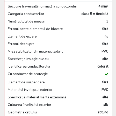
Secțiune traversală nominală a conductorului
4 mm²
Categoria conductorilor
clasa 5 = flexibilă
Numărul total de miezuri
3
Ecranul peste elementul de blocare
fără
Element de eșuare
nu
Ecranul deasupra
fără
Miez stabilizator din material izolant
PVC
Specificație izolație nucleu
alte
Identificarea conducătorului
colorat
Cu conductor de protecție
Element de suspendare
fără
Materialul învelișului exterior
PVC
Specificație material manta exterioară
alte
Culoarea învelișului exterior
alb
Geometria cablului
rotund