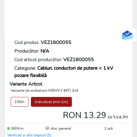
Cod produs:
VEZ1800055
Producător:
N/A
Cod articol producător:
VEZ1800055
Categorie:
Cabluri, conductori de putere < 1 kV
pozare flexibilă
Variante Articol
Variante de ambalare H05VV-F (MT) 3x4
100m
Individual (min.1m)
RON 13.29
cu t.v.a./m
3604 m
stoc general
2 oră
Verificați și alte depozit (5)