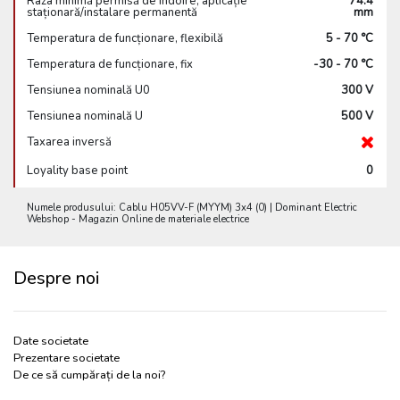
Raza minimă permisă de îndoire, aplicație
74.4
staționară/instalare permanentă
mm
Temperatura de funcționare, flexibilă
5 - 70 °C
Temperatura de funcționare, fix
-30 - 70 °C
Tensiunea nominală U0
300 V
Tensiunea nominală U
500 V
Taxarea inversă
Loyality base point
0
Numele produsului: Cablu H05VV-F (MYYM) 3x4 (0) | Dominant Electric
Webshop - Magazin Online de materiale electrice
Despre noi
Date societate
Prezentare societate
De ce să cumpărați de la noi?