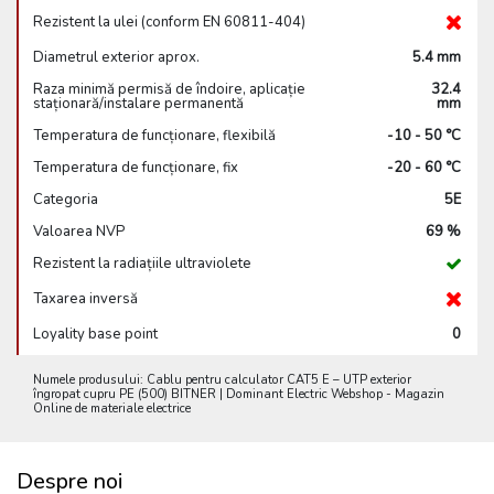
Rezistent la ulei (conform EN 60811-404)
Diametrul exterior aprox.
5.4 mm
Raza minimă permisă de îndoire, aplicație
32.4
staționară/instalare permanentă
mm
Temperatura de funcționare, flexibilă
-10 - 50 °C
Temperatura de funcționare, fix
-20 - 60 °C
Categoria
5E
Valoarea NVP
69 %
Rezistent la radiațiile ultraviolete
Taxarea inversă
Loyality base point
0
Numele produsului: Cablu pentru calculator CAT5 E – UTP exterior
îngropat cupru PE (500) BITNER | Dominant Electric Webshop - Magazin
Online de materiale electrice
Despre noi