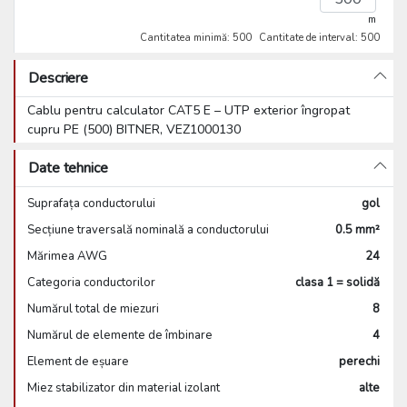
m
Cantitatea minimă: 500
Cantitate de interval: 500
Descriere
Cablu pentru calculator CAT5 E – UTP exterior îngropat
cupru PE (500) BITNER, VEZ1000130
Date tehnice
Suprafața conductorului
gol
Secțiune traversală nominală a conductorului
0.5 mm²
Mărimea AWG
24
Categoria conductorilor
clasa 1 = solidă
Numărul total de miezuri
8
Numărul de elemente de îmbinare
4
Element de eșuare
perechi
Miez stabilizator din material izolant
alte