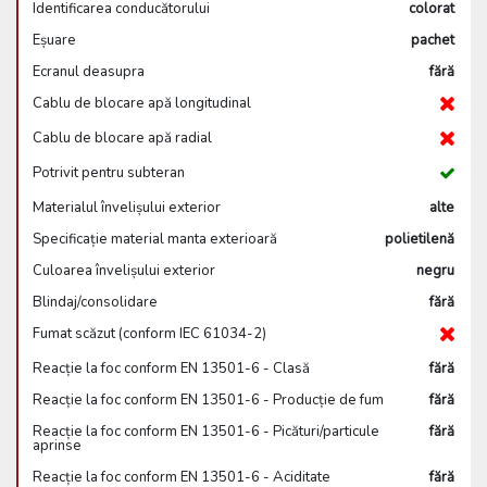
Identificarea conducătorului
colorat
Eșuare
pachet
Ecranul deasupra
fără
Cablu de blocare apă longitudinal
Cablu de blocare apă radial
Potrivit pentru subteran
Materialul învelișului exterior
alte
Specificație material manta exterioară
polietilenă
Culoarea învelișului exterior
negru
Blindaj/consolidare
fără
Fumat scăzut (conform IEC 61034-2)
Reacție la foc conform EN 13501-6 - Clasă
fără
Reacție la foc conform EN 13501-6 - Producție de fum
fără
Reacție la foc conform EN 13501-6 - Picături/particule
fără
aprinse
Reacție la foc conform EN 13501-6 - Aciditate
fără