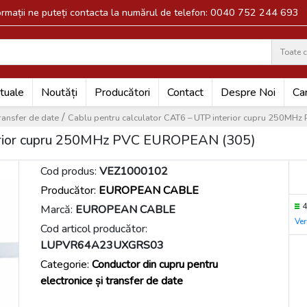
formații ne puteți contacta la numărul de telefon: 0040 752 244 693
Toate c
Search
tuale
Noutăți
Producători
Contact
Despre Noi
Car
/
ransfer de date
Cablu pentru calculator CAT6 – UTP interior cupru 250M
nterior cupru 250MHz PVC EUROPEAN (305)
Cod produs:
VEZ1000102
Producător:
EUROPEAN CABLE
Marcă:
EUROPEAN CABLE
Ver
Cod articol producător:
LUPVR64A23UXGRS03
Categorie:
Conductor din cupru pentru
electronice și transfer de date