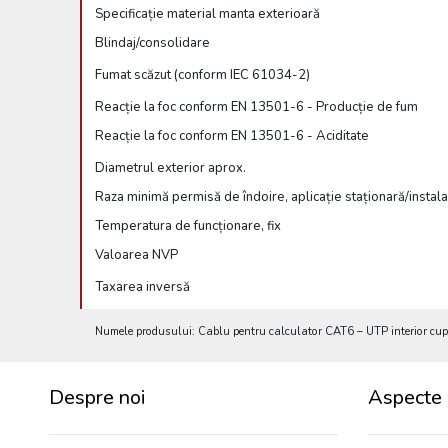
Specificație material manta exterioară
Blindaj/consolidare
Fumat scăzut (conform IEC 61034-2)
Reacție la foc conform EN 13501-6 - Producție de fum
Reacție la foc conform EN 13501-6 - Aciditate
Diametrul exterior aprox.
Raza minimă permisă de îndoire, aplicație staționară/insta
Temperatura de funcționare, fix
Valoarea NVP
Taxarea inversă
Numele produsului: Cablu pentru calculator CAT6 – UTP interior c
Despre noi
Aspecte 