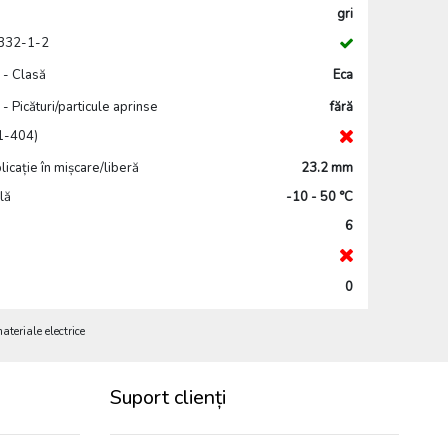
gri
0332-1-2
 - Clasă
Eca
 Picături/particule aprinse
fără
11-404)
icație în mișcare/liberă
23.2 mm
lă
-10 - 50 °C
6
0
eriale electrice
Suport clienți