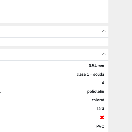
0.54 mm
clasa 1 = solidă
4
t
poliolefin
colorat
fără
PVC