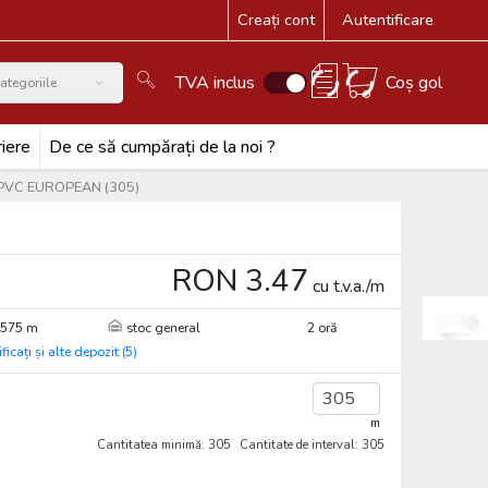
Creați cont
Autentificare
TVA inclus
Coș gol
ategoriile
iere
De ce să cumpărați de la noi ?
Hz PVC EUROPEAN (305)
RON 3.47
cu t.v.a./m
4575 m
stoc general
2 oră
ificați și alte depozit (5)
m
Cantitatea minimă: 305
Cantitate de interval: 305