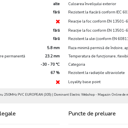
alte
Culoarea învelișului exterior
fără
Rezistent la flacără conform IEC 6
Reacție la foc conform EN 13501-6
fără
Reacție la foc conform EN 13501-6 -
fără
Rezistent la ulei (conform EN 608
5.8 mm
Raza minimă permisă de îndoire, apl
lare permanentă
23.2 mm
Temperatura de funcționare, flexibi
-30 - 70 °C
Categoria
67 %
Rezistent la radiațiile ultraviolete
Loyality base point
upru 250MHz PVC EUROPEAN (305) | Dominant Electric Webshop - Magazin Online de mat
legale
Puncte de preluare