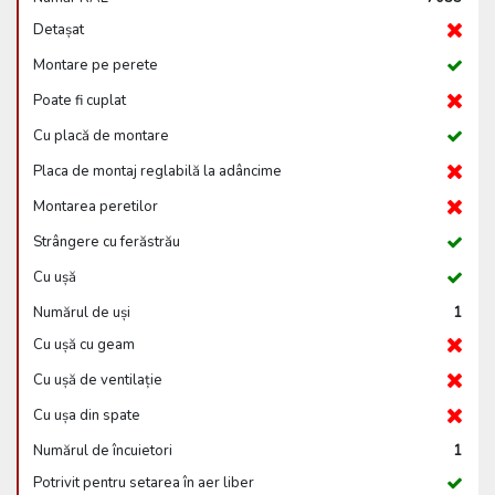
Detașat
Montare pe perete
Poate fi cuplat
Cu placă de montare
Placa de montaj reglabilă la adâncime
Montarea peretilor
Strângere cu ferăstrău
Cu ușă
Numărul de uși
1
Cu ușă cu geam
Cu ușă de ventilație
Cu ușa din spate
Numărul de încuietori
1
Potrivit pentru setarea în aer liber