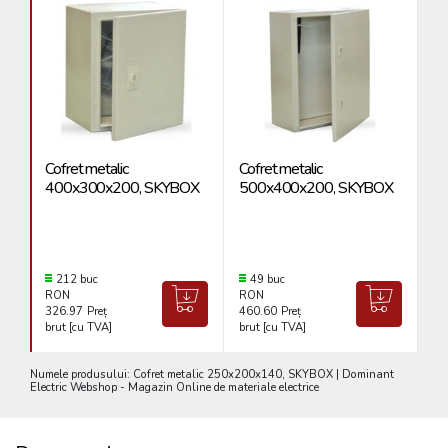
Cofret metalic
Cofret metalic
Co
400x300x200, SKYBOX
500x400x200, SKYBOX
4
212 buc
49 buc
RON
RON
R
326.97
Preț
460.60
Preț
38
brut [cu TVA]
brut [cu TVA]
br
Numele produsului: Cofret metalic 250x200x140, SKYBOX | Dominant
Electric Webshop - Magazin Online de materiale electrice