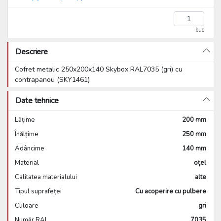
buc
Descriere
Cofret metalic 250x200x140 Skybox RAL7035 (gri) cu
contrapanou (SKY1461)
Date tehnice
Lățime
200 mm
Înălțime
250 mm
Adâncime
140 mm
Material
oțel
Calitatea materialului
alte
Tipul suprafeței
Cu acoperire cu pulbere
Culoare
gri
Număr RAL
7035