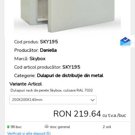
Cod produs:
SKY195
Producător:
Daniella
Marcă:
Skybox
Cod articol producător:
SKY195
Categorie:
Dulapuri de distribuție din metal
Variante Articol
Dulapuri rack de perete Skybox, culoare RAL 7032
250X200X140mm
RON 219.64
cu t.v.a./buc
96 buc
stoc general
2 oră
Verificați și alte depozit (5)