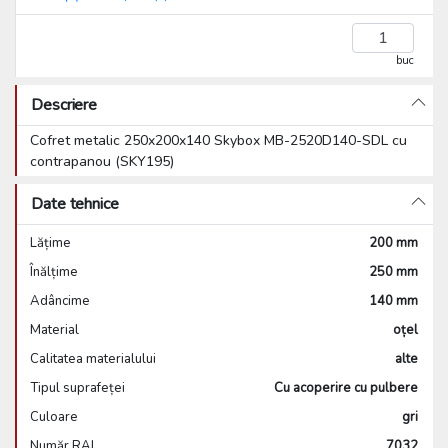
buc
Descriere
Cofret metalic 250x200x140 Skybox MB-2520D140-SDL cu
contrapanou (SKY195)
Date tehnice
Lățime
200 mm
Înălțime
250 mm
Adâncime
140 mm
Material
oțel
Calitatea materialului
alte
Tipul suprafeței
Cu acoperire cu pulbere
Culoare
gri
Număr RAL
7032