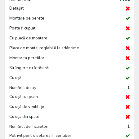
Detașat
Montare pe perete
Poate fi cuplat
Cu placă de montare
Placa de montaj reglabilă la adâncime
Montarea peretilor
Strângere cu ferăstrău
Cu ușă
Numărul de uși
1
Cu ușă cu geam
Cu ușă de ventilație
Cu ușa din spate
Numărul de încuietori
1
Potrivit pentru setarea în aer liber