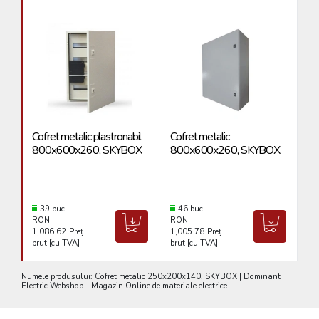
Cofret metalic plastronabil
Cofret metalic
Co
800x600x260, SKYBOX
800x600x260, SKYBOX
4
39 buc
46 buc
RON
RON
R
1,086.62
Preț
1,005.78
Preț
32
brut [cu TVA]
brut [cu TVA]
br
Numele produsului: Cofret metalic 250x200x140, SKYBOX | Dominant
Electric Webshop - Magazin Online de materiale electrice