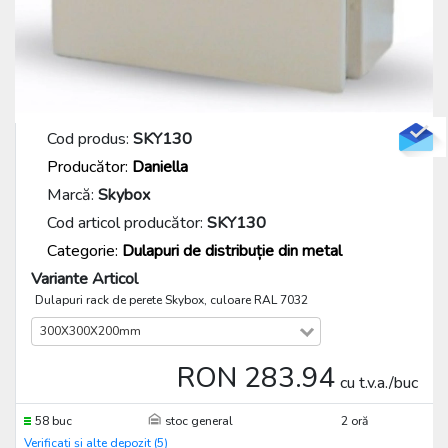
Cod produs:
SKY130
Producător:
Daniella
Marcă:
Skybox
Cod articol producător:
SKY130
Categorie:
Dulapuri de distribuție din metal
Variante Articol
Dulapuri rack de perete Skybox, culoare RAL 7032
300X300X200mm
RON 283.94
cu t.v.a./buc
58 buc
stoc general
2 oră
Verificați și alte depozit (5)