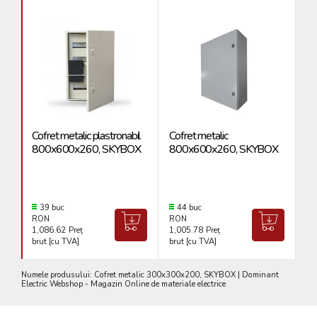
Cofret metalic plastronabil
Cofret metalic
Co
800x600x260, SKYBOX
800x600x260, SKYBOX
4
39 buc
44 buc
RON
RON
R
1,086.62
Preț
1,005.78
Preț
32
brut [cu TVA]
brut [cu TVA]
br
Numele produsului: Cofret metalic 300x300x200, SKYBOX | Dominant
Electric Webshop - Magazin Online de materiale electrice