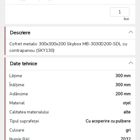
buc
Descriere
Cofret metalic 300x300x200 Skybox MB-3030D200-SDL cu
contrapanou (SKY130)
Date tehnice
Lățime
300 mm
Înălțime
300 mm
Adâncime
200 mm
Material
oțel
Calitatea materialului
alte
Tipul suprafeței
Cu acoperire cu pulbere
Culoare
gri
Număr RAL
7032