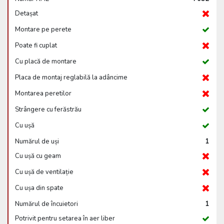
Detașat
Montare pe perete
Poate fi cuplat
Cu placă de montare
Placa de montaj reglabilă la adâncime
Montarea peretilor
Strângere cu ferăstrău
Cu ușă
Numărul de uși
1
Cu ușă cu geam
Cu ușă de ventilație
Cu ușa din spate
Numărul de încuietori
1
Potrivit pentru setarea în aer liber