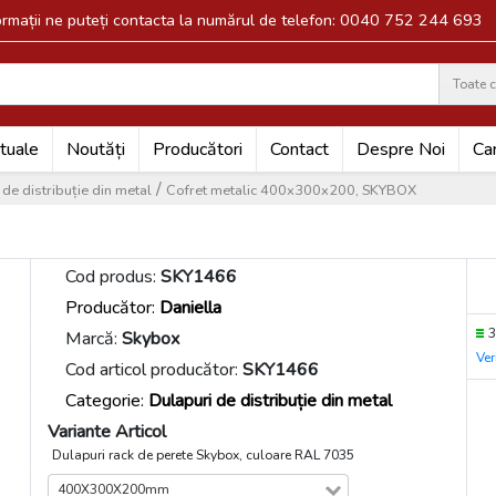
formații ne puteți contacta la numărul de telefon: 0040 752 244 693
Toate c
Search
tuale
Noutăți
Producători
Contact
Despre Noi
Car
/
de distribuție din metal
Cofret metalic 400x300x200, SKYBOX
Cod produs:
SKY1466
Producător:
Daniella
3
Marcă:
Skybox
Ver
Cod articol producător:
SKY1466
Categorie:
Dulapuri de distribuție din metal
Variante Articol
Dulapuri rack de perete Skybox, culoare RAL 7035
400X300X200mm