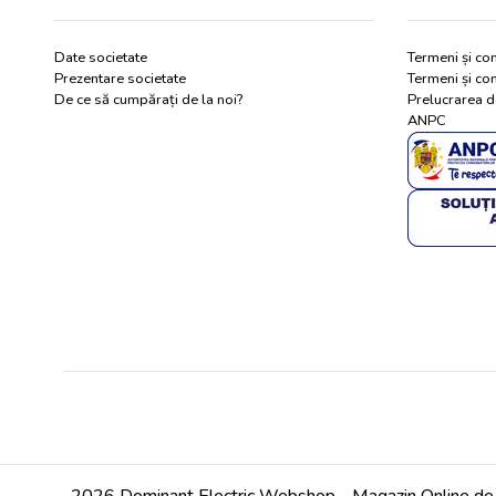
Date societate
Termeni și con
Prezentare societate
Termeni și con
De ce să cumpărați de la noi?
Prelucrarea d
ANPC
2026 Dominant Electric Webshop - Magazin Online de m