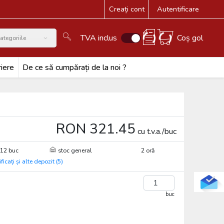
Creați cont
Autentificare
TVA inclus
Coș gol
ategoriile
iere
De ce să cumpărați de la noi ?
RON 321.45
cu t.v.a./buc
12 buc
stoc general
2 oră
ificați și alte depozit (5)
buc