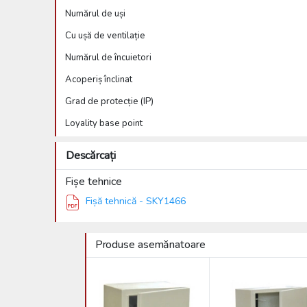
Numărul de uși
Cu ușă de ventilație
Numărul de încuietori
Acoperiș înclinat
Grad de protecție (IP)
Loyality base point
Descărcați
Fișe tehnice
Fișă tehnică - SKY1466
Produse asemănatoare