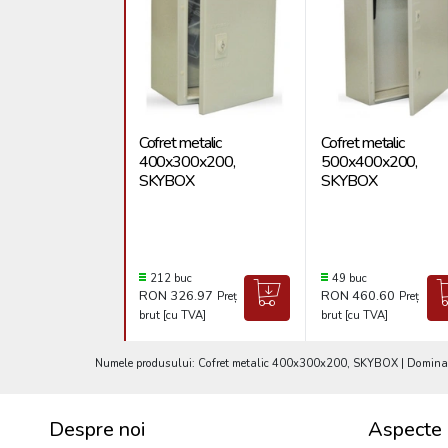
Cofret metalic
Cofret metalic
400x300x200,
500x400x200,
SKYBOX
SKYBOX
212 buc
49 buc
RON 326.97
RON 460.60
Preț
Preț
brut [cu TVA]
brut [cu TVA]
Numele produsului: Cofret metalic 400x300x200, SKYBOX | Dominant 
Despre noi
Aspecte 