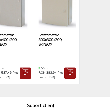
et metalic
Cofret metalic
Cofret metalic
x400x200,
300x300x200,
300x250x140,
YBOX
SKYBOX
SKYBOX
 buc
55 buc
8 buc
 537.45
RON 283.94
RON 230.26
Preț
Preț
Preț
[cu TVA]
brut [cu TVA]
brut [cu TVA]
Suport clienți