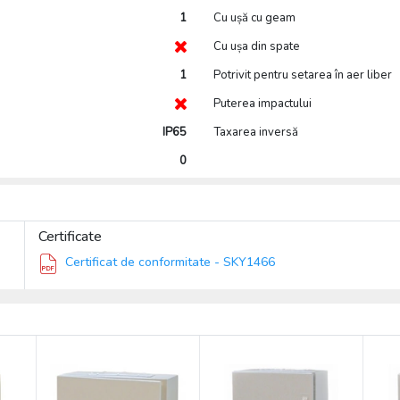
1
Cu ușă cu geam
Cu ușa din spate
1
Potrivit pentru setarea în aer liber
Puterea impactului
IP65
Taxarea inversă
0
Certificate
Certificat de conformitate - SKY1466