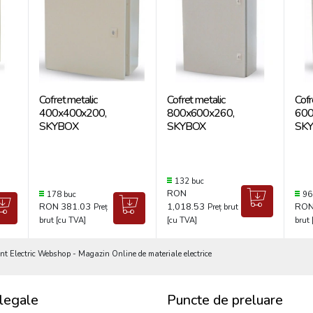
Cofret metalic
Cofret metalic
Cofr
400x400x200,
800x600x260,
600
SKYBOX
SKYBOX
SK
132 buc
RON
178 buc
96
RON 381.03
1,018.53
RON
Preț
Preț brut
brut [cu TVA]
[cu TVA]
brut 
Electric Webshop - Magazin Online de materiale electrice
legale
Puncte de preluare