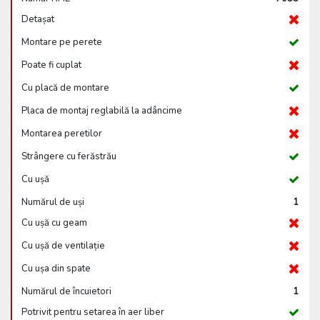
Detașat
Montare pe perete
Poate fi cuplat
Cu placă de montare
Placa de montaj reglabilă la adâncime
Montarea peretilor
Strângere cu ferăstrău
Cu ușă
Numărul de uși
1
Cu ușă cu geam
Cu ușă de ventilație
Cu ușa din spate
Numărul de încuietori
1
Potrivit pentru setarea în aer liber