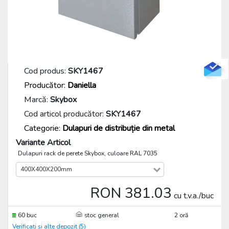
Cod produs:
SKY1467
Producător:
Daniella
Marcă:
Skybox
Cod articol producător:
SKY1467
Categorie:
Dulapuri de distribuție din metal
Variante Articol
Dulapuri rack de perete Skybox, culoare RAL 7035
400X400X200mm
RON 381.03
cu t.v.a./buc
60 buc
stoc general
2 oră
Verificați și alte depozit (5)