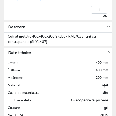
buc
Descriere
Cofret metalic 400x400x200 Skybox RAL7035 (gri) cu
contrapanou (SKY1467)
Date tehnice
Lățime
400 mm
Înălțime
400 mm
Adâncime
200 mm
Material
oțel
Calitatea materialului
alte
Tipul suprafeței
Cu acoperire cu pulbere
Culoare
gri
Număr RAL
7035