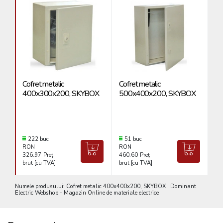
Cofret metalic
Cofret metalic
Co
400x300x200, SKYBOX
500x400x200, SKYBOX
4
222 buc
51 buc
RON
RON
R
326.97
Preț
460.60
Preț
38
brut [cu TVA]
brut [cu TVA]
br
Numele produsului: Cofret metalic 400x400x200, SKYBOX | Dominant
Electric Webshop - Magazin Online de materiale electrice