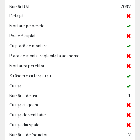
Număr RAL
7032
Detașat
Montare pe perete
Poate fi cuplat
Cu placă de montare
Placa de montaj reglabilă la adâncime
Montarea peretilor
Strângere cu ferăstrău
Cu ușă
Numărul de uși
1
Cu ușă cu geam
Cu ușă de ventilație
Cu ușa din spate
Numărul de încuietori
2