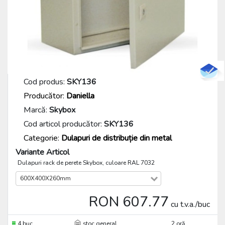
Cod produs:
SKY136
Producător:
Daniella
Marcă:
Skybox
Cod articol producător:
SKY136
Categorie:
Dulapuri de distribuție din metal
Variante Articol
Dulapuri rack de perete Skybox, culoare RAL 7032
600X400X260mm
RON 607.77
cu t.v.a./buc
4 buc
stoc general
2 oră