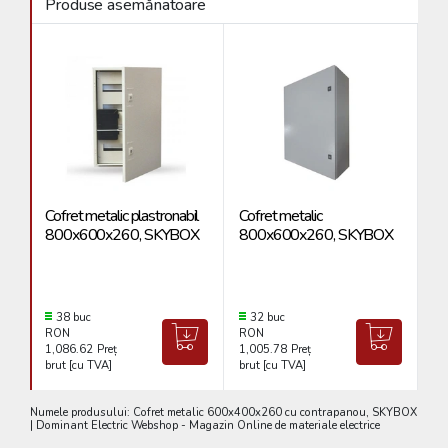
Produse asemănatoare
Cofret metalic plastronabil
Cofret metalic
Co
800x600x260, SKYBOX
800x600x260, SKYBOX
4
38 buc
32 buc
RON
RON
R
1,086.62
Preț
1,005.78
Preț
32
brut [cu TVA]
brut [cu TVA]
br
Numele produsului: Cofret metalic 600x400x260 cu contrapanou, SKYBOX
| Dominant Electric Webshop - Magazin Online de materiale electrice