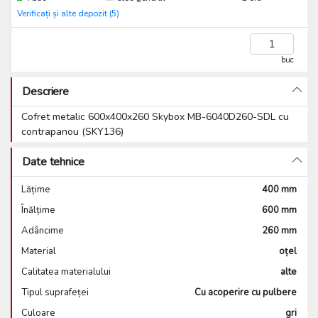
Verificați și alte depozit (5)
buc
Descriere
Cofret metalic 600x400x260 Skybox MB-6040D260-SDL cu
contrapanou (SKY136)
Date tehnice
Lățime
400 mm
Înălțime
600 mm
Adâncime
260 mm
Material
oțel
Calitatea materialului
alte
Tipul suprafeței
Cu acoperire cu pulbere
Culoare
gri