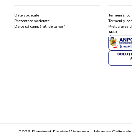
Date societate
Termeni și con
Prezentare societate
Termeni și con
De ce să cumpărați de la noi?
Prelucrarea d
ANPC
2026 Dominant Electric Webshop - Magazin Online de m