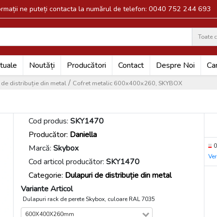
formații ne puteți contacta la numărul de telefon: 0040 752 244 693
Toate c
Search
tuale
Noutăți
Producători
Contact
Despre Noi
Car
/
de distribuție din metal
Cofret metalic 600x400x260, SKYBOX
Cod produs:
SKY1470
Producător:
Daniella
0
Marcă:
Skybox
Ver
Cod articol producător:
SKY1470
Categorie:
Dulapuri de distribuție din metal
Variante Articol
Dulapuri rack de perete Skybox, culoare RAL 7035
600X400X260mm