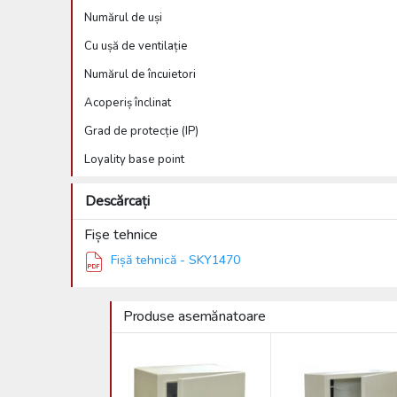
Numărul de uși
Cu ușă de ventilație
Numărul de încuietori
Acoperiș înclinat
Grad de protecție (IP)
Loyality base point
Descărcați
Fișe tehnice
Fișă tehnică - SKY1470
Produse asemănatoare