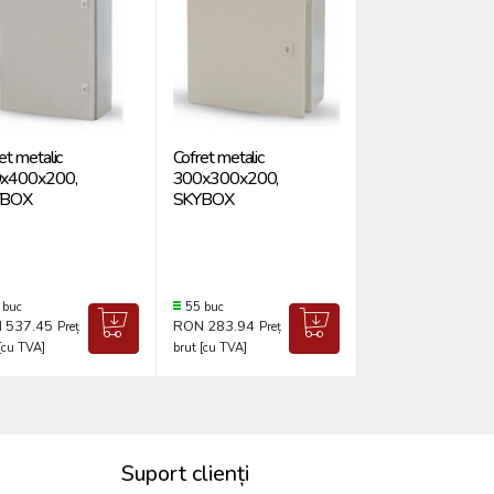
et metalic
Cofret metalic
Cofret metalic
x400x200,
300x300x200,
300x250x140,
YBOX
SKYBOX
SKYBOX
 buc
55 buc
8 buc
 537.45
RON 283.94
RON 230.26
Preț
Preț
Preț
[cu TVA]
brut [cu TVA]
brut [cu TVA]
Suport clienți