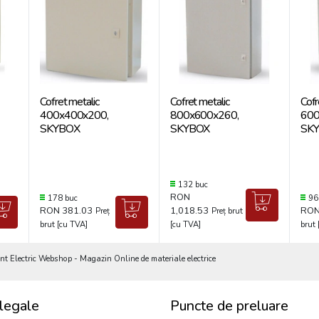
Cofret metalic
Cofret metalic
Cofr
400x400x200,
800x600x260,
600
SKYBOX
SKYBOX
SK
132 buc
RON
178 buc
96
RON 381.03
1,018.53
RON
Preț
Preț brut
brut [cu TVA]
[cu TVA]
brut 
Electric Webshop - Magazin Online de materiale electrice
legale
Puncte de preluare