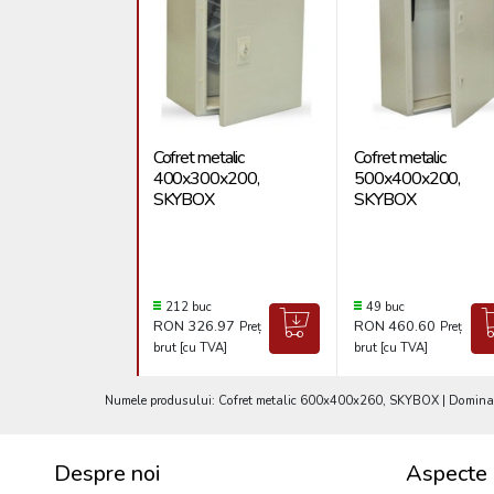
Cofret metalic
Cofret metalic
400x300x200,
500x400x200,
SKYBOX
SKYBOX
212 buc
49 buc
RON 326.97
RON 460.60
Preț
Preț
brut [cu TVA]
brut [cu TVA]
Numele produsului: Cofret metalic 600x400x260, SKYBOX | Dominant 
Despre noi
Aspecte 