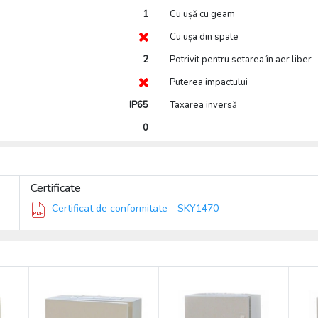
1
Cu ușă cu geam
Cu ușa din spate
2
Potrivit pentru setarea în aer liber
Puterea impactului
IP65
Taxarea inversă
0
Certificate
Certificat de conformitate - SKY1470