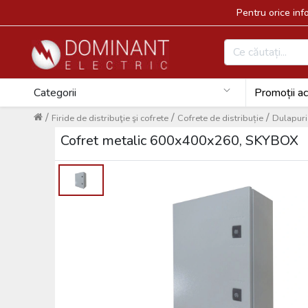
Pentru orice in
Categorii
Promoții ac
/
/
/
Firide de distribuţie şi cofrete
Cofrete de distribuție
Dulapuri 
Cofret metalic 600x400x260, SKYBOX