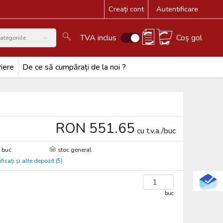
Creați cont
Autentificare
TVA inclus
Coș gol
ategoriile
iere
De ce să cumpărați de la noi ?
RON 551.65
cu t.v.a./buc
 buc
stoc general
ificați și alte depozit (5)
buc