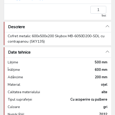
buc
Descriere
Cofret metalic 600x500x200 Skybox MB-6050D200-SDL cu
contrapanou (SKY135)
Date tehnice
Lățime
500 mm
Înălțime
600 mm
Adâncime
200 mm
Material
oțel
Calitatea materialului
alte
Tipul suprafeței
Cu acoperire cu pulbere
Culoare
gri
Număr RAL
7032