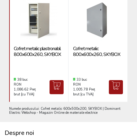
Cofret metalic plastronabil
Cofret metalic
Co
800x600x260, SKYBOX
800x600x260, SKYBOX
4
38 buc
33 buc
RON
RON
R
1,086.62
Preț
1,005.78
Preț
32
brut [cu TVA]
brut [cu TVA]
br
Numele produsului: Cofret metalic 600x500x200, SKYBOX | Dominant
Electric Webshop - Magazin Online de materiale electrice
Despre noi