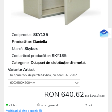
Cod produs:
SKY135
Producător:
Daniella
Marcă:
Skybox
Cod articol producător:
SKY135
Categorie:
Dulapuri de distribuție din metal
Variante Articol
Dulapuri rack de perete Skybox, culoare RAL 7032
600X500X200mm
RON 640.62
cu t.v.a./buc
71 buc
stoc general
2 oră
Verificați și alte depozit (5)