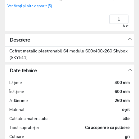
Verificați și alte depozit (5)
buc
Descriere
Cofret metalic plastronabil 64 module 600x400x260 Skybox
(SKY511)
Date tehnice
Lățime
400 mm
Înălțime
600 mm
Adâncime
260 mm
Material
oțel
Calitatea materialului
alte
Tipul suprafeței
Cu acoperire cu pulbere
Culoare
gri