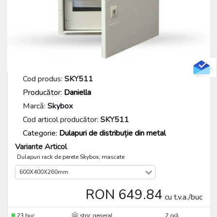
Cod produs:
SKY511
Producător:
Daniella
Marcă:
Skybox
Cod articol producător:
SKY511
Categorie:
Dulapuri de distribuție din metal
Variante Articol
Dulapuri rack de perete Skybox, mascate
600X400X260mm
RON 649.84
cu t.v.a./buc
23 buc
stoc general
2 oră