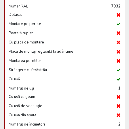
Număr RAL
7032
Detașat
Montare pe perete
Poate fi cuplat
Cu placă de montare
Placa de montaj reglabilă la adâncime
Montarea peretilor
Strângere cu ferăstrău
Cu ușă
Numărul de uși
1
Cu ușă cu geam
Cu ușă de ventilație
Cu ușa din spate
Numărul de încuietori
2