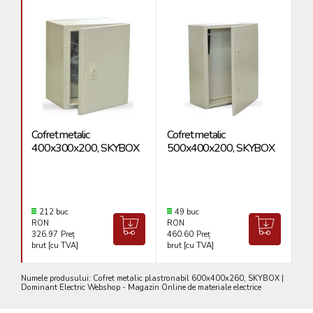
Cofret metalic
Cofret metalic
Co
400x300x200, SKYBOX
500x400x200, SKYBOX
4
212 buc
49 buc
RON
RON
R
326.97
Preț
460.60
Preț
38
brut [cu TVA]
brut [cu TVA]
br
Numele produsului: Cofret metalic plastronabil 600x400x260, SKYBOX |
Dominant Electric Webshop - Magazin Online de materiale electrice