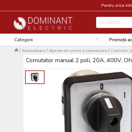
Pentru orice in
Categorii
Promoții ac
/
/
/
Automatizare
Aparate de control și semnalizare
Controleri, j
Comutator manual 2 poli, 20A, 400V, O