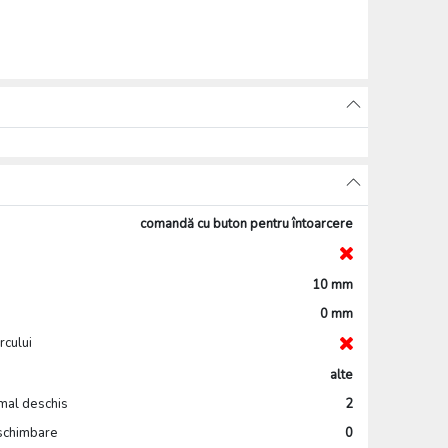
comandă cu buton pentru întoarcere
10 mm
0 mm
rcului
alte
rmal deschis
2
 schimbare
0