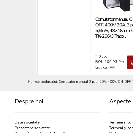
Comutator manual, 
OFF, 400V, 20A, 3 po
5,5kW, 48×48mm, 6
TK-206/3 Traco...
0 buc
RON 100.93
Preț
brut [cu TVA]
Numele produsului: Comutator manual 2 poli, 20A, 400V, ON-OFF, TK
Despre noi
Aspecte 
Date societate
Termeni și con
Prezentare societate
Termeni și con