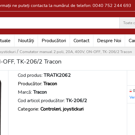
formații ne puteți contacta la numărul de telefon: 0040 752 244 693
Toate c
Search
tuale
Noutăți
Producători
Contact
Despre Noi
Car
/
oystickuri
Comutator manual 2 poli, 20A, 400V, ON-OFF, TK-206/2 Tracon
N-OFF, TK-206/2 Tracon
Cod produs:
TRATK2062
Producător:
Tracon
0
Marcă:
Tracon
Ver
Cod articol producător:
TK-206/2
Categorie:
Controleri, joystickuri