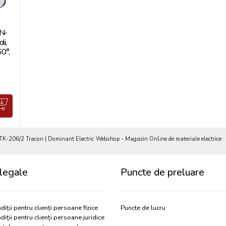
ON-
li,
0°,
-206/2 Tracon | Dominant Electric Webshop - Magazin Online de materiale electrice
legale
Puncte de preluare
diții pentru clienți persoane fizice
Puncte de lucru
diții pentru clienți persoane juridice