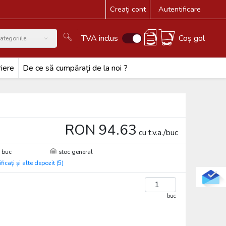
Creați cont
Autentificare
TVA inclus
Coș gol
ategoriile
iere
De ce să cumpărați de la noi ?
RON 94.63
cu t.v.a./buc
 buc
stoc general
ificați și alte depozit (5)
buc