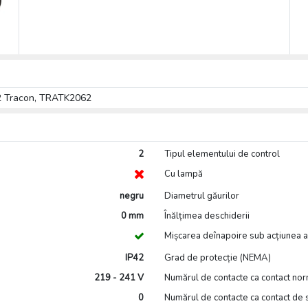
/2 Tracon, TRATK2062
2
Tipul elementului de control
Cu lampă
negru
Diametrul găurilor
0 mm
Înălțimea deschiderii
Mișcarea deînapoire sub acțiunea a
IP42
Grad de protecție (NEMA)
219 - 241 V
Numărul de contacte ca contact no
0
Numărul de contacte ca contact de