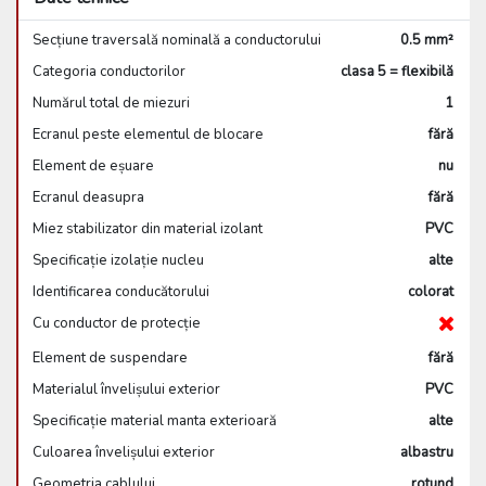
Secțiune traversală nominală a conductorului
0.5 mm²
Categoria conductorilor
clasa 5 = flexibilă
Numărul total de miezuri
1
Ecranul peste elementul de blocare
fără
Element de eșuare
nu
Ecranul deasupra
fără
Miez stabilizator din material izolant
PVC
Specificație izolație nucleu
alte
Identificarea conducătorului
colorat
Cu conductor de protecție
Element de suspendare
fără
Materialul învelișului exterior
PVC
Specificație material manta exterioară
alte
Culoarea învelișului exterior
albastru
Geometria cablului
rotund