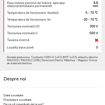
Raza minimă permisă de îndoire, aplicație
8.8
staționară/instalare permanentă
mm
Temperatura de funcționare, flexibilă
5 - 70 °C
Temperatura de funcționare, fix
-30 - 70 °C
Tensiunea nominală U0
300 V
Tensiunea nominală U
500 V
Taxarea inversă
Loyality base point
0
Numele produsului: Conductor H05V-K 1x0.5 (MYF 1x0.5) albastru deschis
RAL5015 / RAL5012 (200) | Dominant Electric Webshop - Magazin Online
de materiale electrice
Despre noi
Date societate
Prezentare societate
De ce să cumpărați de la noi?