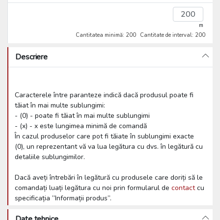
m
Cantitatea minimă: 200
Cantitate de interval: 200
Descriere
Caracterele între paranteze indică dacă produsul poate fi
tăiat în mai multe sublungimi:
- (0) - poate fi tăiat în mai multe sublungimi
- (x) - x este lungimea minimă de comandă
În cazul produselor care pot fi tăiate în sublungimi exacte
(0), un reprezentant vă va lua legătura cu dvs. în legătură cu
detaliile sublungimilor.
Dacă aveți întrebări în legătură cu produsele care doriți să le
comandați luați legătura cu noi prin formularul de
contact
cu
specificația ”Informații produs”.
Date tehnice