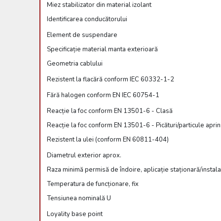
Miez stabilizator din material izolant
Identificarea conducătorului
Element de suspendare
Specificație material manta exterioară
Geometria cablului
Rezistent la flacără conform IEC 60332-1-2
Fără halogen conform EN IEC 60754-1
Reacție la foc conform EN 13501-6 - Clasă
Reacție la foc conform EN 13501-6 - Picături/particule apri
Rezistent la ulei (conform EN 60811-404)
Diametrul exterior aprox.
Raza minimă permisă de îndoire, aplicație staționară/insta
Temperatura de funcționare, fix
Tensiunea nominală U
Loyality base point