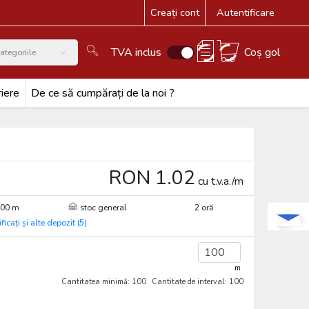
Creați cont
Autentificare
TVA inclus
Coș gol
ategoriile
iere
De ce să cumpărați de la noi ?
RON 1.02
cu t.v.a./m
400 m
stoc general
2 oră
ificați și alte depozit (5)
m
Cantitatea minimă: 100
Cantitate de interval: 100