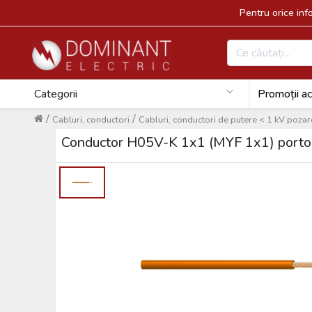
Pentru orice in
Categorii
Promoții ac
/
/
Cabluri, conductori
Cabluri, conductori de putere < 1 kV pozare
Conductor H05V-K 1x1 (MYF 1x1) portoc