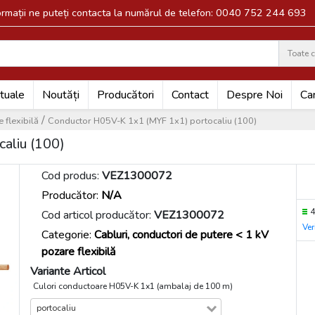
formații ne puteți contacta la numărul de telefon: 0040 752 244 693
Toate c
Search
tuale
Noutăți
Producători
Contact
Despre Noi
Car
/
 flexibilă
Conductor H05V-K 1x1 (MYF 1x1) portocaliu (100)
aliu (100)
Cod produs:
VEZ1300072
Producător:
N/A
Cod articol producător:
VEZ1300072
Ver
Categorie:
Cabluri, conductori de putere < 1 kV
pozare flexibilă
Variante Articol
Culori conductoare H05V-K 1x1 (ambalaj de 100 m)
portocaliu