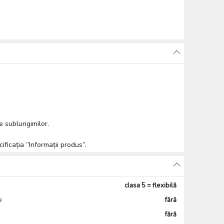
e sublungimilor.
ificația ”Informații produs”.
clasa 5 = flexibilă
e
fără
fără