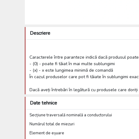
Descriere
Caracterele între paranteze indică dacă produsul poate f
- (0) - poate fi tăiat în mai multe sublungimi
- (x) - x este lungimea minimă de comandă
În cazul produselor care pot fi tăiate în sublungimi exac
Dacă aveți întrebări în legătură cu produsele care doriți
Date tehnice
Secțiune traversală nominală a conductorului
Numărul total de miezuri
Element de eșuare