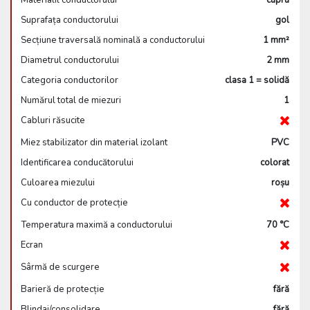
Materialil conductorului
cupru
Suprafața conductorului
gol
Secțiune traversală nominală a conductorului
1 mm²
Diametrul conductorului
2 mm
Categoria conductorilor
clasa 1 = solidă
Numărul total de miezuri
1
Cabluri răsucite
Miez stabilizator din material izolant
PVC
Identificarea conducătorului
colorat
Culoarea miezului
roșu
Cu conductor de protecție
Temperatura maximă a conductorului
70 °C
Ecran
Sârmă de scurgere
Barieră de protecție
fără
Blindaj/consolidare
fără