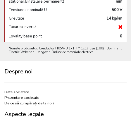
staționară/instalare permanentă
mm
Tensiunea nominală U
500 V
Greutate
14 kg/km
Taxarea inversă
Loyality base point
0
Numele produsului: Conductor H05V-U 1x1 (FY 1x1) roșu (100) | Dominant
Electric Webshop - Magazin Online de materiale electrice
Despre noi
Date societate
Prezentare societate
De ce să cumpărați de la noi?
Aspecte legale