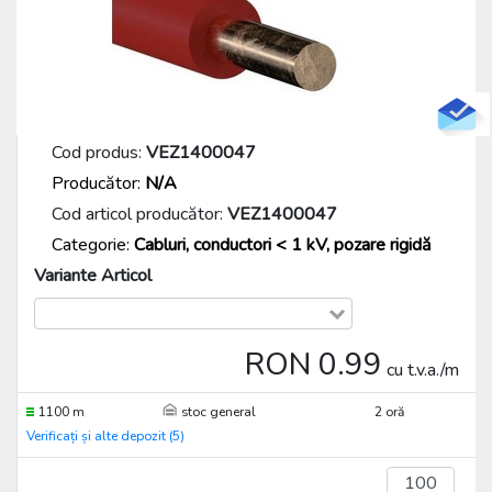
Cod produs:
VEZ1400047
Producător:
N/A
Cod articol producător:
VEZ1400047
Categorie:
Cabluri, conductori < 1 kV, pozare rigidă
Variante Articol
RON 0.99
cu t.v.a./m
1100 m
stoc general
2 oră
Verificați și alte depozit (5)