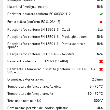
Materialul învelișului exterior
fără
Rezistent la flacără conform IEC 60332-1-2
Fumat scăzut (conform IEC 61034-2)
Reacție la foc conform EN 13501-6 - Clasă
Eca
Reacție la foc conform EN 13501-6 - Producție de fum
fără
Reacție la foc conform EN 13501-6 - Picături/particule
fără
aprinse
Reacție la foc conform EN 13501-6 - Aciditate
fără
Rezistent la ulei (conform EN 60811-404)
Rezistență la temperaturi scăzute (conform EN 60811-504 +
505 + 506)
Diametrul exterior aprox.
2.6 mm
Temperatura de funcționare, flexibilă
5 - 70 °C
Temperatura de funcționare, fix
-30 - 70 °C
Tensiunea nominală U0
300 V
Raza minimă permisă de îndoire, aplicație
10.4