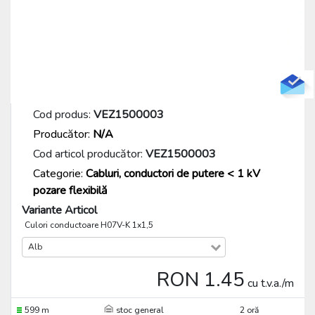
Cod produs:
VEZ1500003
Producător:
N/A
Cod articol producător:
VEZ1500003
Categorie:
Cabluri, conductori de putere < 1 kV
pozare flexibilă
Variante Articol
Culori conductoare H07V-K 1x1,5
Alb
RON 1.45
cu t.v.a./m
599 m
stoc general
2 oră