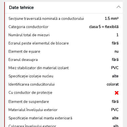
Date tehnice
Secțiune traversală nominală a conductorului
1.5 mm²
Categoria conductorilor
clasa 5 = flexibilă
Numărul total de miezuri
1
Ecranul peste elementul de blocare
fără
Element de eșuare
nu
Ecranul deasupra
fără
Miez stabilizator din material izolant
PVC
Specificație izolație nucleu
alte
Identificarea conducătorului
colorat
Cu conductor de protecție
Element de suspendare
fără
Materialul învelișului exterior
PVC
Specificație material manta exterioară
alte
Culoarea învelișului exterior
alb