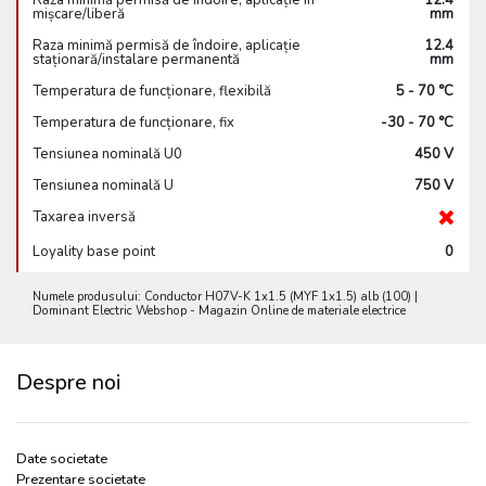
Raza minimă permisă de îndoire, aplicație în
12.4
mișcare/liberă
mm
Raza minimă permisă de îndoire, aplicație
12.4
staționară/instalare permanentă
mm
Temperatura de funcționare, flexibilă
5 - 70 °C
Temperatura de funcționare, fix
-30 - 70 °C
Tensiunea nominală U0
450 V
Tensiunea nominală U
750 V
Taxarea inversă
Loyality base point
0
Numele produsului: Conductor H07V-K 1x1.5 (MYF 1x1.5) alb (100) |
Dominant Electric Webshop - Magazin Online de materiale electrice
Despre noi
Date societate
Prezentare societate