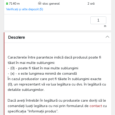
7140 m
stoc general
2 oră
Verificați și alte depozit (5)
m
Descriere
Caracterele între paranteze indică dacă produsul poate fi
tăiat în mai multe sublungimi:
- (0) - poate fi tăiat în mai multe sublungimi
- (x) - x este lungimea minimă de comandă
În cazul produselor care pot fi tăiate în sublungimi exacte
(0), un reprezentant vă va lua legătura cu dvs. în legătură cu
detaliile sublungimilor.
Dacă aveți întrebări în legătură cu produsele care doriți să le
comandați luați legătura cu noi prin formularul de
contact
cu
specificația ”Informații produs”.