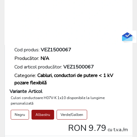
Cod produs:
VEZ1500067
Producător:
N/A
Cod articol producător:
VEZ1500067
Categorie:
Cabluri, conductori de putere < 1 kV
pozare flexibilă
Variante Articol
Culori conductoare H07V-K 1x10 disponibile la lungime
personalizată
Negru
Albastru
Verde/Galben
RON 9.79
cu t.v.a./m