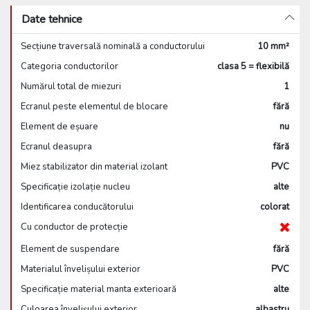
Date tehnice
Secțiune traversală nominală a conductorului
10 mm²
Categoria conductorilor
clasa 5 = flexibilă
Numărul total de miezuri
1
Ecranul peste elementul de blocare
fără
Element de eșuare
nu
Ecranul deasupra
fără
Miez stabilizator din material izolant
PVC
Specificație izolație nucleu
alte
Identificarea conducătorului
colorat
Cu conductor de protecție
Element de suspendare
fără
Materialul învelișului exterior
PVC
Specificație material manta exterioară
alte
Culoarea învelișului exterior
albastru