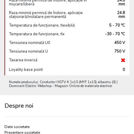
Raza minimă permisă de îndoire, aplicație în
24.8
mișcare/liberă
mm
Raza minimă permisă de îndoire, aplicație
24.8
staționară/instalare permanentă
mm
Temperatura de funcționare, flexibilă
5 - 70 °C
Temperatura de funcționare, fix
-30 - 70 °C
Tensiunea nominală U0
450 V
Tensiunea nominală U
750 V
Taxarea inversă
Loyality base point
0
Numele produsului: Conductor H07V-K 1x10 (MYF 1x10) albastru (0) |
Dominant Electric Webshop - Magazin Online de materiale electrice
Despre noi
Date societate
Prezentare societate