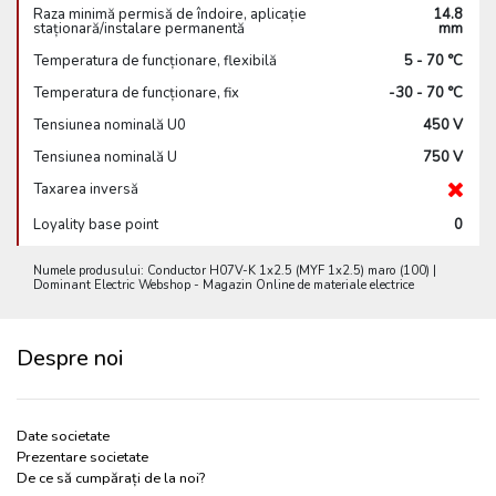
Raza minimă permisă de îndoire, aplicație
14.8
staționară/instalare permanentă
mm
Temperatura de funcționare, flexibilă
5 - 70 °C
Temperatura de funcționare, fix
-30 - 70 °C
Tensiunea nominală U0
450 V
Tensiunea nominală U
750 V
Taxarea inversă
Loyality base point
0
Numele produsului: Conductor H07V-K 1x2.5 (MYF 1x2.5) maro (100) |
Dominant Electric Webshop - Magazin Online de materiale electrice
Despre noi
Date societate
Prezentare societate
De ce să cumpărați de la noi?