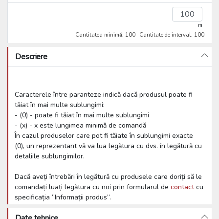
m
Cantitatea minimă: 100
Cantitate de interval: 100
Descriere
Caracterele între paranteze indică dacă produsul poate fi
tăiat în mai multe sublungimi:
- (0) - poate fi tăiat în mai multe sublungimi
- (x) - x este lungimea minimă de comandă
În cazul produselor care pot fi tăiate în sublungimi exacte
(0), un reprezentant vă va lua legătura cu dvs. în legătură cu
detaliile sublungimilor.
Dacă aveți întrebări în legătură cu produsele care doriți să le
comandați luați legătura cu noi prin formularul de
contact
cu
specificația ”Informații produs”.
Date tehnice