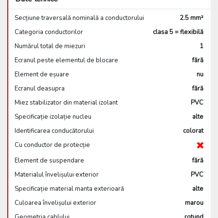
Secțiune traversală nominală a conductorului
2.5 mm²
Categoria conductorilor
clasa 5 = flexibilă
Numărul total de miezuri
1
Ecranul peste elementul de blocare
fără
Element de eșuare
nu
Ecranul deasupra
fără
Miez stabilizator din material izolant
PVC
Specificație izolație nucleu
alte
Identificarea conducătorului
colorat
Cu conductor de protecție
Element de suspendare
fără
Materialul învelișului exterior
PVC
Specificație material manta exterioară
alte
Culoarea învelișului exterior
marou
Geometria cablului
rotund