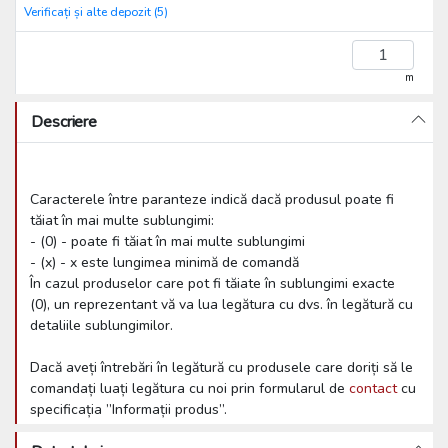
Verificați și alte depozit (5)
m
Descriere
Caracterele între paranteze indică dacă produsul poate fi
tăiat în mai multe sublungimi:
- (0) - poate fi tăiat în mai multe sublungimi
- (x) - x este lungimea minimă de comandă
În cazul produselor care pot fi tăiate în sublungimi exacte
(0), un reprezentant vă va lua legătura cu dvs. în legătură cu
detaliile sublungimilor.
Dacă aveți întrebări în legătură cu produsele care doriți să le
comandați luați legătura cu noi prin formularul de
contact
cu
specificația ”Informații produs”.