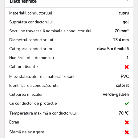
Date tehnice
Materialil conductorului
cupru
Suprafața conductorului
gol
Secțiune traversală nominală a conductorului
70 mm²
Diametrul conductorului
13.4 mm
Categoria conductorilor
clasa 5 = flexibilă
Numărul total de miezuri
1
Cabluri răsucite
Miez stabilizator din material izolant
PVC
Identificarea conducătorului
colorat
Culoarea miezului
verde-galben
Cu conductor de protecție
Temperatura maximă a conductorului
70 °C
Ecran
Sârmă de scurgere