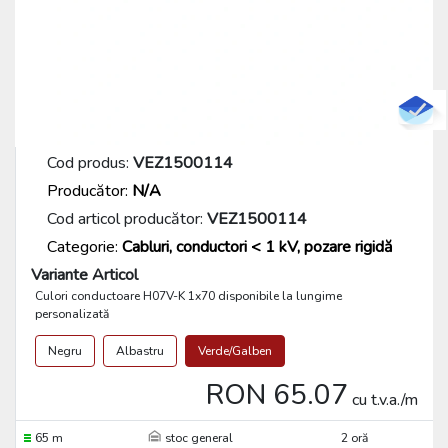
Cod produs:
VEZ1500114
Producător:
N/A
Cod articol producător:
VEZ1500114
Categorie:
Cabluri, conductori < 1 kV, pozare rigidă
Variante Articol
Culori conductoare H07V-K 1x70 disponibile la lungime
personalizată
Negru
Albastru
Verde/Galben
RON 65.07
cu t.v.a./m
65 m
stoc general
2 oră