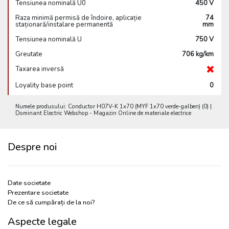
Tensiunea nominală U0
450 V
Raza minimă permisă de îndoire, aplicație
74
staționară/instalare permanentă
mm
Tensiunea nominală U
750 V
Greutate
706 kg/km
Taxarea inversă
Loyality base point
0
Numele produsului: Conductor H07V-K 1x70 (MYF 1x70 verde-galben) (0) |
Dominant Electric Webshop - Magazin Online de materiale electrice
Despre noi
Date societate
Prezentare societate
De ce să cumpărați de la noi?
Aspecte legale