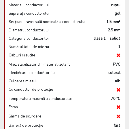
Materialil conductorului
cupru
Suprafața conductorului
gol
Secțiune traversală nominală a conductorului
1.5 mm²
Diametrul conductorului
2.5 mm
Categoria conductorilor
clasa 1 = solidă
Numărul total de miezuri
1
Cabluri răsucite
Miez stabilizator din material izolant
PVC
Identificarea conducătorului
colorat
Culoarea miezului
alb
Cu conductor de protecție
Temperatura maximă a conductorului
70 °C
Ecran
Sârmă de scurgere
Barieră de protecție
fără