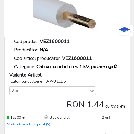
Cod produs:
VEZ1600011
Producător:
N/A
Cod articol producător:
VEZ1600011
Categorie:
Cabluri, conductori < 1 kV, pozare rigidă
Variante Articol
Culori conductoare H07V-U 1x1,5
Alb
RON 1.44
cu t.v.a./m
12500 m
stoc general
2 oră
Verificați și alte depozit (5)