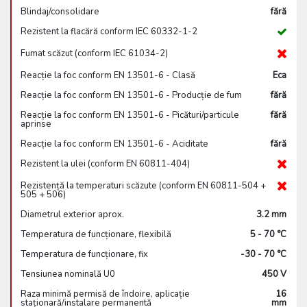
Blindaj/consolidare
fără
Rezistent la flacără conform IEC 60332-1-2
Fumat scăzut (conform IEC 61034-2)
Reacție la foc conform EN 13501-6 - Clasă
Eca
Reacție la foc conform EN 13501-6 - Producție de fum
fără
Reacție la foc conform EN 13501-6 - Picături/particule
fără
aprinse
Reacție la foc conform EN 13501-6 - Aciditate
fără
Rezistent la ulei (conform EN 60811-404)
Rezistență la temperaturi scăzute (conform EN 60811-504 +
505 + 506)
Diametrul exterior aprox.
3.2 mm
Temperatura de funcționare, flexibilă
5 - 70 °C
Temperatura de funcționare, fix
-30 - 70 °C
Tensiunea nominală U0
450 V
Raza minimă permisă de îndoire, aplicație
16
staționară/instalare permanentă
mm