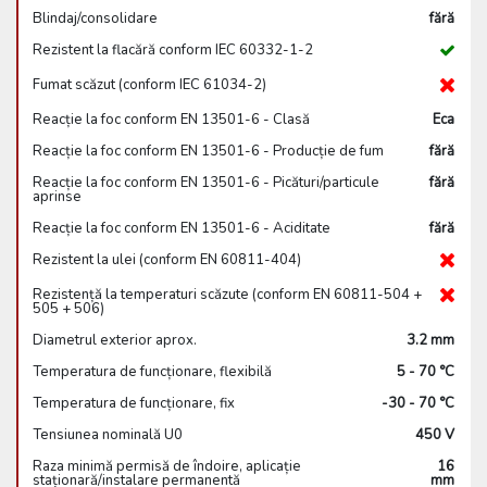
Blindaj/consolidare
fără
Rezistent la flacără conform IEC 60332-1-2
Fumat scăzut (conform IEC 61034-2)
Reacție la foc conform EN 13501-6 - Clasă
Eca
Reacție la foc conform EN 13501-6 - Producție de fum
fără
Reacție la foc conform EN 13501-6 - Picături/particule
fără
aprinse
Reacție la foc conform EN 13501-6 - Aciditate
fără
Rezistent la ulei (conform EN 60811-404)
Rezistență la temperaturi scăzute (conform EN 60811-504 +
505 + 506)
Diametrul exterior aprox.
3.2 mm
Temperatura de funcționare, flexibilă
5 - 70 °C
Temperatura de funcționare, fix
-30 - 70 °C
Tensiunea nominală U0
450 V
Raza minimă permisă de îndoire, aplicație
16
staționară/instalare permanentă
mm