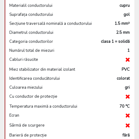
Materialil conductorului
cupru
Suprafața conductorului
gol
Secțiune traversală nominală a conductorului
1.5 mm²
Diametrul conductorului
2.5 mm
Categoria conductorilor
clasa 1 = solidă
Numărul total de miezuri
1
Cabluri răsucite
Miez stabilizator din material izolant
PVC
Identificarea conducătorului
colorat
Culoarea miezului
gri
Cu conductor de protecție
Temperatura maximă a conductorului
70 °C
Ecran
Sârmă de scurgere
Barieră de protecție
fără