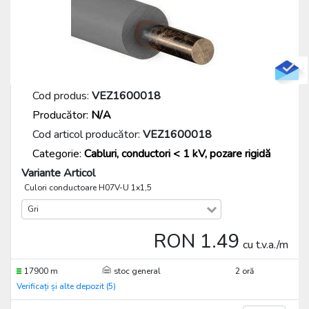
Cod produs:
VEZ1600018
Producător:
N/A
Cod articol producător:
VEZ1600018
Categorie:
Cabluri, conductori < 1 kV, pozare rigidă
Variante Articol
Culori conductoare H07V-U 1x1,5
Gri
RON 1.49
cu t.v.a./m
17900 m
stoc general
2 oră
Verificați și alte depozit (5)