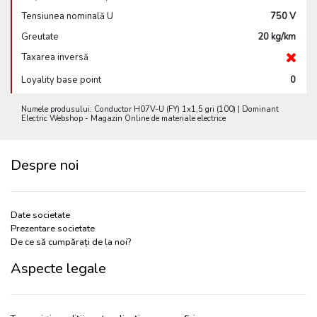
Tensiunea nominală U
750 V
Greutate
20 kg/km
Taxarea inversă
Loyality base point
0
Numele produsului: Conductor H07V-U (FY) 1x1,5 gri (100) | Dominant
Electric Webshop - Magazin Online de materiale electrice
Despre noi
Date societate
Prezentare societate
De ce să cumpărați de la noi?
Aspecte legale