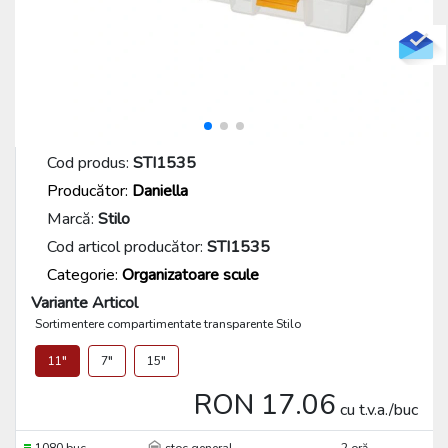
Cod produs:
STI1535
Producător:
Daniella
Marcă:
Stilo
Cod articol producător:
STI1535
Categorie:
Organizatoare scule
Variante Articol
Sortimentere compartimentate transparente Stilo
11"
7"
15"
RON 17.06
cu t.v.a./buc