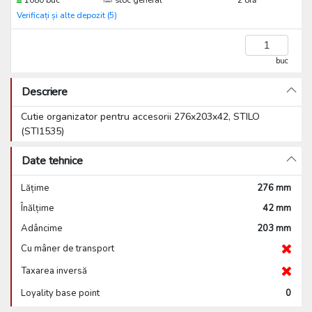
1080 buc
stoc general
2 oră
Verificați și alte depozit (5)
buc
Descriere
Cutie organizator pentru accesorii 276x203x42, STILO
(STI1535)
Date tehnice
Lățime
276 mm
Înălțime
42 mm
Adâncime
203 mm
Cu mâner de transport
Taxarea inversă
Loyality base point
0