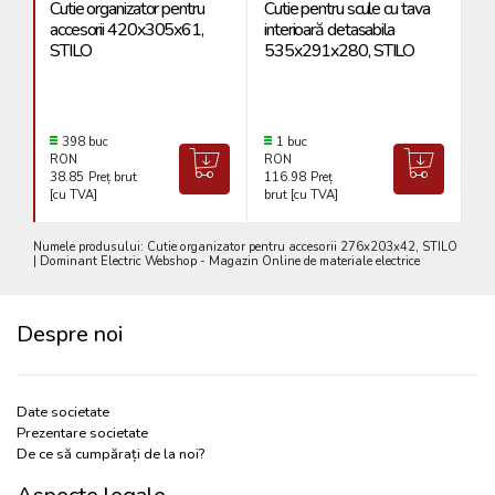
Cutie organizator pentru
Cutie pentru scule cu tava
Cu
accesorii 420x305x61,
interioară detasabila
ac
STILO
535x291x280, STILO
ST
398 buc
1 buc
RON
RON
R
38.85
Preț brut
116.98
Preț
31
[cu TVA]
brut [cu TVA]
[c
Numele produsului: Cutie organizator pentru accesorii 276x203x42, STILO
| Dominant Electric Webshop - Magazin Online de materiale electrice
Despre noi
Date societate
Prezentare societate
De ce să cumpărați de la noi?